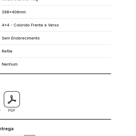
298x406mm
4x4 - Colorido Frente e Verso
Sem Enobrecimento
Refile
Nenhum
mo utilizar os nossos gabaritos
w
PDF
entrega