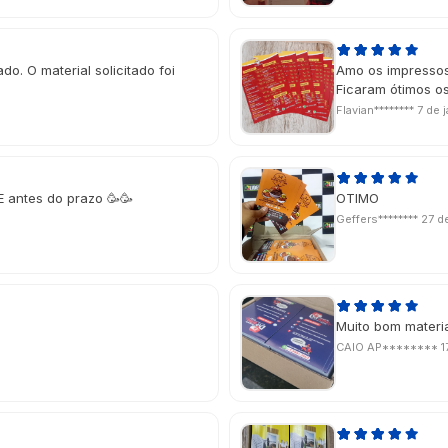
do. O material solicitado foi
Amo os impressos
Ficaram ótimos os
Flavian********
7 de 
E antes do prazo 🥳🥳
OTIMO
Geffers********
27 d
Muito bom material
CAIO AP********
1