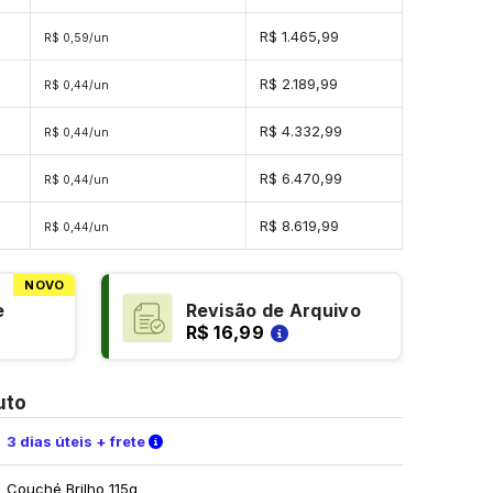
es
R$ 1.465,99
R$ 0,59/un
es
R$ 2.189,99
R$ 0,44/un
des
R$ 4.332,99
R$ 0,44/un
des
R$ 6.470,99
R$ 0,44/un
ades
R$ 8.619,99
R$ 0,44/un
NOVO
e
Revisão de Arquivo
R$ 16,99
uto
Verifique as condições de entrega
3 dias úteis + frete
Couché Brilho 115g