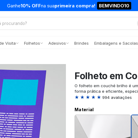
Ganhe
10% OFF
na sua
primeira compra!
BEMVINDO10
e Visita
Folhetos
Adesivos
Brindes
Embalagens e Sacolas
Folheto em Co
O folheto em couché brilho é u
forma prática e eficiente, espec
★ ★ ★ ★ ★
994 avaliações
Material