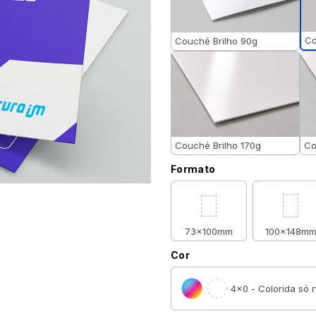
Co
Couché Brilho 90g
Couché Brilho 170g
Co
Formato
73x100mm
100x148m
Cor
4×0 - Colorida só n