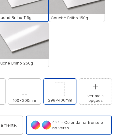
uché Brilho 115g
Couché Brilho 150g
uché Brilho 250g
ver mais
298x406mm
m
100x200mm
opções
4×4 - Colorida na frente e
a frente.
no verso.