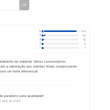
OK
5
941
4
42
3
10
2
0
1
1
abamento do material. Vários consumidores
m a satisfação dos clientes finais, evidenciando
mo um forte diferencial.
de parabéns pela qualidade!!
e maio de 2026