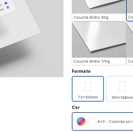
Co
Couché Brilho 90g
Couché Brilho 170g
Co
Formato
73x100mm
100x148m
Cor
4×0 - Colorida só n