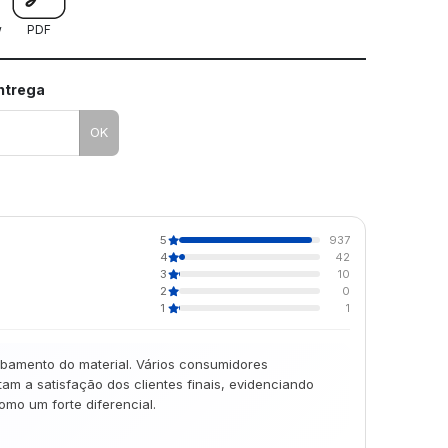
w
PDF
entrega
OK
5
937
4
42
3
10
2
0
1
1
abamento do material. Vários consumidores
m a satisfação dos clientes finais, evidenciando
mo um forte diferencial.