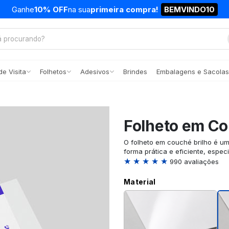
Ganhe
10% OFF
na sua
primeira compra!
BEMVINDO10
e Visita
Folhetos
Adesivos
Brindes
Embalagens e Sacolas
Folheto em Co
O folheto em couché brilho é u
forma prática e eficiente, espec
★ ★ ★ ★ ★
990 avaliações
Material