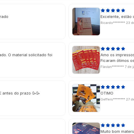
erado
Excelente, estão 
Ricardo********
23 d
do. O material solicitado foi
Amo os impressos
Ficaram ótimos os
Flavian********
7 de 
E antes do prazo 🥳🥳
OTIMO
Geffers********
27 d
Muito bom material