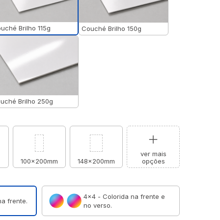
uché Brilho 115g
Couché Brilho 150g
uché Brilho 250g
ver mais
m
100x200mm
148x200mm
opções
4×4 - Colorida na frente e
a frente.
no verso.