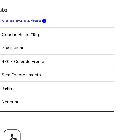
uto
Verifique as condições de entrega
2 dias úteis + frete
Couché Brilho 115g
73x100mm
4x0 - Colorido Frente
Sem Enobrecimento
Refile
Nenhum
mo utilizar os nossos gabaritos