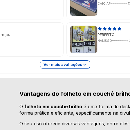
CAIO AP********
1
preço.
PERFEITO!
HALISSO********
Ver mais avaliações
Vantagens do folheto em couché brilh
O
folheto em couché brilho
é uma forma de dest
forma prática e eficiente, especificamente na divu
O seu uso oferece diversas vantagens, entre elas: