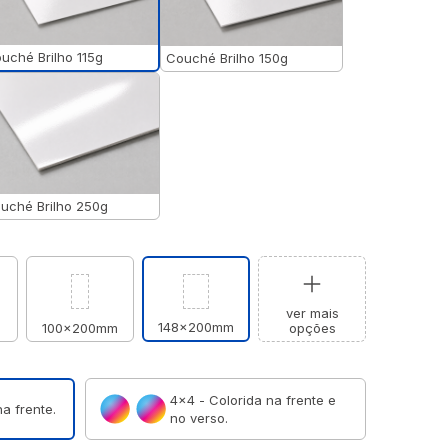
uché Brilho 115g
Couché Brilho 150g
uché Brilho 250g
ver mais
148x200mm
m
100x200mm
opções
4×4 - Colorida na frente e
a frente.
no verso.