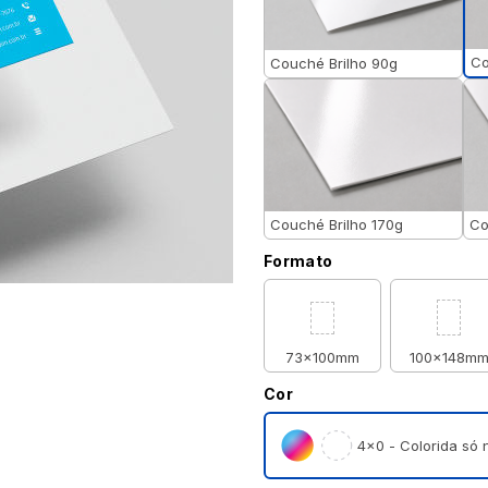
Co
Couché Brilho 90g
Couché Brilho 170g
Co
Formato
73x100mm
100x148m
Cor
4×0 - Colorida só n