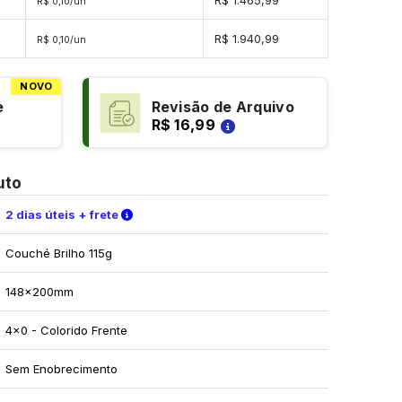
R$ 0,10/un
ades
R$ 1.940,99
R$ 0,10/un
NOVO
e
Revisão de Arquivo
R$ 16,99
uto
Verifique as condições de entrega
2 dias úteis + frete
Couché Brilho 115g
148x200mm
4x0 - Colorido Frente
Sem Enobrecimento