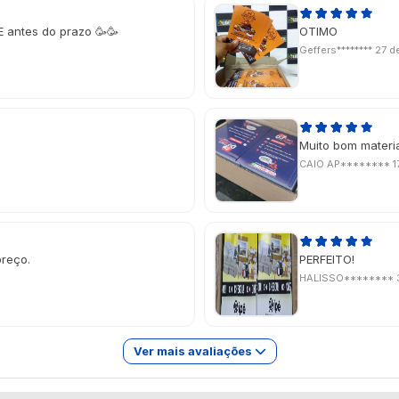
E antes do prazo 🥳🥳
OTIMO
Geffers********
27 d
Muito bom material
CAIO AP********
1
preço.
PERFEITO!
HALISSO********
Ver mais avaliações