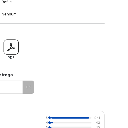
Refile
Nenhum
mo utilizar os nossos gabaritos
w
PDF
entrega
OK
5
941
4
42
3
10