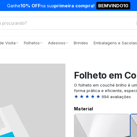
Ganhe
10% OFF
na sua
primeira compra!
BEMVINDO10
e Visita
Folhetos
Adesivos
Brindes
Embalagens e Sacolas
Folheto em Co
O folheto em couché brilho é u
forma prática e eficiente, espec
★ ★ ★ ★ ★
994 avaliações
Material