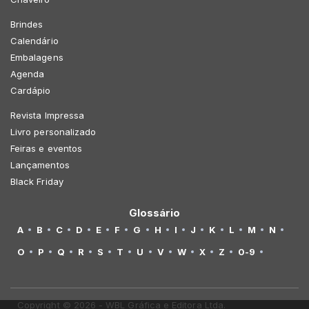
Brindes
Calendário
Embalagens
Agenda
Cardápio
Revista Impressa
Livro personalizado
Feiras e eventos
Lançamentos
Black Friday
Glossário
A
B
C
D
E
F
G
H
I
J
K
L
M
N
O
P
Q
R
S
T
U
V
W
X
Z
0-9
Copyright © 2026 - WBL Gráfica e Editora Ltda.