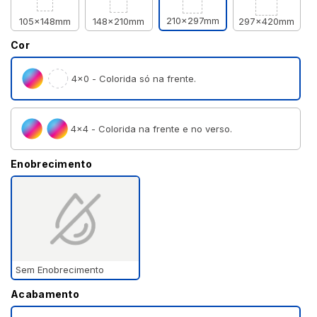
210x297mm
105x148mm
148x210mm
297x420mm
Cor
4×0 - Colorida só na frente.
4×4 - Colorida na frente e no verso.
Enobrecimento
Sem Enobrecimento
Acabamento