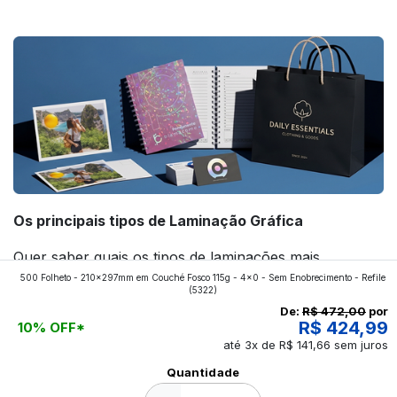
forte! Confira!
Os principais tipos de Laminação Gráfica
Quer saber quais os tipos de laminações mais
500 Folheto - 210x297mm em Couché Fosco 115g - 4x0 - Sem Enobrecimento - Refile
aplicados nos impressos da gráfica FuturaIM? Então,
(5322)
continue a leitura que vamos revelar para você!
De:
R$ 472,00
por
R$ 424,99
10% OFF*
até 3x de R$ 141,66 sem juros
Ver todos os posts
Quantidade