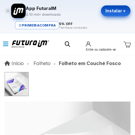
App FuturaIM
Instalar
10 mil+ downloads
5% OFF
PRIMEIRACOMPRA
*verifique condições
Entre
ou cadastre-se
Início
Início
Folheto
Folheto em Couché Fosco