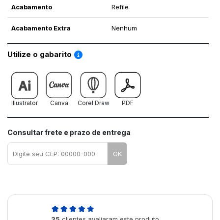
Acabamento
Refile
Acabamento Extra
Nenhum
Saiba como utilizar os nossos gabaritos
Utilize o gabarito
Illustrator
Canva
Corel Draw
PDF
Consultar frete e prazo de entrega
OK
5,0
35
clientes avaliaram este produto
de 5