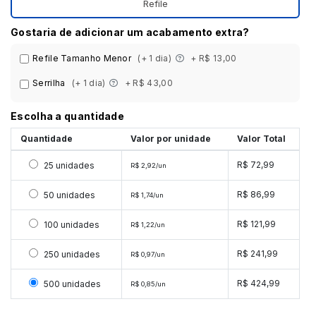
Refile
Gostaria de adicionar um acabamento extra?
Refile Tamanho Menor
(+ 1 dia)
+ R$ 13,00
Serrilha
(+ 1 dia)
+ R$ 43,00
Escolha a quantidade
Quantidade
Valor por unidade
Valor Total
Selecionar 25 unidades
R$ 72,99
25 unidades
R$ 2,92/un
Selecionar 50 unidades
R$ 86,99
50 unidades
R$ 1,74/un
Selecionar 100 unidades
R$ 121,99
100 unidades
R$ 1,22/un
Selecionar 250 unidades
R$ 241,99
250 unidades
R$ 0,97/un
Selecionar 500 unidades
R$ 424,99
500 unidades
R$ 0,85/un