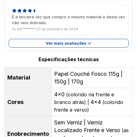
É a terceira vez que compro o mesmo material e desta vez
não veio dobrado.
Sv Art´********
23 de setembro de 2024
Ver mais avaliações
Especificações técnicas
Papel Couché Fosco 115g |
Material
150g | 170g
4x0
(colorido na frente e
Cores
4x4
branco atrás) |
(colorido
frente e verso)
Sem Verniz | Verniz
Localizado Frente e Verso
(as
Enobrecimento