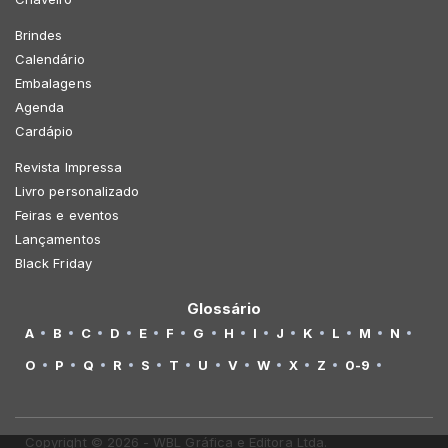
Brindes
Calendário
Embalagens
Agenda
Cardápio
Revista Impressa
Livro personalizado
Feiras e eventos
Lançamentos
Black Friday
Glossário
A
B
C
D
E
F
G
H
I
J
K
L
M
N
O
P
Q
R
S
T
U
V
W
X
Z
0-9
Copyright © 2026 - WBL Gráfica e Editora Ltda.