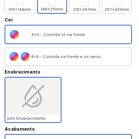
148x210mm
105x148mm
210x297mm
297x420mm
Cor
4×0 - Colorida só na frente.
4×4 - Colorida na frente e no verso.
Enobrecimento
Sem Enobrecimento
Acabamento