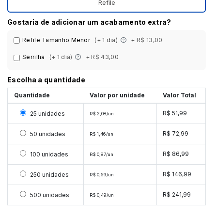
Refile
Gostaria de adicionar um acabamento extra?
Refile Tamanho Menor
(+ 1 dia)
+ R$ 13,00
Serrilha
(+ 1 dia)
+ R$ 43,00
Escolha a quantidade
Quantidade
Valor por unidade
Valor Total
Selecionar 25 unidades
R$ 51,99
25 unidades
R$ 2,08/un
Selecionar 50 unidades
R$ 72,99
50 unidades
R$ 1,46/un
Selecionar 100 unidades
R$ 86,99
100 unidades
R$ 0,87/un
Selecionar 250 unidades
R$ 146,99
250 unidades
R$ 0,59/un
Selecionar 500 unidades
R$ 241,99
500 unidades
R$ 0,49/un