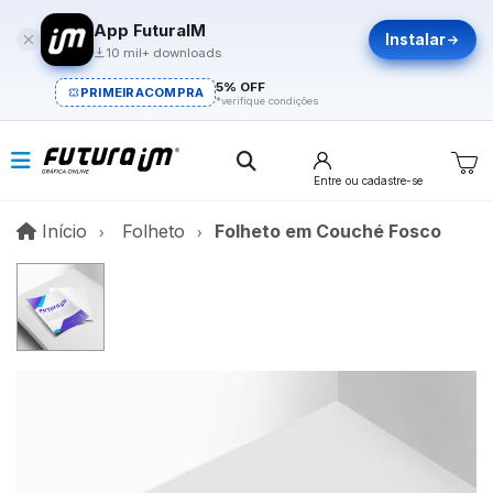
App FuturaIM
Instalar
10 mil+ downloads
5% OFF
PRIMEIRACOMPRA
*verifique condições
Entre
ou cadastre-se
Início
Início
Folheto
Folheto em Couché Fosco