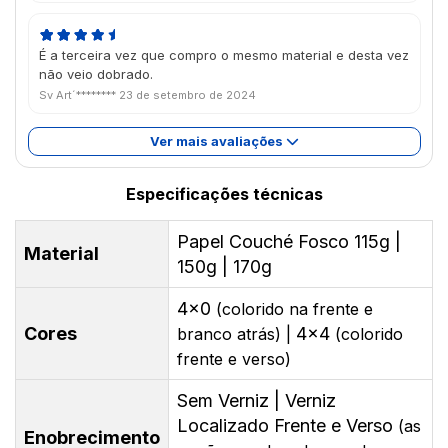
É a terceira vez que compro o mesmo material e desta vez
não veio dobrado.
Sv Art´********
23 de setembro de 2024
Ver mais avaliações
Especificações técnicas
Papel Couché Fosco 115g |
Material
150g | 170g
4x0
(colorido na frente e
Cores
4x4
branco atrás) |
(colorido
frente e verso)
Sem Verniz | Verniz
Localizado Frente e Verso
(as
Enobrecimento