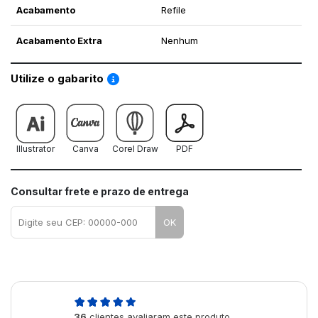
Acabamento
Refile
Acabamento Extra
Nenhum
Saiba como utilizar os nossos gabaritos
Utilize o gabarito
Illustrator
Canva
Corel Draw
PDF
Consultar frete e prazo de entrega
OK
5,0
36
clientes avaliaram este produto
de 5