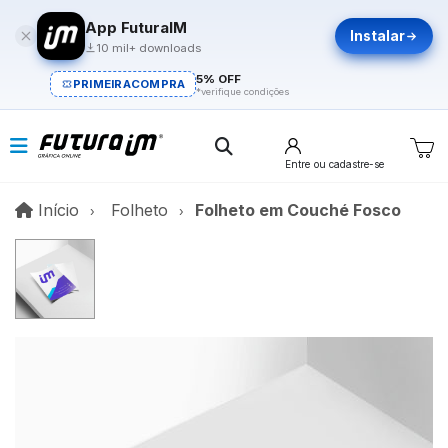
App FuturaIM
Instalar
10 mil+ downloads
5% OFF
PRIMEIRACOMPRA
*verifique condições
Entre
ou cadastre-se
Início
Início
Folheto
Folheto em Couché Fosco