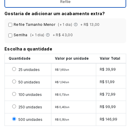
Refile
Gostaria de adicionar um acabamento extra?
Refile Tamanho Menor
(+ 1 dia)
+ R$ 13,00
Serrilha
(+ 1 dia)
+ R$ 43,00
Escolha a quantidade
Quantidade
Valor por unidade
Valor Total
Selecionar 25 unidades
R$ 39,99
25 unidades
R$ 1,60/un
Selecionar 50 unidades
R$ 51,99
50 unidades
R$ 1,04/un
Selecionar 100 unidades
R$ 72,99
100 unidades
R$ 0,73/un
Selecionar 250 unidades
R$ 99,99
250 unidades
R$ 0,40/un
Selecionar 500 unidades
R$ 146,99
500 unidades
R$ 0,30/un