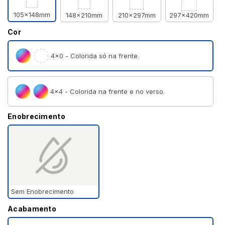
105x148mm
148x210mm
210x297mm
297x420mm
Cor
4×0 - Colorida só na frente.
4×4 - Colorida na frente e no verso.
Enobrecimento
Sem Enobrecimento
Acabamento