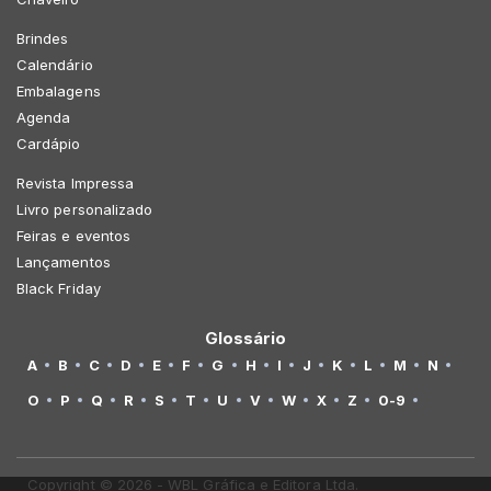
Brindes
Calendário
Embalagens
Agenda
Cardápio
Revista Impressa
Livro personalizado
Feiras e eventos
Lançamentos
Black Friday
Glossário
A
B
C
D
E
F
G
H
I
J
K
L
M
N
O
P
Q
R
S
T
U
V
W
X
Z
0-9
Copyright © 2026 - WBL Gráfica e Editora Ltda.