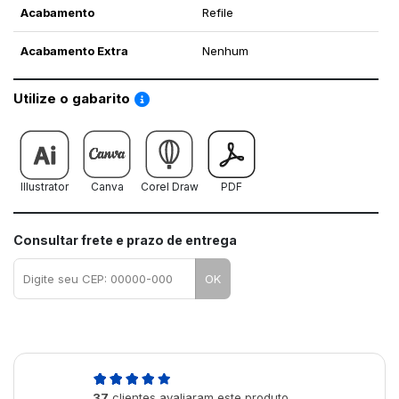
Acabamento
Refile
Acabamento Extra
Nenhum
Saiba como utilizar os nossos gabaritos
Utilize o gabarito
Illustrator
Canva
Corel Draw
PDF
Consultar frete e prazo de entrega
OK
5,0
37
clientes avaliaram este produto
de 5