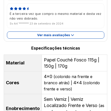
É a terceira vez que compro o mesmo material e desta vez
não veio dobrado.
Sv Art´********
23 de setembro de 2024
Ver mais avaliações
Especificações técnicas
Papel Couché Fosco 115g |
Material
150g | 170g
4x0
(colorido na frente e
Cores
4x4
branco atrás) |
(colorido
frente e verso)
Sem Verniz | Verniz
Localizado Frente e Verso
(as
Enobrecimento