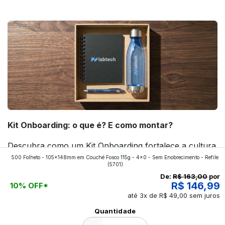
agora mesmo!
Kit Onboarding: o que é? E como montar?
Descubra como um Kit Onboarding fortalece a cultura
500 Folheto - 105x148mm em Couché Fosco 115g - 4x0 - Sem Enobrecimento - Refile
da empresa, melhora a experiência dos novos
(5701)
colaboradores e ajuda a construir uma marca mais
De:
R$ 163,00
por
R$ 146,99
10% OFF*
forte! Confira!
até 3x de R$ 49,00 sem juros
Ver todos os posts
Quantidade