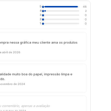
5
48
4
2
3
0
2
0
1
0
ompra nessa gráfica meu cliente ama os produtos
e abril de 2026
alidade muito boa do papel, impressão limpa e
ndo.
novembro de 2024
u comentário, apenas a avaliação