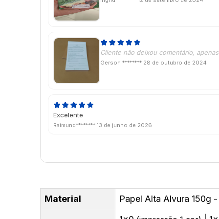
Ingrid ********
12 de setembro de 2024
Cliente não deixou comentário, apenas 
Gerson ********
28 de outubro de 2024
Excelente
Raimund********
13 de junho de 2026
Material
Papel Alta Alvura 150g -