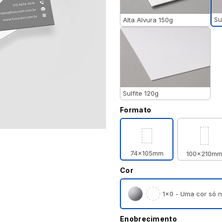
Su
Alta Alvura 150g
Sulfite 120g
Formato
74x105mm
100x210m
Cor
1×0 - Uma cor só n
Enobrecimento