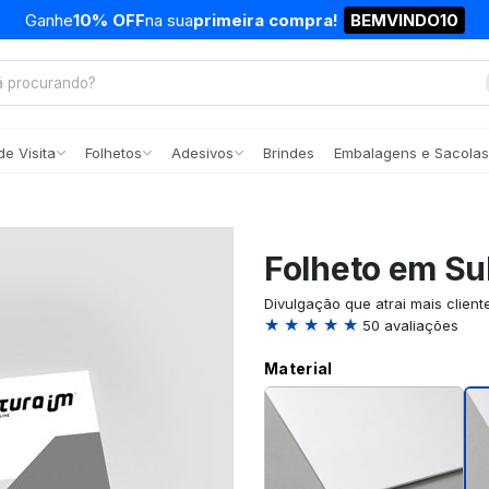
Ganhe
10% OFF
na sua
primeira compra!
BEMVINDO10
e Visita
Folhetos
Adesivos
Brindes
Embalagens e Sacolas
Folheto em Sul
Divulgação que atrai mais client
★ ★ ★ ★ ★
50 avaliações
Material