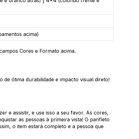
| 4x4
te e branco atrás)
(colorido frente e
abamentos acima)
s campos Cores e Formato acima.
de ótima durabilidade e impacto visual direto!
r e assistir, e use isso a seu favor. As cores,
uistar as pessoas à primeira vista! O panfleto
Assim, o item estará completo e a pessoa que