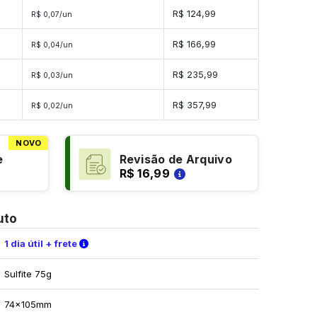
es
R$ 124,99
R$ 0,07/un
es
R$ 166,99
R$ 0,04/un
des
R$ 235,99
R$ 0,03/un
ades
R$ 357,99
R$ 0,02/un
NOVO
e
Revisão de Arquivo
R$ 16,99
uto
Verifique as condições de entrega
1 dia útil + frete
Sulfite 75g
74x105mm