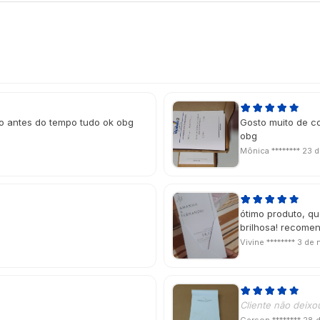
ho antes do tempo tudo ok obg
Gosto muito de c
obg
Mônica ********
23 d
ótimo produto, qu
brilhosa! recome
Vivine ********
3 de 
Cliente não deixo