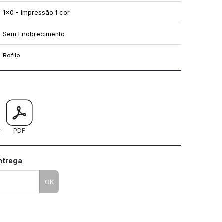
1x0 - Impressão 1 cor
Sem Enobrecimento
Refile
mo utilizar os nossos gabaritos
w
PDF
entrega
OK