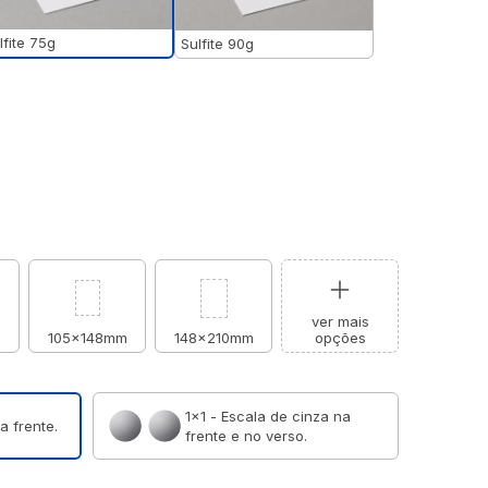
lfite 75g
Sulfite 90g
ver mais
m
105x148mm
148x210mm
opções
1×1 - Escala de cinza na
a frente.
frente e no verso.