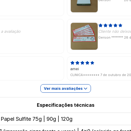
Gerson ********
28 
a avaliação
Cliente não deixo
Gerson ********
28 
amei
CLINICA********
7 de outubro de 2
Ver mais avaliações
Especificações técnicas
 Papel Sulfite 75g | 90g | 120g