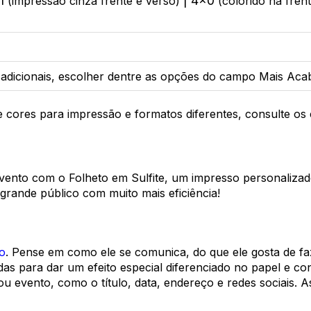
x1
| 4x0
(impressão cinza frente e verso)
(colorido na fren
adicionais, escolher dentre as opções do campo Mais Ac
de cores para impressão e formatos diferentes, consulte o
ento com o Folheto em Sulfite, um impresso personalizado 
rande público com muito mais eficiência!
o
. Pense em como ele se comunica, do que ele gosta de faze
 para dar um efeito especial diferenciado no papel e conq
ou evento, como o título, data, endereço e redes sociais. 