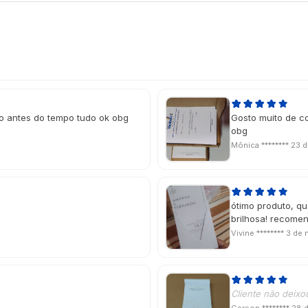
ho antes do tempo tudo ok obg
Gosto muito de c
obg
Mônica ********
23 d
ótimo produto, qu
brilhosa! recome
Vivine ********
3 de 
Cliente não deixo