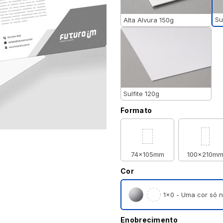
Su
Alta Alvura 150g
Sulfite 120g
Formato
74x105mm
100x210m
Cor
1×0 - Uma cor só n
Enobrecimento