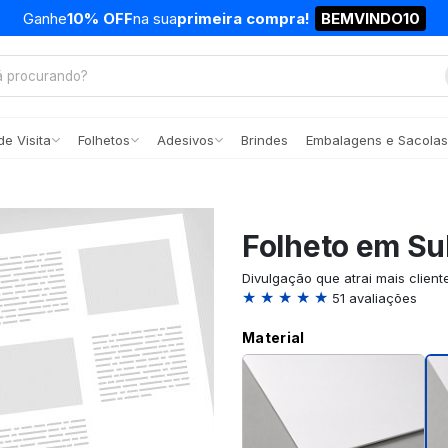
Ganhe
10% OFF
na sua
primeira compra!
BEMVINDO10
e Visita
Folhetos
Adesivos
Brindes
Embalagens e Sacolas
Folheto em Sul
Divulgação que atrai mais client
★ ★ ★ ★ ★
51 avaliações
Material