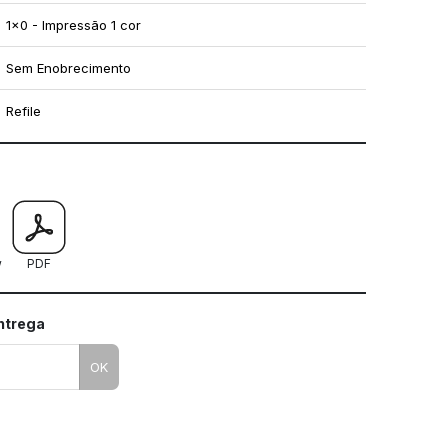
1x0 - Impressão 1 cor
Sem Enobrecimento
Refile
mo utilizar os nossos gabaritos
w
PDF
entrega
OK