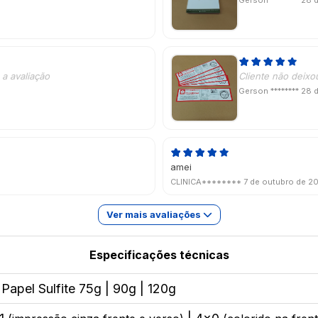
Gerson ********
28 
a avaliação
Cliente não deixo
Gerson ********
28 
amei
CLINICA********
7 de outubro de 2
Ver mais avaliações
Especificações técnicas
 Papel Sulfite 75g | 90g | 120g