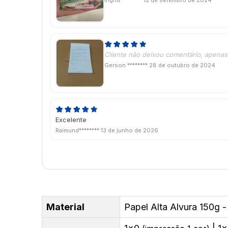
Ingrid ********
12 de setembro de 2024
Cliente não deixou comentário, apenas 
Gerson ********
28 de outubro de 2024
Excelente
Raimund********
13 de junho de 2026
Material
Papel Alta Alvura 150g -