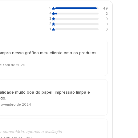
5
49
4
2
3
0
2
0
1
0
ompra nessa gráfica meu cliente ama os produtos
e abril de 2026
alidade muito boa do papel, impressão limpa e
ndo.
novembro de 2024
u comentário, apenas a avaliação