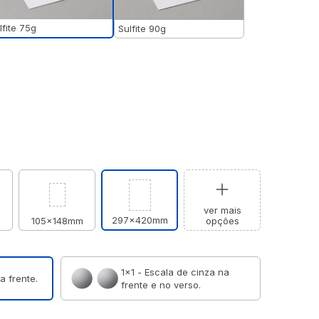
lfite 75g
Sulfite 90g
ver mais
297x420mm
m
105x148mm
opções
1×1 - Escala de cinza na
a frente.
frente e no verso.