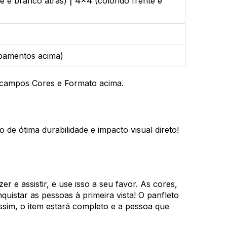
| 4x4
te e branco atrás)
(colorido frente e
abamentos acima)
s campos Cores e Formato acima.
de ótima durabilidade e impacto visual direto!
r e assistir, e use isso a seu favor. As cores,
uistar as pessoas à primeira vista! O panfleto
Assim, o item estará completo e a pessoa que