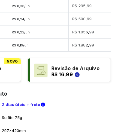
es
R$ 295,99
R$ 0,30/un
es
R$ 590,99
R$ 0,24/un
es
R$ 1.056,99
R$ 0,22/un
des
R$ 1.882,99
R$ 0,19/un
NOVO
e
Revisão de Arquivo
R$ 16,99
uto
Verifique as condições de entrega
2 dias úteis + frete
Sulfite 75g
297x420mm