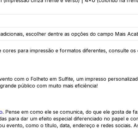
x1
| 4x0
(impressão cinza frente e verso)
(colorido na fren
adicionais, escolher dentre as opções do campo Mais Ac
de cores para impressão e formatos diferentes, consulte o
ento com o Folheto em Sulfite, um impresso personalizado 
rande público com muito mais eficiência!
o
. Pense em como ele se comunica, do que ele gosta de faze
 para dar um efeito especial diferenciado no papel e conq
ou evento, como o título, data, endereço e redes sociais. 