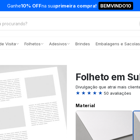
Ganhe
10% OFF
na sua
primeira compra!
BEMVINDO10
e Visita
Folhetos
Adesivos
Brindes
Embalagens e Sacolas
Folheto em Sul
Divulgação que atrai mais client
★ ★ ★ ★ ★
50 avaliações
Material