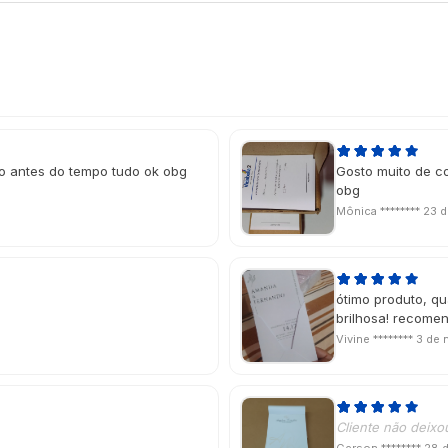
ho antes do tempo tudo ok obg
Gosto muito de c
obg
Mônica ********
23 d
ótimo produto, qu
brilhosa! recome
Vivine ********
3 de 
Cliente não deixo