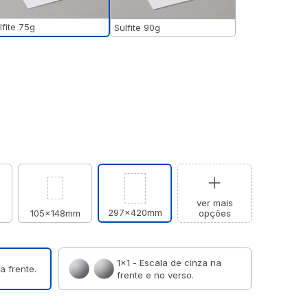
lfite 75g
Sulfite 90g
ver mais
297x420mm
m
105x148mm
opções
1×1 - Escala de cinza na
a frente.
frente e no verso.