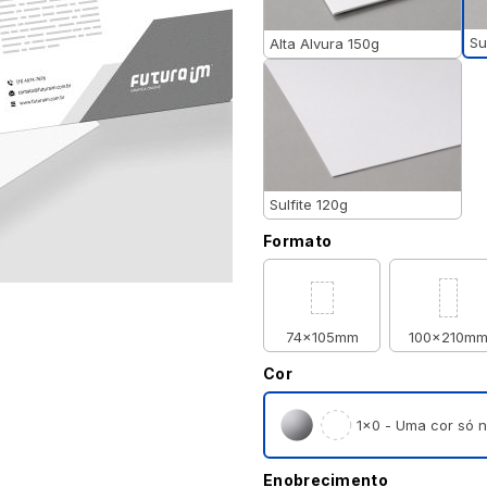
Su
Alta Alvura 150g
Sulfite 120g
Formato
74x105mm
100x210m
Cor
1×0 - Uma cor só n
Enobrecimento