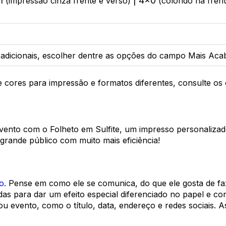
x1
| 4x0
(impressão cinza frente e verso)
(colorido na fren
adicionais, escolher dentre as opções do campo Mais Ac
de cores para impressão e formatos diferentes, consulte o
ento com o Folheto em Sulfite, um impresso personalizado 
rande público com muito mais eficiência!
o
. Pense em como ele se comunica, do que ele gosta de faze
 para dar um efeito especial diferenciado no papel e conq
ou evento, como o título, data, endereço e redes sociais. 