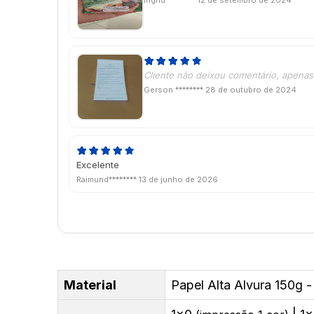
Ingrid ********
12 de setembro de 2024
Cliente não deixou comentário, apenas 
Gerson ********
28 de outubro de 2024
Excelente
Raimund********
13 de junho de 2026
Material
Papel Alta Alvura 150g -