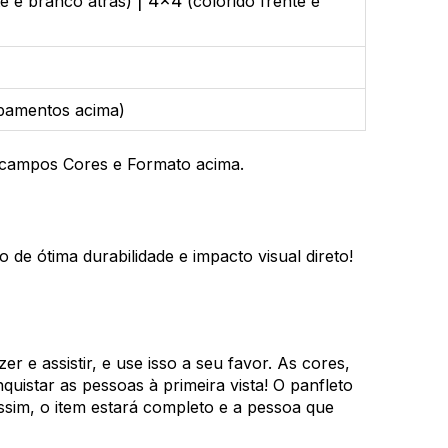
| 4x4
te e branco atrás)
(colorido frente e
abamentos acima)
s campos Cores e Formato acima.
de ótima durabilidade e impacto visual direto!
r e assistir, e use isso a seu favor. As cores,
uistar as pessoas à primeira vista! O panfleto
Assim, o item estará completo e a pessoa que