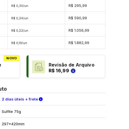
es
R$ 295,99
R$ 0,30/un
es
R$ 590,99
R$ 0,24/un
es
R$ 1.056,99
R$ 0,22/un
des
R$ 1.882,99
R$ 0,19/un
NOVO
e
Revisão de Arquivo
R$ 16,99
uto
Verifique as condições de entrega
2 dias úteis + frete
Sulfite 75g
297x420mm