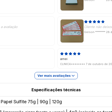
Gerson ********
28 
a avaliação
Cliente não deixo
Gerson ********
28 
amei
CLINICA********
7 de outubro de 2
Ver mais avaliações
Especificações técnicas
 Papel Sulfite 75g | 90g | 120g