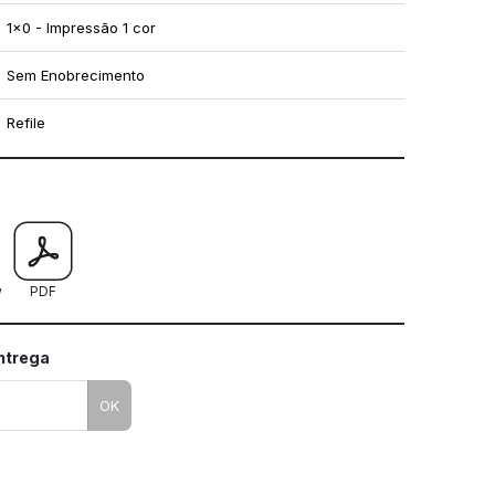
1x0 - Impressão 1 cor
Sem Enobrecimento
Refile
mo utilizar os nossos gabaritos
w
PDF
entrega
OK