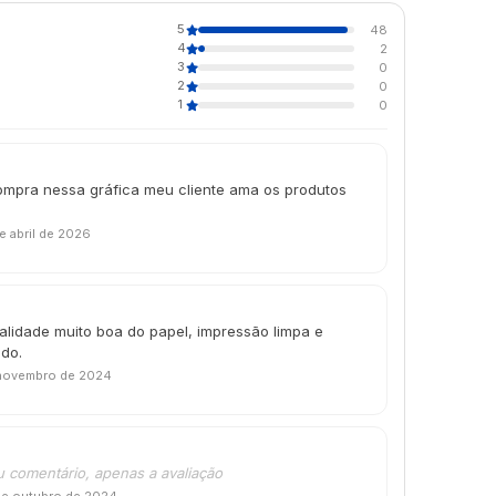
5
48
4
2
3
0
2
0
1
0
ompra nessa gráfica meu cliente ama os produtos
e abril de 2026
alidade muito boa do papel, impressão limpa e
ndo.
novembro de 2024
u comentário, apenas a avaliação