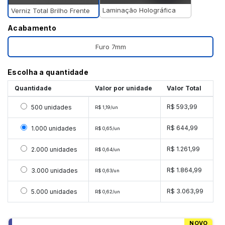
Laminação Holográfica
Verniz Total Brilho Frente
Acabamento
Furo 7mm
Escolha a quantidade
Quantidade
Valor por unidade
Valor Total
Selecionar 500 unidades
R$ 593,99
500 unidades
R$ 1,19/un
Selecionar 1000 unidades
R$ 644,99
1.000 unidades
R$ 0,65/un
Selecionar 2000 unidades
R$ 1.261,99
2.000 unidades
R$ 0,64/un
Selecionar 3000 unidades
R$ 1.864,99
3.000 unidades
R$ 0,63/un
Selecionar 5000 unidades
R$ 3.063,99
5.000 unidades
R$ 0,62/un
NOVO