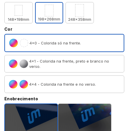
198x268mm
148x198mm
248x358mm
Cor
4×0 - Colorida só na frente.
4×1 - Colorida na frente, preto e branco no
verso.
4×4 - Colorida na frente e no verso.
Enobrecimento