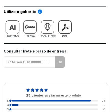
Saiba como utilizar os nossos gabaritos
Utilize o gabarito
Illustrator
Canva
Corel Draw
PDF
Consultar frete e prazo de entrega
OK
4,9
25
clientes avaliaram este produto
de 5
5
23
4
2
3
0