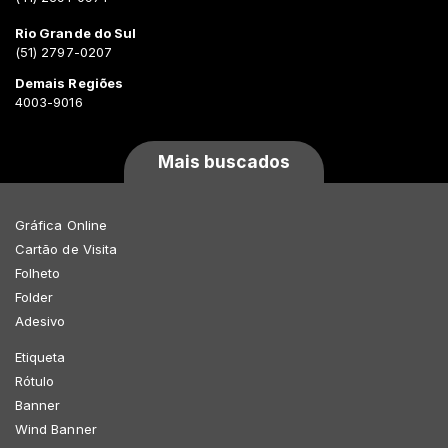
Rio Grande do Sul
(51) 2797-0207
Demais Regiões
4003-9016
Mais buscados
Gráfica Online
Cartão de Visita
Folheto
Folder
Adesivo
Etiqueta
Rótulo
Banner
Wind Banner