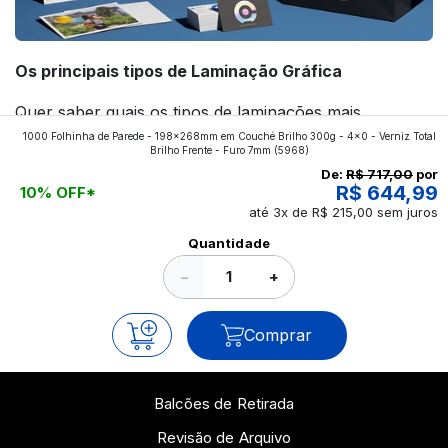
Os principais tipos de Laminação Gráfica
Quer saber quais os tipos de laminações mais
1000 Folhinha de Parede - 198x268mm em Couché Brilho 300g - 4x0 - Verniz Total
aplicados nos impressos da gráfica FuturaIM? Então,
Brilho Frente - Furo 7mm
(5968)
continue a leitura que vamos revelar para você!
De:
R$ 717,00
por
R$ 644,99
10% OFF*
até 3x de R$ 215,00 sem juros
Ver todos os posts
Quantidade
−
+
Comprar
Balcões de Retirada
Revisão de Arquivo