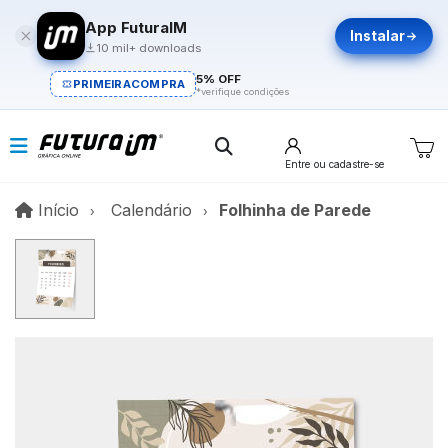
App FuturaIM
Instalar
10 mil+ downloads
5% OFF
PRIMEIRACOMPRA
*verifique condições
Entre
ou cadastre-se
Início
Início
Calendário
Folhinha de Parede