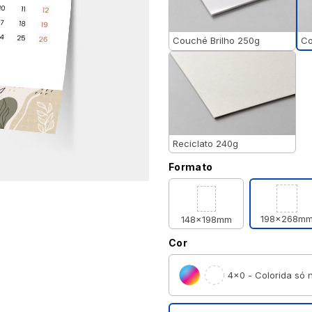
Co
Couché Brilho 250g
Reciclato 240g
Formato
198x268m
148x198mm
Cor
4×0 - Colorida só n