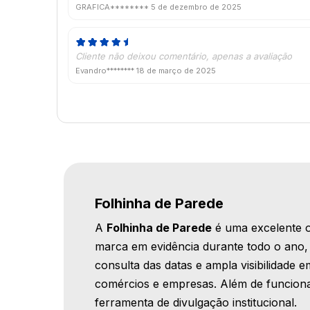
GRAFICA********
5 de dezembro de 2025
Cliente não deixou comentário, apenas a avaliação
Evandro********
18 de março de 2025
Folhinha de Parede
A
Folhinha de Parede
é uma excelente 
marca em evidência durante todo o ano,
consulta das datas e ampla visibilidade em
comércios e empresas. Além de funciona
ferramenta de divulgação institucional.