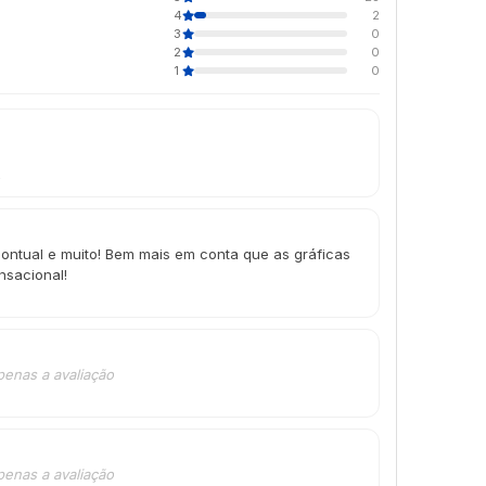
4
2
3
0
2
0
1
0
4
ontual e muito! Bem mais em conta que as gráficas
sacional!
penas a avaliação
penas a avaliação