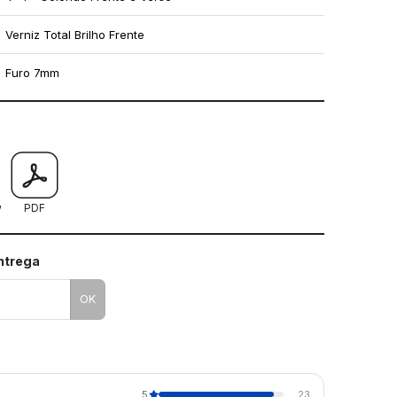
Verniz Total Brilho Frente
Furo 7mm
mo utilizar os nossos gabaritos
w
PDF
entrega
OK
5
23