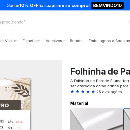
Ganhe
10% OFF
na sua
primeira compra!
BEMVINDO10
e Visita
Folhetos
Adesivos
Brindes
Embalagens e Sacolas
Folhinha de P
A Folhinha de Parede é uma fer
ser oferecida como brinde para 
★ ★ ★ ★ ★
25 avaliações
Material