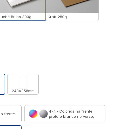
uché Brilho 300g
Kraft 280g
m
248x358mm
4×1 - Colorida na frente,
a frente.
preto e branco no verso.