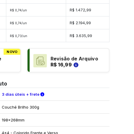
es
R$ 1.472,99
R$ 0,74/un
es
R$ 2.194,99
R$ 0,74/un
es
R$ 3.635,99
R$ 0,73/un
NOVO
e
Revisão de Arquivo
R$ 16,99
uto
Verifique as condições de entrega
3 dias úteis + frete
Couché Brilho 300g
198x268mm
4x4 - Colorido Frente e Verso