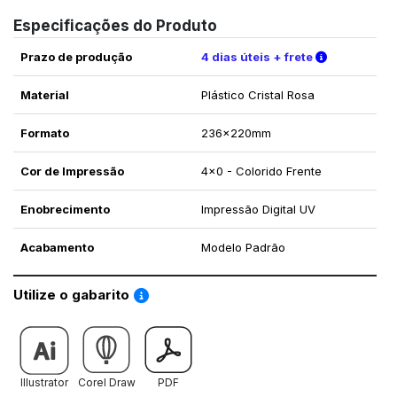
Especificações do Produto
Verifique a
Prazo de produção
4 dias úteis + frete
Material
Plástico Cristal Rosa
Formato
236x220mm
Cor de Impressão
4x0 - Colorido Frente
Enobrecimento
Impressão Digital UV
Acabamento
Modelo Padrão
Saiba como utilizar os nossos gabaritos
Utilize o gabarito
Illustrator
Corel Draw
PDF