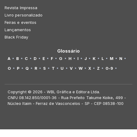
Revista Impressa
Livro personalizado
Feiras e eventos
Lançamentos
Black Friday
Glossário
A
B
C
D
E
F
G
H
I
J
K
L
M
N
O
P
Q
R
S
T
U
V
W
X
Z
0-9
Copyright © 2026 - WBL Gráfica e Editora Ltda.
CNPJ 08.142.850/0001-36 - Rua Prefeito Takume Koike, 499 -
Núcleo Itaim - Ferraz de Vasconcelos - SP - CEP 08538-100