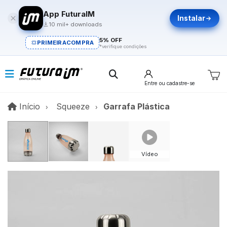
App FuturaIM
Instalar
10 mil+ downloads
5% OFF
PRIMEIRACOMPRA
*verifique condições
Entre
ou cadastre-se
Início
Início
Squeeze
Garrafa Plástica
Vídeo