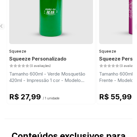
Squeeze
Squeeze
Squeeze Personalizado
Squeeze Person
(0 avaliações)
(0 avaliaçõ
Tamanho 600ml - Verde Mosquetão
Tamanho 600ml - 
420ml - Impressão 1 cor - Modelo
Frente - Modelo 
Padrão
R$ 27,99
R$ 55,99
/ 1 unidade
/ 
Conteúdos exclusivos para