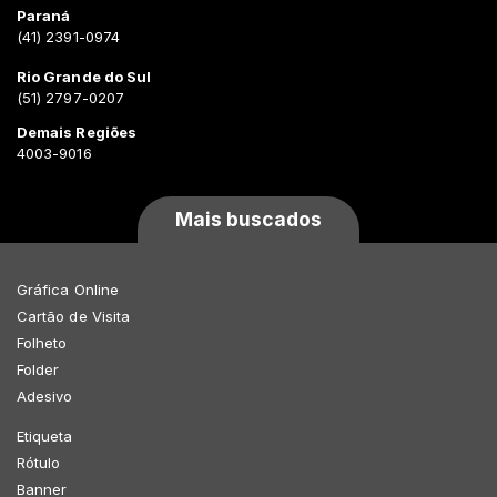
Paraná
(41) 2391-0974
Rio Grande do Sul
(51) 2797-0207
Demais Regiões
4003-9016
Mais buscados
Gráfica Online
Cartão de Visita
Folheto
Folder
Adesivo
Etiqueta
Rótulo
Banner