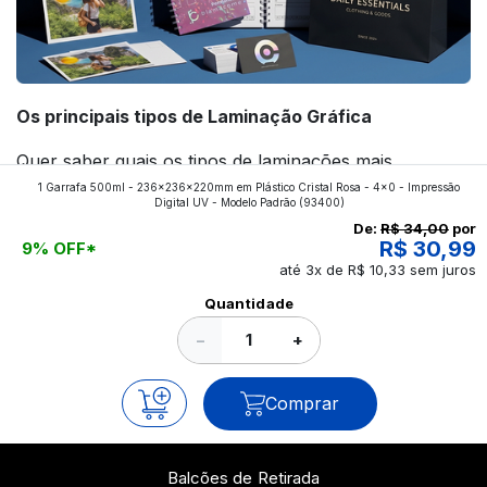
Os principais tipos de Laminação Gráfica
Quer saber quais os tipos de laminações mais
1 Garrafa 500ml - 236x236x220mm em Plástico Cristal Rosa - 4x0 - Impressão
aplicados nos impressos da gráfica FuturaIM? Então,
Digital UV - Modelo Padrão
(93400)
continue a leitura que vamos revelar para você!
De:
R$ 34,00
por
R$ 30,99
9% OFF*
até 3x de R$ 10,33 sem juros
Ver todos os posts
Quantidade
−
+
Comprar
Balcões de Retirada