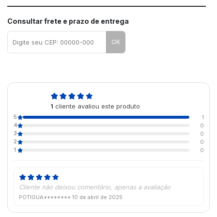
Consultar frete e prazo de entrega
OK
5,0
1
cliente avaliou este produto
de 5
5
1
4
0
3
0
2
0
1
0
Cliente não deixou comentário, apenas a avaliação
POTIGUA********
10 de abril de 2025