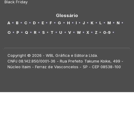
Black Friday
Glossário
A
B
C
D
E
F
G
H
I
J
K
L
M
N
O
P
Q
R
S
T
U
V
W
X
Z
0-9
Copyright © 2026 - WBL Gráfica e Editora Ltda.
CNPJ 08.142.850/0001-36 - Rua Prefeito Takume Koike, 499 -
Núcleo Itaim - Ferraz de Vasconcelos - SP - CEP 08538-100