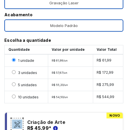
Gravação Laser
Acabamento
Modelo Padrão
Escolha a quantidade
Quantidade
Valor por unidade
Valor Total
Selecionar 1 unidade
R$ 61,99
1 unidade
R$ 61,99/un
Selecionar 3 unidades
R$ 172,99
3 unidades
R$ 57,67/un
Selecionar 5 unidades
R$ 275,99
5 unidades
R$ 55,20/un
Selecionar 10 unidades
R$ 544,99
10 unidades
R$ 54,50/un
NOVO
Criação de Arte
R$ 45,99
*