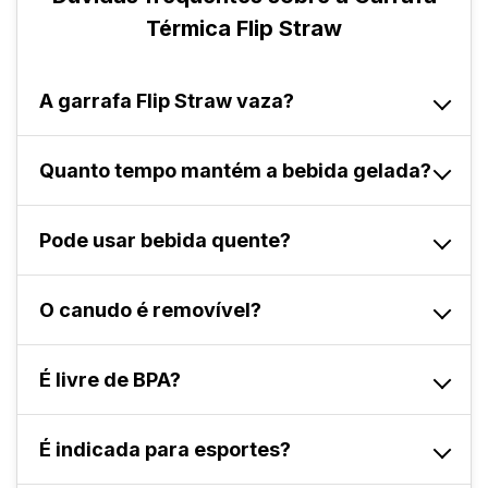
Térmica Flip Straw
A garrafa Flip Straw vaza?
Não. Possui tampa com rosca, sistema Fast Click
Quanto tempo mantém a bebida gelada?
e vedação segura.
Mantém bebidas geladas por até 18 horas com
Pode usar bebida quente?
gelo e até 12 horas sem gelo.
Sim. Conserva bebidas quentes por até 12 horas.
O canudo é removível?
Sim. Permite higienização prática e completa.
É livre de BPA?
Sim. Produzida com materiais BPA Free.
É indicada para esportes?