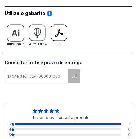
Saiba como utilizar os nossos gabaritos
Utilize o gabarito
Illustrator
Corel Draw
PDF
Consultar frete e prazo de entrega
OK
5,0
1
cliente avaliou este produto
de 5
5
1
4
0
3
0