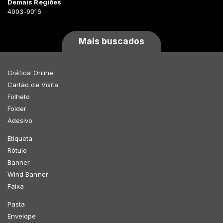
Demais Regiões
4003-9016
Mais buscados
Gráfica Online
Cartão de Visita
Folheto
Folder
Adesivo
Etiqueta
Rótulo
Banner
Wind Banner
Faixa
Pasta
Envelope