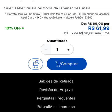
Quer saber quais os tipos de laminações mais
1 Garrafa Térmica Flip Straw 900ml Com tampa e Canudo - 100x270mm em Aço Inox
aplicados nos impressos da gráfica FuturaIM? Então,
Azul Claro - 1x0 - Gravação Laser - Modelo Padrão
(93502)
continue a leitura que vamos revelar para você!
De:
R$ 69,00
por
R$ 61,99
10% OFF*
até 3x de R$ 20,66 sem juros
Ver todos os posts
Quantidade
−
+
Comprar
Balcões de Retirada
Revisão de Arquivo
Perguntas Frequentes
FuturaIM na Imprensa