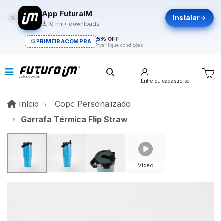
App FuturaIM
Instalar
10 mil+ downloads
5% OFF
PRIMEIRACOMPRA
*verifique condições
Entre
ou cadastre-se
Início
Início
Copo Personalizado
Garrafa Térmica Flip Straw
Vídeo