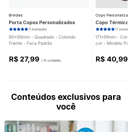
Brindes
Copo Personalizad
Porta Copos Personalizados
Copo Térmico P
(1 avaliação)
(7 avaliaçõ
90x90mm - Quadrado - Colorido
171x91mm - Com A
Frente - Faca Padrão
cor - Modelo Pad
R$ 27,99
R$ 40,99
/ 10 unidades
/
Conteúdos exclusivos para
você