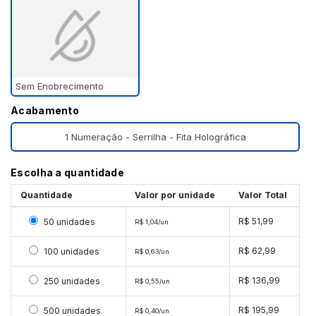
Sem Enobrecimento
Acabamento
1 Numeração - Serrilha - Fita Holográfica
Escolha a quantidade
Quantidade
Valor por unidade
Valor Total
Selecionar 50 unidades
R$ 51,99
50 unidades
R$ 1,04/un
Selecionar 100 unidades
R$ 62,99
100 unidades
R$ 0,63/un
Selecionar 250 unidades
R$ 136,99
250 unidades
R$ 0,55/un
Selecionar 500 unidades
R$ 195,99
500 unidades
R$ 0,40/un