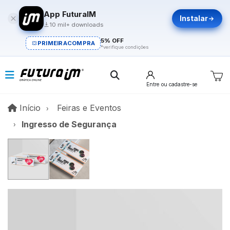
App FuturaIM
Instalar
10 mil+ downloads
5% OFF
PRIMEIRACOMPRA
*verifique condições
Entre
ou cadastre-se
Início
Início
Feiras e Eventos
Ingresso de Segurança