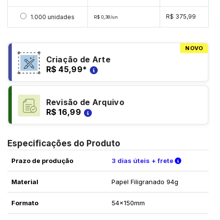
Selecionar 1000 unidades
R$ 375,99
1.000 unidades
R$ 0,38/un
NOVO
Criação de Arte
R$ 45,99
*
Revisão de Arquivo
R$ 16,99
Especificações do Produto
Verifique a
Prazo de produção
3 dias úteis + frete
Material
Papel Filigranado 94g
Formato
54x150mm