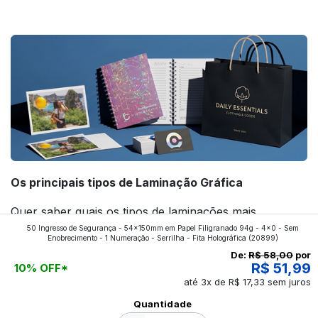
forte! Confira!
Os principais tipos de Laminação Gráfica
Quer saber quais os tipos de laminações mais
50 Ingresso de Segurança - 54x150mm em Papel Filigranado 94g - 4x0 - Sem
aplicados nos impressos da gráfica FuturaIM? Então,
Enobrecimento - 1 Numeração - Serrilha - Fita Holográfica
(20899)
continue a leitura que vamos revelar para você!
De:
R$ 58,00
por
R$ 51,99
10% OFF*
até 3x de R$ 17,33 sem juros
Ver todos os posts
Quantidade