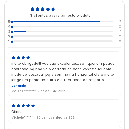
4,8
8
clientes avaliaram este produto
de 5
5
7
4
0
3
1
2
0
1
0
muito obrigado!!! vcs sao excelentes...so fiquei um pouco
chateado pq nao veio cortado os adesivos? fiquei com
medo de destacar pq a serrilha na horizontal ela é muito
longe um ponto do outro e a facilidade de rasgar o
ingresso errado eh enorme!! estou tendo q cortar no
Ler mais
estilete um a um.....nao to dizend a area do numero e do
Moises ********
12 de abril de 2025
ingresso nao....mas as linhas horizontais
Ótimo
Michele********
28 de novembro de 2024