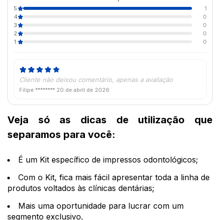
5
1
4
0
3
0
2
0
1
0
Cliente não deixou comentário, apenas a avaliação
Filipe ********
20 de abril de 2026
Veja só as dicas de utilização que
separamos para você:
É um Kit específico de impressos odontológicos;
Com o Kit, fica mais fácil apresentar toda a linha de
produtos voltados às clínicas dentárias;
Mais uma oportunidade para lucrar com um
segmento exclusivo.