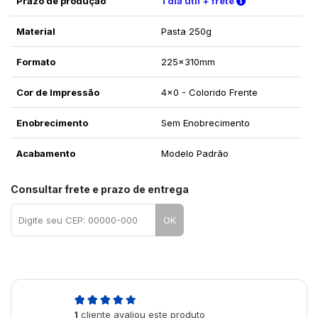
Verifique as c
Prazo de produção
1 dia útil + frete
Material
Pasta 250g
Formato
225x310mm
Cor de Impressão
4x0 - Colorido Frente
Enobrecimento
Sem Enobrecimento
Acabamento
Modelo Padrão
Consultar frete e prazo de entrega
OK
5,0
1
cliente avaliou este produto
de 5