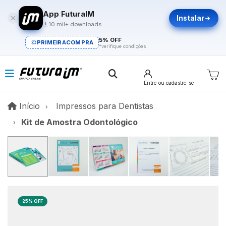
App FuturaIM
Instalar
10 mil+ downloads
5% OFF
PRIMEIRACOMPRA
*verifique condições
Entre
ou cadastre-se
Início
Início
Impressos para Dentistas
Kit de Amostra Odontológico
25% OFF