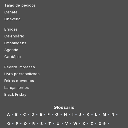
Talão de pedidos
Caneta
Chaveiro
Brindes
Calendário
Embalagens
Agenda
Cardápio
Revista Impressa
Livro personalizado
Feiras e eventos
Lançamentos
Black Friday
Glossário
A
B
C
D
E
F
G
H
I
J
K
L
M
N
O
P
Q
R
S
T
U
V
W
X
Z
0-9