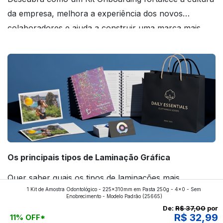
da empresa, melhora a experiência dos novos
colaboradores e ajuda a construir uma marca mais
forte! Confira!
Os principais tipos de Laminação Gráfica
Quer saber quais os tipos de laminações mais
1 Kit de Amostra Odontológico - 225x310mm em Pasta 250g - 4x0 - Sem
aplicados nos impressos da gráfica FuturaIM? Então,
Enobrecimento - Modelo Padrão
(25665)
continue a leitura que vamos revelar para você!
De:
R$ 37,00
por
R$ 32,99
11% OFF*