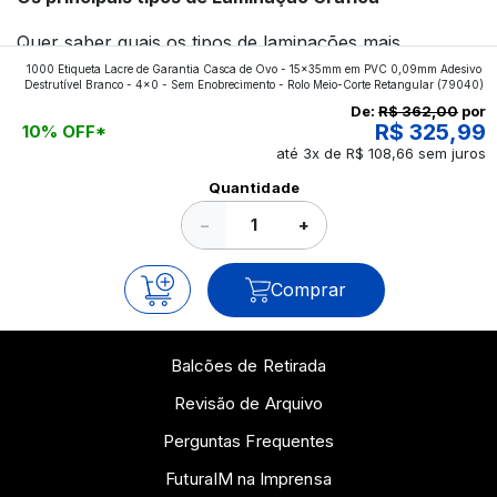
Quer saber quais os tipos de laminações mais
1000 Etiqueta Lacre de Garantia Casca de Ovo - 15x35mm em PVC 0,09mm Adesivo
aplicados nos impressos da gráfica FuturaIM? Então,
Destrutível Branco - 4x0 - Sem Enobrecimento - Rolo Meio-Corte Retangular
(79040)
continue a leitura que vamos revelar para você!
De:
R$ 362,00
por
R$ 325,99
10% OFF*
até 3x de R$ 108,66 sem juros
Ver todos os posts
Quantidade
−
+
Comprar
Balcões de Retirada
Revisão de Arquivo
Perguntas Frequentes
FuturaIM na Imprensa