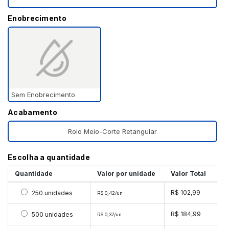
Enobrecimento
Sem Enobrecimento
Acabamento
Rolo Meio-Corte Retangular
Escolha a quantidade
Quantidade
Valor por unidade
Valor Total
Selecionar 250 unidades
R$ 102,99
250 unidades
R$ 0,42/un
Selecionar 500 unidades
R$ 184,99
500 unidades
R$ 0,37/un