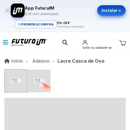
App FuturaIM
Instalar
10 mil+ downloads
5% OFF
PRIMEIRACOMPRA
*verifique condições
Entre
ou cadastre-se
Início
Início
Adesivo
Lacre Casca de Ovo