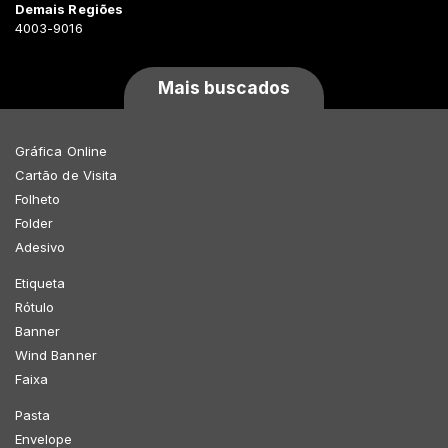
Demais Regiões
4003-9016
Mais buscados
Gráfica Online
Cartão de Visita
Folheto
Folder
Adesivo
Etiqueta
Rótulo
Banner
Wind Banner
Faixa
Pasta
Envelope