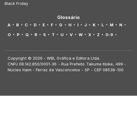
Black Friday
Glossário
A
B
C
D
E
F
G
H
I
J
K
L
M
N
O
P
Q
R
S
T
U
V
W
X
Z
0-9
Copyright © 2026 - WBL Gráfica e Editora Ltda.
CNPJ 08.142.850/0001-36 - Rua Prefeito Takume Koike, 499 -
Núcleo Itaim - Ferraz de Vasconcelos - SP - CEP 08538-100