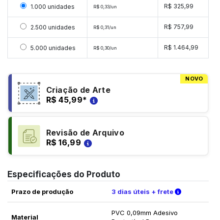
Selecionar 1000 unidades
R$ 325,99
1.000 unidades
R$ 0,33/un
Selecionar 2500 unidades
R$ 757,99
2.500 unidades
R$ 0,31/un
Selecionar 5000 unidades
R$ 1.464,99
5.000 unidades
R$ 0,30/un
NOVO
Criação de Arte
R$ 45,99
*
Revisão de Arquivo
R$ 16,99
Especificações do Produto
Verifique a
Prazo de produção
3 dias úteis + frete
PVC 0,09mm Adesivo
Material