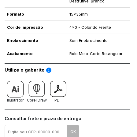
Destrutível Branco
Formato
15x35mm
Cor de Impressão
4x0 - Colorido Frente
Enobrecimento
Sem Enobrecimento
Acabamento
Rolo Meio-Corte Retangular
Saiba como utilizar os nossos gabaritos
Utilize o gabarito
Illustrator
Corel Draw
PDF
Consultar frete e prazo de entrega
OK