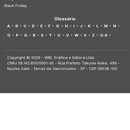
Black Friday
Glossário
A
B
C
D
E
F
G
H
I
J
K
L
M
N
O
P
Q
R
S
T
U
V
W
X
Z
0-9
Copyright © 2026 - WBL Gráfica e Editora Ltda.
CNPJ 08.142.850/0001-36 - Rua Prefeito Takume Koike, 499 -
Núcleo Itaim - Ferraz de Vasconcelos - SP - CEP 08538-100