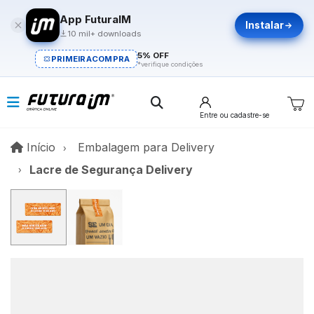
App FuturaIM
Instalar
10 mil+ downloads
5% OFF
PRIMEIRACOMPRA
*verifique condições
Entre
ou cadastre-se
Início
Início
Embalagem para Delivery
Lacre de Segurança Delivery