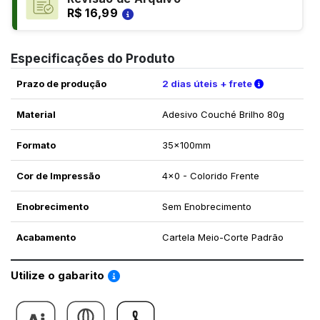
R$ 16,99
Especificações do Produto
Verifique a
Prazo de produção
2 dias úteis + frete
Material
Adesivo Couché Brilho 80g
Formato
35x100mm
Cor de Impressão
4x0 - Colorido Frente
Enobrecimento
Sem Enobrecimento
Acabamento
Cartela Meio-Corte Padrão
Saiba como utilizar os nossos gabaritos
Utilize o gabarito