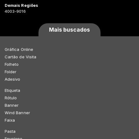
Demais Regiões
4003-9016
Mais buscados
Gráfica Online
Cartão de Visita
Folheto
Folder
Adesivo
Etiqueta
Rótulo
Banner
Wind Banner
Faixa
Pasta
Envelope