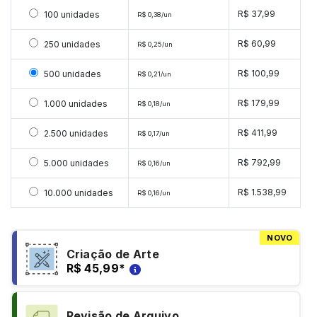
Selecionar 100 unidades
R$ 37,99
100 unidades
R$ 0,38/un
Selecionar 250 unidades
R$ 60,99
250 unidades
R$ 0,25/un
Selecionar 500 unidades
R$ 100,99
500 unidades
R$ 0,21/un
Selecionar 1000 unidades
R$ 179,99
1.000 unidades
R$ 0,18/un
Selecionar 2500 unidades
R$ 411,99
2.500 unidades
R$ 0,17/un
Selecionar 5000 unidades
R$ 792,99
5.000 unidades
R$ 0,16/un
Selecionar 10000 unidades
R$ 1.538,99
10.000 unidades
R$ 0,16/un
NOVO
Criação de Arte
R$ 45,99
*
Revisão de Arquivo