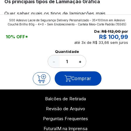
Os principais tipos de Laminação Gráfica
Quer saber quais os tipos de laminações mais
500 Adesivo Lacre de Segurança Delivery Personalizado - 35x100mm em Adesivo
aplicados nos impressos da gráfica FuturaIM? Então,
Couché Brilho 80g - 4x0 - Sem Enobrecimento - Cartela Meio-Corte Padrão
(15565)
continue a leitura que vamos revelar para você!
De:
R$ 112,00
por
R$ 100,99
10% OFF*
até 3x de R$ 33,66 sem juros
Ver todos os posts
Quantidade
−
+
Comprar
Balcões de Retirada
Revisão de Arquivo
Perguntas Frequentes
FuturaIM na Imprensa