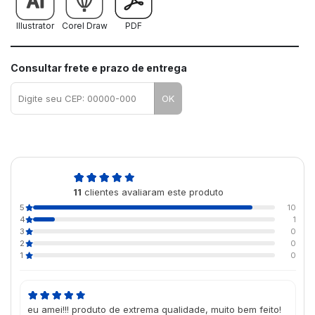
Illustrator
Corel Draw
PDF
Consultar frete e prazo de entrega
OK
4,9
11
clientes avaliaram este produto
de 5
5
10
4
1
3
0
2
0
1
0
eu amei!!! produto de extrema qualidade, muito bem feito!