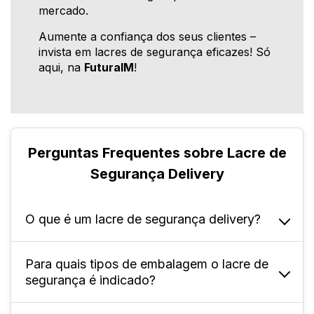
mercado.
Aumente a confiança dos seus clientes –
invista em lacres de segurança eficazes! Só
aqui, na
FuturaIM
!
Perguntas Frequentes sobre Lacre de
Segurança Delivery
O que é um lacre de segurança delivery?
Para quais tipos de embalagem o lacre de
É uma etiqueta adesiva projetada para selar
segurança é indicado?
embalagens de delivery, garantindo que o
produto não seja violado durante o