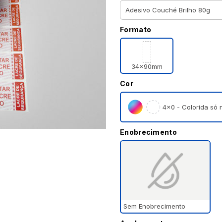
Formato
34x90mm
Cor
4×0 - Colorida só n
Enobrecimento
Sem Enobrecimento