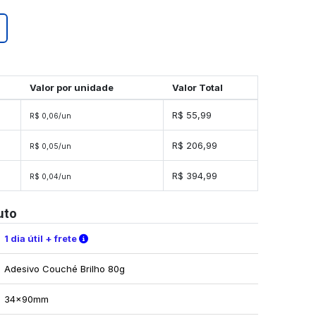
Valor por unidade
Valor Total
es
R$ 55,99
R$ 0,06/un
es
R$ 206,99
R$ 0,05/un
des
R$ 394,99
R$ 0,04/un
uto
Verifique as condições de entrega
1 dia útil + frete
Adesivo Couché Brilho 80g
34x90mm