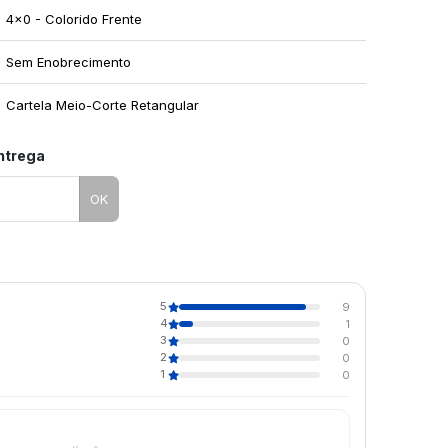
4x0 - Colorido Frente
Sem Enobrecimento
Cartela Meio-Corte Retangular
entrega
OK
5
9
4
1
3
0
2
0
1
0