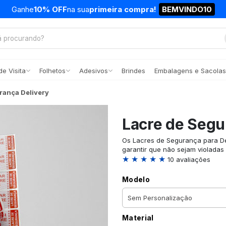
Ganhe
10% OFF
na sua
primeira compra!
BEMVINDO10
e Visita
Folhetos
Adesivos
Brindes
Embalagens e Sacolas
rança Delivery
Lacre de Segu
Os Lacres de Segurança para De
garantir que não sejam violadas 
★ ★ ★ ★ ★
10 avaliações
Modelo
Material