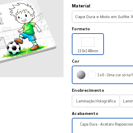
Material
Formato
210x148mm
Cor
1×0 - Uma cor só na f
Enobrecimento
Laminação Holográfica
Lamin
Acabamento
Capa Dura - Acetato Reposicion