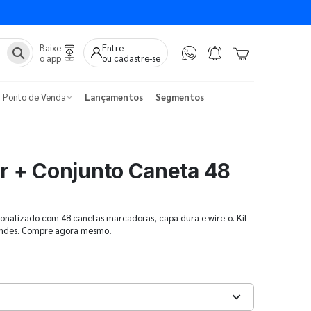
Baixe
Entre
o app
ou cadastre-se
Ponto de Venda
Lançamentos
Segmentos
ir + Conjunto Caneta 48
sonalizado com 48 canetas marcadoras, capa dura e wire-o. Kit
rindes. Compre agora mesmo!