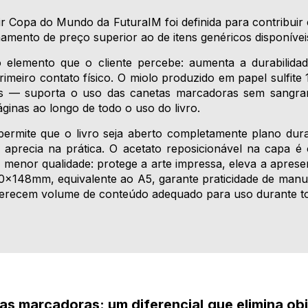
ir Copa do Mundo da FuturaIM foi definida para contribui
ionamento de preço superior ao de itens genéricos disponíve
o elemento que o cliente percebe: aumenta a durabilid
meiro contato físico. O miolo produzido em papel sulfite 
s — suporta o uso das canetas marcadoras sem sangram
ginas ao longo de todo o uso do livro.
rmite que o livro seja aberto completamente plano dura
e aprecia na prática. O acetato reposicionável na capa 
de menor qualidade: protege a arte impressa, eleva a apre
x148mm, equivalente ao A5, garante praticidade de manuse
erecem volume de conteúdo adequado para uso durante t
as marcadoras: um diferencial que elimina ob