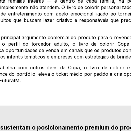
 famílias inteiras — e dentro de cada família, há p
implesmente não atendem. O livro de colorir personaliz
de entretenimento com apelo emocional ligado ao torne
adultos que buscam lazer criativo e responsáveis que pr
o principal argumento comercial do produto para o revend
 o perfil do torcedor adulto, o livro de colorir Co
ca oportunidades de venda em canais que os produtos con
ntos infantis temáticos e empresas com estratégias de brinde
abalha com outros itens da Copa, o livro de colorir 
nce do portfólio, eleva o ticket médio por pedido e cria
FuturaIM.
e sustentam o posicionamento premium do pro