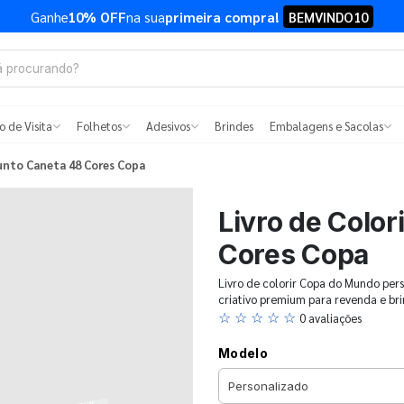
Ganhe
10% OFF
na sua
primeira compra!
BEMVINDO10
o de Visita
Folhetos
Adesivos
Brindes
Embalagens e Sacolas
junto Caneta 48 Cores Copa
Livro de Color
Cores Copa
Livro de colorir Copa do Mundo per
criativo premium para revenda e b
☆ ☆ ☆ ☆ ☆
0 avaliações
Modelo