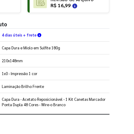
R$ 16,99
uto
Verifique as condições de entrega
4 dias úteis + frete
Capa Dura e Miolo em Sulfite 180g
210x148mm
1x0 - Impressão 1 cor
Laminação Brilho Frente
Capa Dura - Acetato Reposicionável - 1 Kit Canetas Marcador
Ponta Dupla 48 Cores - Wire-o Branco
 utilizar os nossos gabaritos