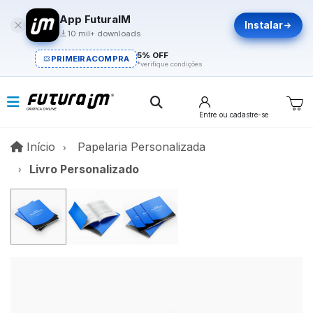
App FuturaIM
Instalar
10 mil+ downloads
5% OFF
PRIMEIRACOMPRA
*verifique condições
Entre
ou cadastre-se
Início
Início
Papelaria Personalizada
Livro Personalizado