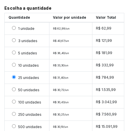
Escolha a quantidade
Quantidade
Valor por unidade
Valor Total
Selecionar 1 unidade
R$ 62,99
1 unidade
R$ 62,99/un
Selecionar 3 unidades
R$ 121,99
3 unidades
R$ 40,67/un
Selecionar 5 unidades
R$ 181,99
5 unidades
R$ 36,40/un
Selecionar 10 unidades
R$ 332,99
10 unidades
R$ 33,30/un
Selecionar 25 unidades
R$ 784,99
25 unidades
R$ 31,40/un
Selecionar 50 unidades
R$ 1.535,99
50 unidades
R$ 30,72/un
Selecionar 100 unidades
R$ 3.042,99
100 unidades
R$ 30,43/un
Selecionar 250 unidades
R$ 7.560,99
250 unidades
R$ 30,25/un
Selecionar 500 unidades
R$ 15.091,99
500 unidades
R$ 30,19/un