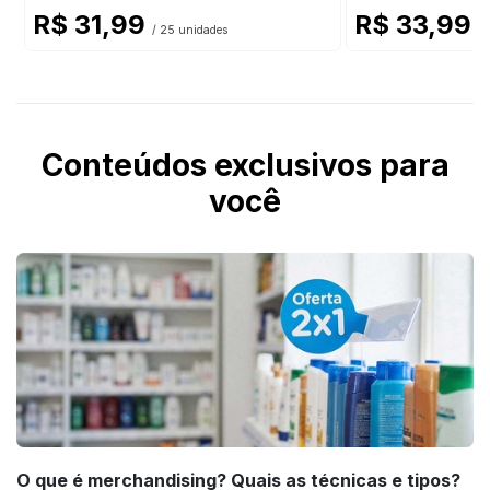
R$ 31,99
R$ 33,99
/ 25 unidades
/ 
Conteúdos exclusivos para
você
O que é merchandising? Quais as técnicas e tipos?