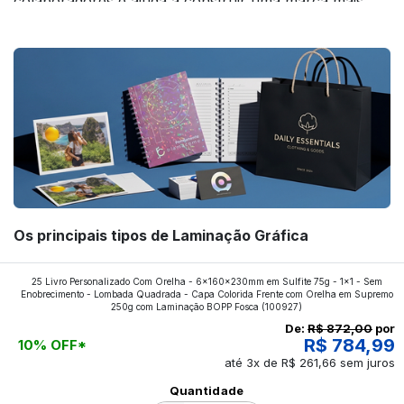
colaboradores e ajuda a construir uma marca mais
forte! Confira!
Os principais tipos de Laminação Gráfica
Quer saber quais os tipos de laminações mais
25 Livro Personalizado Com Orelha - 6x160x230mm em Sulfite 75g - 1x1 - Sem
Enobrecimento - Lombada Quadrada - Capa Colorida Frente com Orelha em Supremo
aplicados nos impressos da gráfica FuturaIM? Então,
250g com Laminação BOPP Fosca
(100927)
continue a leitura que vamos revelar para você!
De:
R$ 872,00
por
R$ 784,99
10% OFF*
até 3x de R$ 261,66 sem juros
Ver todos os posts
Quantidade