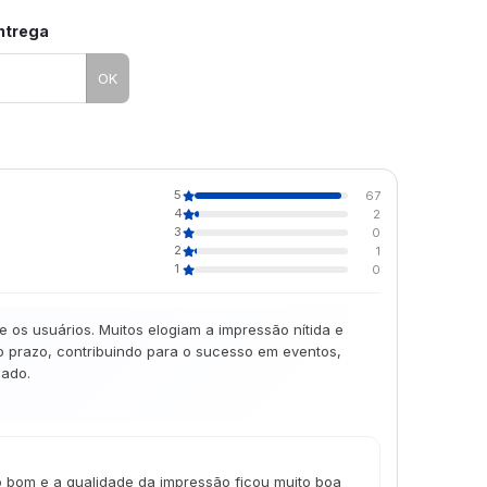
entrega
OK
5
67
4
2
3
0
2
1
1
0
 os usuários. Muitos elogiam a impressão nítida e
o prazo, contribuindo para o sucesso em eventos,
zado.
o bom e a qualidade da impressão ficou muito boa