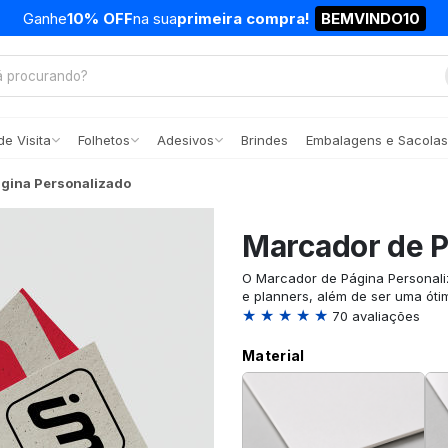
Ganhe
10% OFF
na sua
primeira compra!
BEMVINDO10
e Visita
Folhetos
Adesivos
Brindes
Embalagens e Sacolas
gina Personalizado
Marcador de P
O Marcador de Página Personali
e planners, além de ser uma óti
★ ★ ★ ★ ★
70 avaliações
Material