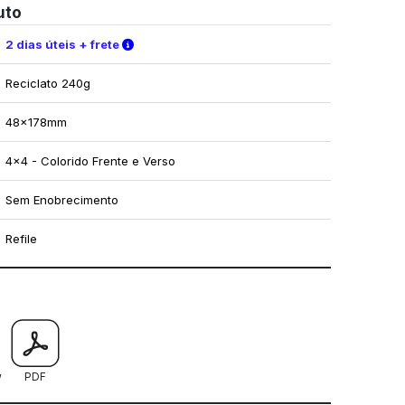
uto
Verifique as condições de entrega
2 dias úteis + frete
Reciclato 240g
48x178mm
4x4 - Colorido Frente e Verso
Sem Enobrecimento
Refile
mo utilizar os nossos gabaritos
w
PDF