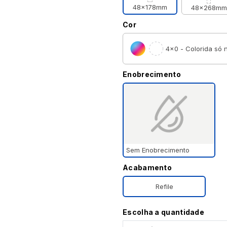
48x178mm
48x268mm
Cor
4×0 - Colorida só n
Enobrecimento
Sem Enobrecimento
Acabamento
Refile
Escolha a quantidade