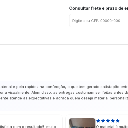
Consultar frete e prazo de 
terial e pela rapidez na confecção, o que tem gerado satisfação entre
na visualmente. Além disso, as entregas costumam ser feitas antes d
ente atende às expectativas e agrada quem deseja material personali
sfeita com o resultado!! muito
O material é muit