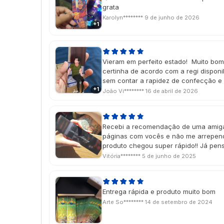
grata
Karolyn********
9 de junho de 2026
+1
Vieram em perfeito estado! Muito bom
certinha de acordo com a regi disponi
sem contar a rapidez de confecção e 
+1
João Vi********
16 de abril de 2026
Recebi a recomendação de uma amiga
páginas com vocês e não me arrependo
produto chegou super rápido!! Já pe
Vitória********
5 de junho de 2025
Entrega rápida e produto muito bom
Arte So********
14 de setembro de 2024