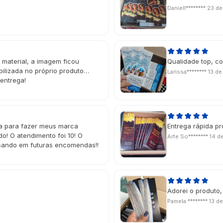
Daniell********
23 de
 material, a imagem ficou
Qualidade top, 
bilizada no próprio produto…
Larissa********
13 de
entrega!
 para fazer meus marca
Entrega rápida p
! O atendimento foi 10! O
Arte So********
14 d
nsando em futuras encomendas!!
Adorei o produto,
Pamela ********
13 d