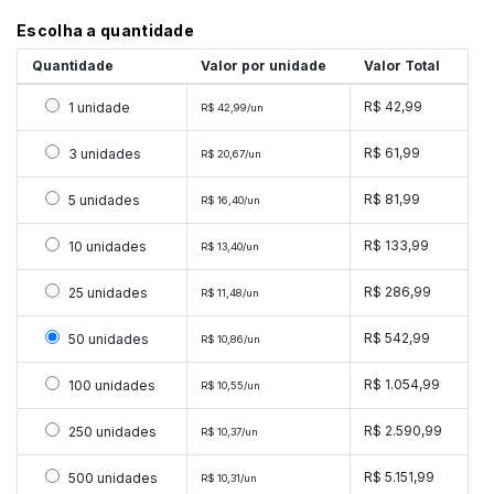
Escolha a quantidade
Quantidade
Valor por unidade
Valor Total
Selecionar 1 unidade
R$ 42,99
1 unidade
R$ 42,99/un
Selecionar 3 unidades
R$ 61,99
3 unidades
R$ 20,67/un
Selecionar 5 unidades
R$ 81,99
5 unidades
R$ 16,40/un
Selecionar 10 unidades
R$ 133,99
10 unidades
R$ 13,40/un
Selecionar 25 unidades
R$ 286,99
25 unidades
R$ 11,48/un
Selecionar 50 unidades
R$ 542,99
50 unidades
R$ 10,86/un
Selecionar 100 unidades
R$ 1.054,99
100 unidades
R$ 10,55/un
Selecionar 250 unidades
R$ 2.590,99
250 unidades
R$ 10,37/un
Selecionar 500 unidades
R$ 5.151,99
500 unidades
R$ 10,31/un