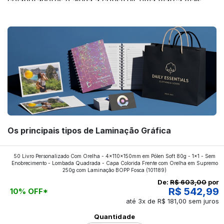
colaboradores e ajuda a construir uma marca mais
forte! Confira!
Os principais tipos de Laminação Gráfica
Quer saber quais os tipos de laminações mais
50 Livro Personalizado Com Orelha - 4x110x150mm em Pólen Soft 80g - 1x1 - Sem
Enobrecimento - Lombada Quadrada - Capa Colorida Frente com Orelha em Supremo
aplicados nos impressos da gráfica FuturaIM? Então,
250g com Laminação BOPP Fosca
(101189)
continue a leitura que vamos revelar para você!
De:
R$ 603,00
por
R$ 542,99
10% OFF*
até 3x de R$ 181,00 sem juros
Ver todos os posts
Quantidade