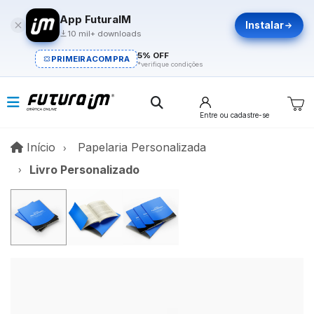
App FuturaIM
Instalar
10 mil+ downloads
5% OFF
PRIMEIRACOMPRA
*verifique condições
Entre
ou cadastre-se
Início
Início
Papelaria Personalizada
Livro Personalizado