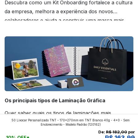
Descubra como um Kit Onboarding fortalece a cultura
da empresa, melhora a experiência dos novos
colaboradores e ajuda a construir uma marca mais
forte! Confira!
Os principais tipos de Laminação Gráfica
Quer saber quais os tipos de laminações mais
50 Lixocar Personalizado TNT - 170x270mm em TNT Branco 40g - 4x0 - Sem
aplicados nos impressos da gráfica FuturaIM? Então,
Enobrecimento - Modelo Padrão
(120162)
continue a leitura que vamos revelar para você!
De:
R$ 182,00
por
R$ 163,99
10% OFF*