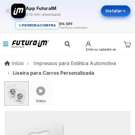
App FuturaIM
Instalar
10 mil+ downloads
5% OFF
PRIMEIRACOMPRA
*verifique condições
Entre
ou cadastre-se
Início
Início
Impressos para Estética Automotiva
Lixeira para Carros Personalizada
Vídeo