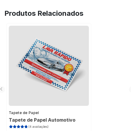
clientes.
personalizado diretamente na FuturaIM, com
Produtos Relacionados
opções de personalização e excelente
custo-benefício.
Tapete de Papel
Tapete de Papel Automotivo
(4 avaliações)