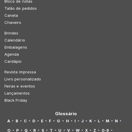
Bloco de notas
Talão de pedidos
Caneta
Chaveiro
Brindes
Calendário
Embalagens
Agenda
Cardápio
Revista Impressa
Livro personalizado
Feiras e eventos
Lançamentos
Black Friday
Glossário
A
B
C
D
E
F
G
H
I
J
K
L
M
N
O
P
Q
R
S
T
U
V
W
X
Z
0-9