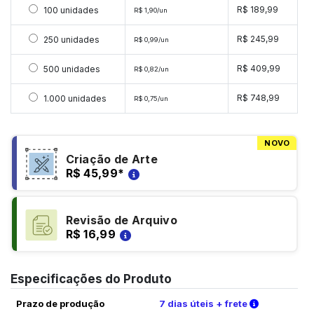
Selecionar 100 unidades
R$ 189,99
100 unidades
R$ 1,90/un
Selecionar 250 unidades
R$ 245,99
250 unidades
R$ 0,99/un
Selecionar 500 unidades
R$ 409,99
500 unidades
R$ 0,82/un
Selecionar 1000 unidades
R$ 748,99
1.000 unidades
R$ 0,75/un
NOVO
Criação de Arte
R$ 45,99
*
Revisão de Arquivo
R$ 16,99
Especificações do Produto
Verifique a
Prazo de produção
7 dias úteis + frete