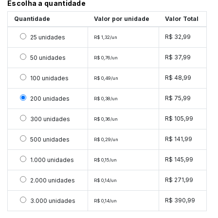
Escolha a quantidade
Quantidade
Valor por unidade
Valor Total
Selecionar 25 unidades
R$ 32,99
25 unidades
R$ 1,32/un
Selecionar 50 unidades
R$ 37,99
50 unidades
R$ 0,76/un
Selecionar 100 unidades
R$ 48,99
100 unidades
R$ 0,49/un
Selecionar 200 unidades
R$ 75,99
200 unidades
R$ 0,38/un
Selecionar 300 unidades
R$ 105,99
300 unidades
R$ 0,36/un
Selecionar 500 unidades
R$ 141,99
500 unidades
R$ 0,29/un
Selecionar 1000 unidades
R$ 145,99
1.000 unidades
R$ 0,15/un
Selecionar 2000 unidades
R$ 271,99
2.000 unidades
R$ 0,14/un
Selecionar 3000 unidades
R$ 390,99
3.000 unidades
R$ 0,14/un