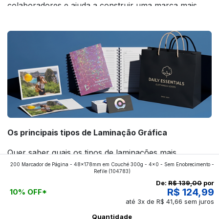
colaboradores e ajuda a construir uma marca mais
forte! Confira!
Os principais tipos de Laminação Gráfica
Quer saber quais os tipos de laminações mais
200 Marcador de Página - 48x178mm em Couché 300g - 4x0 - Sem Enobrecimento -
aplicados nos impressos da gráfica FuturaIM? Então,
Refile
(104783)
continue a leitura que vamos revelar para você!
De:
R$ 139,00
por
R$ 124,99
10% OFF*
até 3x de R$ 41,66 sem juros
Ver todos os posts
Quantidade