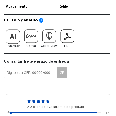
Acabamento
Refile
Saiba como utilizar os nossos gabaritos
Utilize o gabarito
Illustrator
Canva
Corel Draw
PDF
Consultar frete e prazo de entrega
OK
4,9
70
clientes avaliaram este produto
de 5
5
67