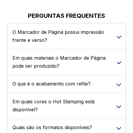
PERGUNTAS FREQUENTES
O Marcador de Página possui impressão
frente e verso?
Em quais materiais o Marcador de Página
Sim. O produto pode ser solicitado com
pode ser produzido?
impressão 4x0, somente na parte da frente,
ou com impressão 4x4, permitindo a
personalização colorida em ambos os lados.
O que é o acabamento com refile?
O Marcador de Página pode ser produzido em
diferentes papéis, incluindo Couché Fosco
300g, Couché 300g, Couché Brilho 250g e
Em quais cores o Hot Stamping está
O refile é o acabamento responsável por
300g, Kraft 280g, Perolizado 250g e Reciclato
disponível?
garantir bordas precisas e um corte uniforme,
240g.
proporcionando uma apresentação mais
elegante e profissional ao marcador.
Quais são os formatos disponíveis?
O acabamento em Hot Stamping está