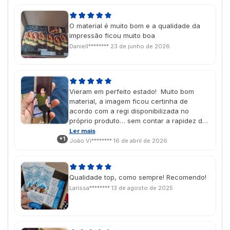
O material é muito bom e a qualidade da
impressão ficou muito boa
Daniell********
23 de junho de 2026
Vieram em perfeito estado! Muito bom
material, a imagem ficou certinha de
acordo com a regi disponibilizada no
próprio produto… sem contar a rapidez de
confecção e entrega!
Ler mais
+1
João Vi********
16 de abril de 2026
Qualidade top, como sempre! Recomendo!
Larissa********
13 de agosto de 2025