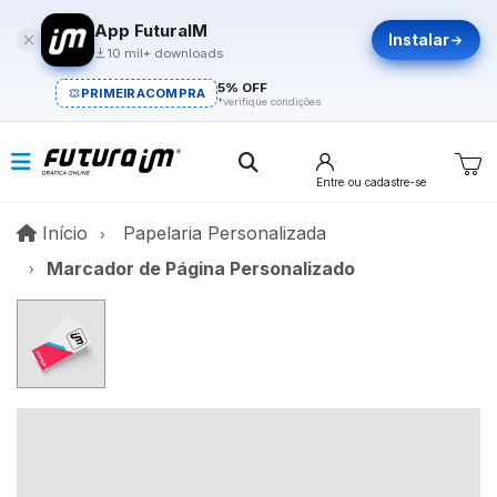
App FuturaIM
Instalar
10 mil+ downloads
5% OFF
PRIMEIRACOMPRA
*verifique condições
Entre
ou cadastre-se
Início
Início
Papelaria Personalizada
Marcador de Página Personalizado