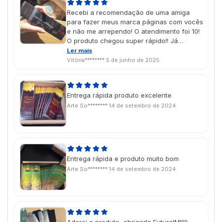
Recebi a recomendação de uma amiga
para fazer meus marca páginas com vocês
e não me arrependo! O atendimento foi 10!
O produto chegou super rápido!! Já
pensando em futuras encomendas!!
Ler mais
Vitória********
5 de junho de 2025
Entrega rápida produto excelente
Arte So********
14 de setembro de 2024
Entrega rápida e produto muito bom
Arte So********
14 de setembro de 2024
Adorei o produto, obrigada FuturaIM!🩵