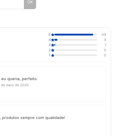
OK
5
49
4
4
3
1
2
0
1
0
 eu queria, perfeito.
 de maio de 2025
s, produtos sempre com qualidade!