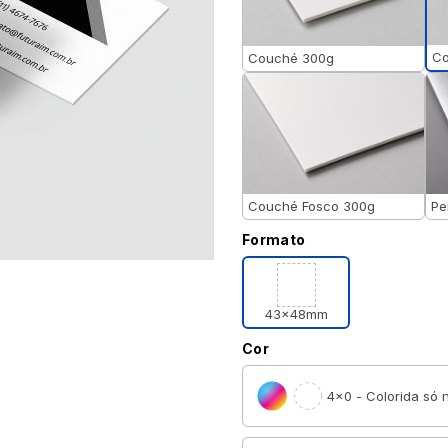
Co
Couché 300g
Couché Fosco 300g
Pe
Formato
43x48mm
Cor
4×0 - Colorida só n