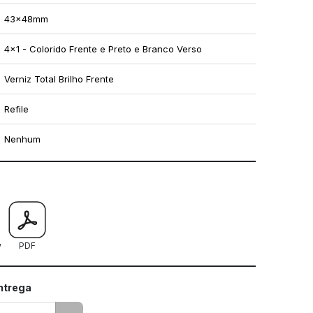
43x48mm
4x1 - Colorido Frente e Preto e Branco Verso
Verniz Total Brilho Frente
Refile
Nenhum
mo utilizar os nossos gabaritos
w
PDF
entrega