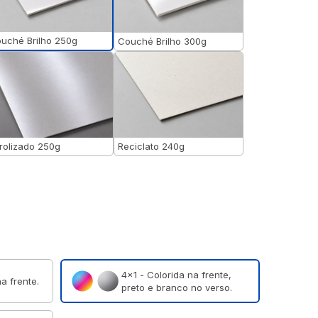
uché Brilho 250g
Couché Brilho 300g
rolizado 250g
Reciclato 240g
4×1 - Colorida na frente,
a frente.
preto e branco no verso.