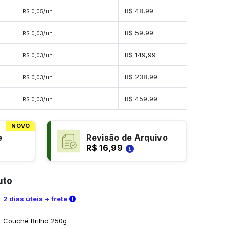
es
R$ 48,99
R$ 0,05/un
es
R$ 59,99
R$ 0,03/un
des
R$ 149,99
R$ 0,03/un
des
R$ 238,99
R$ 0,03/un
ades
R$ 459,99
R$ 0,03/un
NOVO
e
Revisão de Arquivo
R$ 16,99
uto
Verifique as condições de entrega
2 dias úteis + frete
Couché Brilho 250g