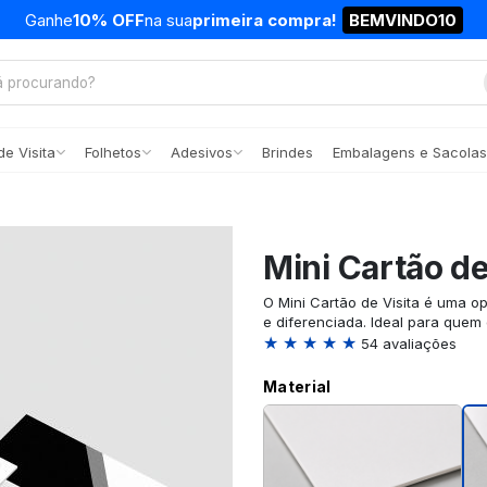
Ganhe
10% OFF
na sua
primeira compra!
BEMVINDO10
e Visita
Folhetos
Adesivos
Brindes
Embalagens e Sacolas
Mini Cartão de
O Mini Cartão de Visita é uma o
e diferenciada. Ideal para quem
★ ★ ★ ★ ★
54 avaliações
Material