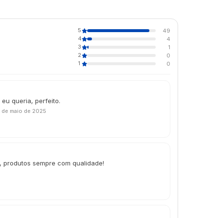
5
49
4
4
3
1
2
0
1
0
 eu queria, perfeito.
 de maio de 2025
s, produtos sempre com qualidade!