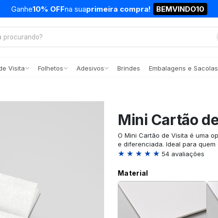
Ganhe
10% OFF
na sua
primeira compra!
BEMVINDO10
e Visita
Folhetos
Adesivos
Brindes
Embalagens e Sacolas
Mini Cartão de
O Mini Cartão de Visita é uma o
e diferenciada. Ideal para quem
★ ★ ★ ★ ★
54 avaliações
Material