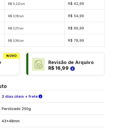
s
R$ 42,99
R$ 0,22/un
s
R$ 54,99
R$ 0,19/un
s
R$ 66,99
R$ 0,17/un
s
R$ 78,99
R$ 0,16/un
NOVO
e
Revisão de Arquivo
R$ 16,99
uto
Verifique as condições de entrega
2 dias úteis + frete
Perolizado 250g
43x48mm