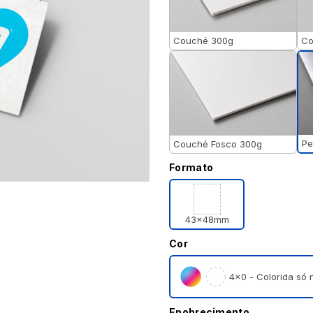
Couché 300g
Co
Pe
Couché Fosco 300g
Formato
43x48mm
Cor
4×0 - Colorida só n
Enobrecimento