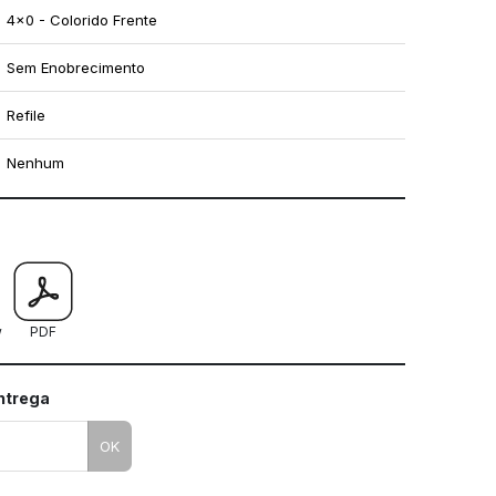
4x0 - Colorido Frente
Sem Enobrecimento
Refile
Nenhum
mo utilizar os nossos gabaritos
w
PDF
entrega
OK