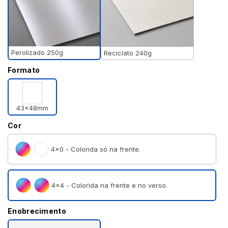
Perolizado 250g
Reciclato 240g
Formato
43x48mm
Cor
4×0 - Colorida só na frente.
4×4 - Colorida na frente e no verso.
Enobrecimento