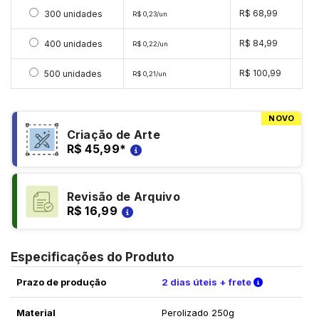
Selecionar 300 unidades
R$ 68,99
300 unidades
R$ 0,23/un
Selecionar 400 unidades
R$ 84,99
400 unidades
R$ 0,22/un
Selecionar 500 unidades
R$ 100,99
500 unidades
R$ 0,21/un
NOVO
Criação de Arte
R$ 45,99
*
Revisão de Arquivo
R$ 16,99
Especificações do Produto
Verifique a
Prazo de produção
2 dias úteis + frete
Material
Perolizado 250g