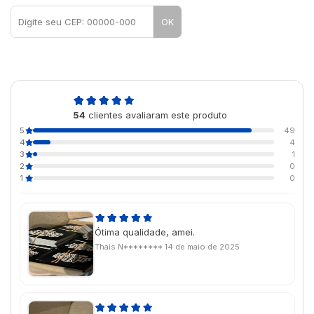
OK
4,9
54
clientes avaliaram este produto
de 5
5
49
4
4
3
1
2
0
1
0
Ótima qualidade, amei.
Thais N********
14 de maio de 2025