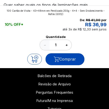
Quer saber quais os tipos de laminações mais
100 Cartão de Visita - 43x48mm em Perolizado 250g - 4x4 - Sem Enobrecimento -
aplicados nos impressos da gráfica FuturaIM? Então,
Refile
(6912)
continue a leitura que vamos revelar para você!
De:
R$ 41,00
por
R$ 36,99
10% OFF*
até 3x de R$ 12,33 sem juros
Ver todos os posts
Quantidade
−
+
Comprar
Balcões de Retirada
Revisão de Arquivo
Perguntas Frequentes
FuturaIM na Imprensa
Tutoriais