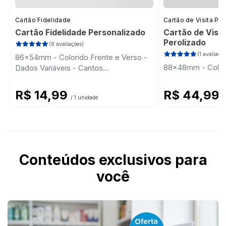
Cartão Fidelidade
Cartão de Visita Pr
Cartão Fidelidade Personalizado
Cartão de Visit
Perolizado
(8 avaliações)
(1 avaliação
86x54mm - Colorido Frente e Verso -
88x48mm - Colori
Dados Variáveis - Cantos
Arredondados
R$ 14,99
R$ 44,99
/ 1 unidade
/
Conteúdos exclusivos para
você