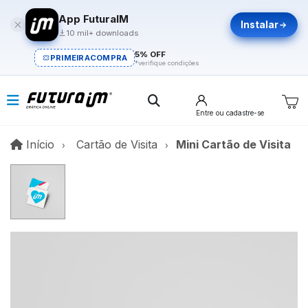
App FuturaIM
Instalar
10 mil+ downloads
5% OFF
PRIMEIRACOMPRA
*verifique condições
Entre
ou cadastre-se
Início
Início
Cartão de Visita
Mini Cartão de Visita