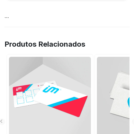
Arco-Íris.
O Mini Cartão de Visita está disponível em
Couché Fosco 300g, Couché Brilho 250g e
```
300g, Couché 300g, Perolizado 250g e
Reciclato 240g.
Produtos Relacionados