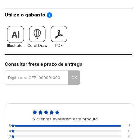
Saiba como utilizar os nossos gabaritos
Utilize o gabarito
Illustrator
Corel Draw
PDF
Consultar frete e prazo de entrega
OK
5,0
5
clientes avaliaram este produto
de 5
5
5
4
0
3
0