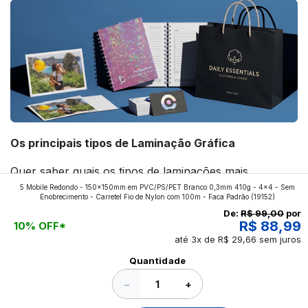
Os principais tipos de Laminação Gráfica
Quer saber quais os tipos de laminações mais
5 Mobile Redondo - 150x150mm em PVC/PS/PET Branco 0,3mm 410g - 4x4 - Sem
aplicados nos impressos da gráfica FuturaIM? Então,
Enobrecimento - Carretel Fio de Nylon com 100m - Faca Padrão
(19152)
continue a leitura que vamos revelar para você!
De:
R$ 99,00
por
R$ 88,99
10% OFF*
até 3x de R$ 29,66 sem juros
Ver todos os posts
Quantidade
−
+