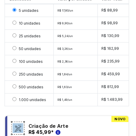
Selecionar 5 unidades
R$ 88,99
5 unidades
R$ 17,80/un
Selecionar 10 unidades
R$ 98,99
10 unidades
R$ 9,90/un
Selecionar 25 unidades
R$ 130,99
25 unidades
R$ 5,24/un
Selecionar 50 unidades
R$ 162,99
50 unidades
R$ 3,26/un
Selecionar 100 unidades
R$ 235,99
100 unidades
R$ 2,36/un
Selecionar 250 unidades
R$ 459,99
250 unidades
R$ 1,84/un
Selecionar 500 unidades
R$ 812,99
500 unidades
R$ 1,63/un
Selecionar 1000 unidades
R$ 1.483,99
1.000 unidades
R$ 1,49/un
NOVO
Criação de Arte
R$ 45,99
*