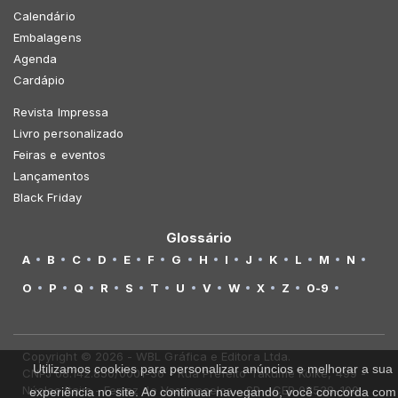
Calendário
Embalagens
Agenda
Cardápio
Revista Impressa
Livro personalizado
Feiras e eventos
Lançamentos
Black Friday
Glossário
A
B
C
D
E
F
G
H
I
J
K
L
M
N
O
P
Q
R
S
T
U
V
W
X
Z
0-9
Copyright © 2026 - WBL Gráfica e Editora Ltda.
Utilizamos cookies para personalizar anúncios e melhorar a sua
CNPJ 08.142.850/0001-36 - Rua Prefeito Takume Koike, 499 -
Núcleo Itaim - Ferraz de Vasconcelos - SP - CEP 08538-100
experiência no site. Ao continuar navegando, você concorda com