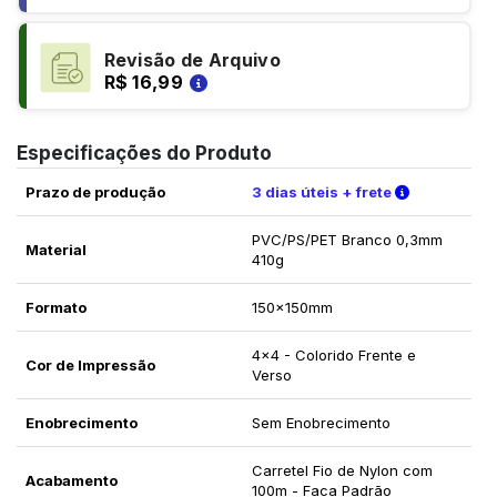
Revisão de Arquivo
R$ 16,99
Especificações do Produto
Verifique a
Prazo de produção
3 dias úteis + frete
PVC/PS/PET Branco 0,3mm
Material
410g
Formato
150x150mm
4x4 - Colorido Frente e
Cor de Impressão
Verso
Enobrecimento
Sem Enobrecimento
Carretel Fio de Nylon com
Acabamento
100m - Faca Padrão