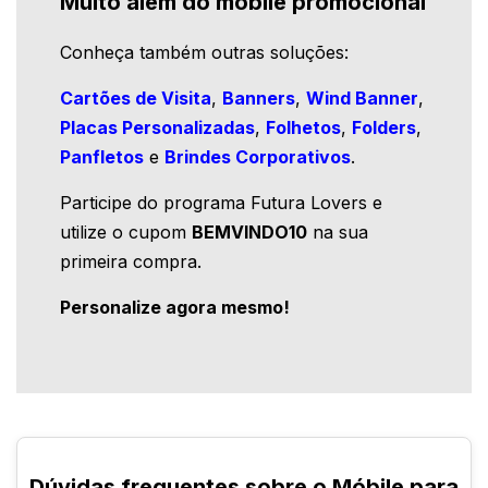
Muito além do móbile promocional
Conheça também outras soluções:
Cartões de Visita
,
Banners
,
Wind Banner
,
Placas Personalizadas
,
Folhetos
,
Folders
,
Panfletos
e
Brindes Corporativos
.
Participe do programa Futura Lovers e
utilize o cupom
BEMVINDO10
na sua
primeira compra.
Personalize agora mesmo!
Dúvidas frequentes sobre o Móbile para