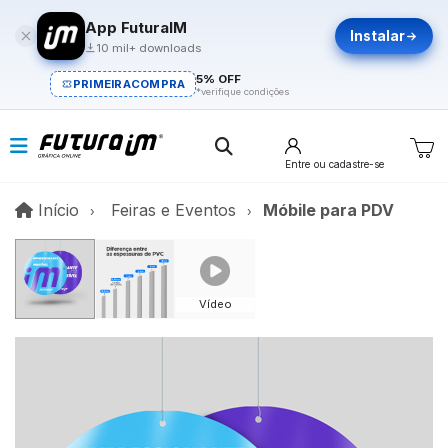
App FuturaIM
Instalar
10 mil+ downloads
5% OFF
PRIMEIRACOMPRA
*verifique condições
Entre
ou cadastre-se
Início
Início
Feiras e Eventos
Móbile para PDV
Vídeo