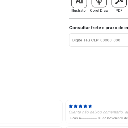
Illustrator
Corel Draw
PDF
Consultar frete e prazo de 
Cliente não deixou comentário, a
Lucas A********
16 de novembro d