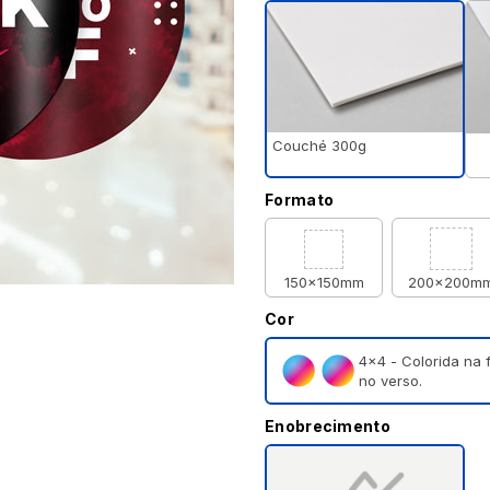
Couché 300g
Formato
150x150mm
200x200m
Cor
4×4 - Colorida na 
no verso.
Enobrecimento