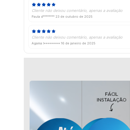
Cliente não deixou comentário, apenas a avaliação
Paula d********
23 de outubro de 2025
Cliente não deixou comentário, apenas a avaliação
Agama I********
16 de janeiro de 2025