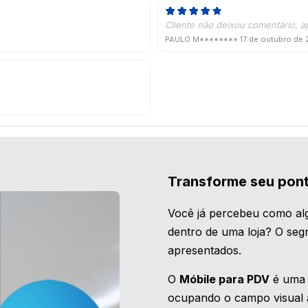
Cliente não deixou comentário, a
PAULO M********
17 de outubro de
Transforme seu pon
Você já percebeu como alg
dentro de uma loja? O seg
apresentados.
O
Móbile para PDV
é uma e
ocupando o campo visual 