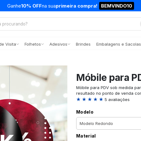
Ganhe
10% OFF
na sua
primeira compra!
BEMVINDO10
e Visita
Folhetos
Adesivos
Brindes
Embalagens e Sacolas
Móbile para P
Móbile para PDV sob medida par
resultado no ponto de venda com
★ ★ ★ ★ ★
5 avaliações
Modelo
Material