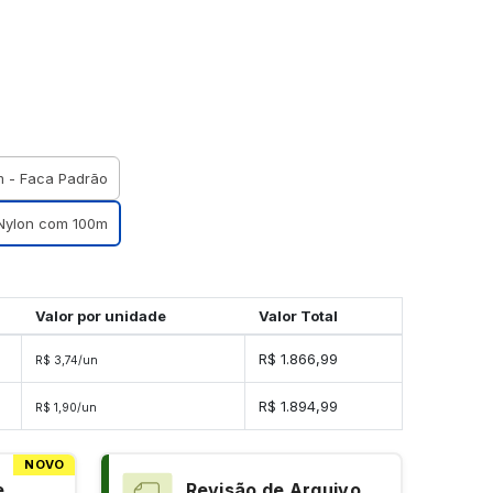
m - Faca Padrão
 Nylon com 100m
Valor por unidade
Valor Total
s
R$ 1.866,99
R$ 3,74/un
es
R$ 1.894,99
R$ 1,90/un
NOVO
e
Revisão de Arquivo