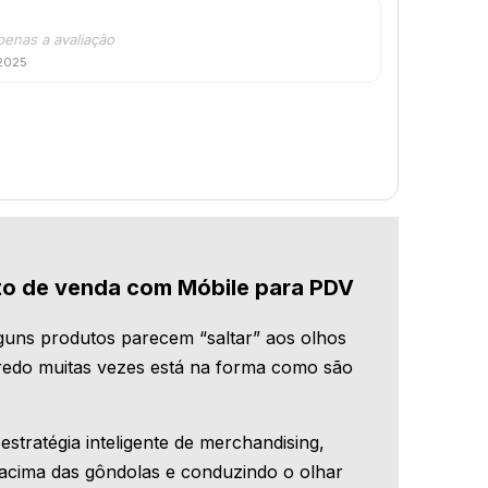
penas a avaliação
 2025
to de venda com Móbile para PDV
uns produtos parecem “saltar” aos olhos
redo muitas vezes está na forma como são
stratégia inteligente de merchandising,
acima das gôndolas e conduzindo o olhar