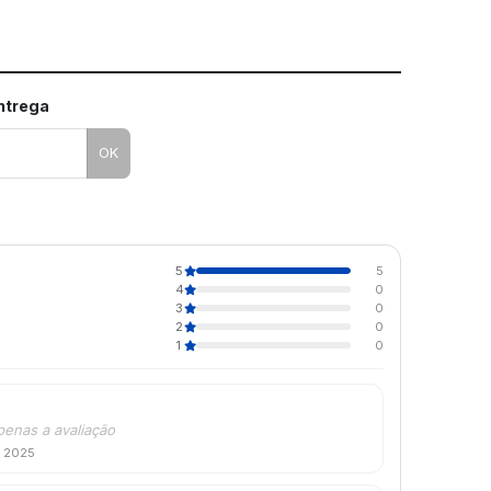
entrega
OK
5
5
4
0
3
0
2
0
1
0
penas a avaliação
e 2025