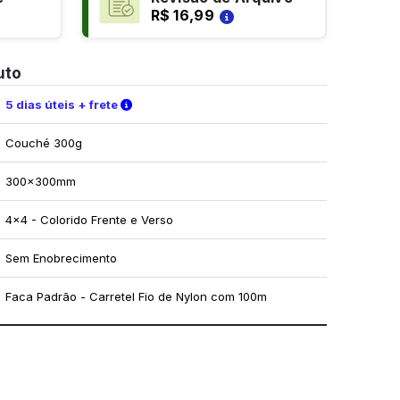
R$ 16,99
uto
Verifique as condições de entrega
5 dias úteis + frete
Couché 300g
300x300mm
4x4 - Colorido Frente e Verso
Sem Enobrecimento
Faca Padrão - Carretel Fio de Nylon com 100m
mo utilizar os nossos gabaritos