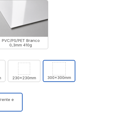
PVC/PS/PET Branco
0,3mm 410g
300x300mm
m
230x230mm
frente e