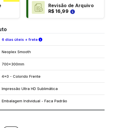
e
Revisão de Arquivo
R$ 16,99
uto
Verifique as condições de entrega
6 dias úteis + frete
Neoplex Smooth
700x300mm
4x0 - Colorido Frente
Impressão Ultra HD Sublimática
Embalagem Individual - Faca Padrão
mo utilizar os nossos gabaritos