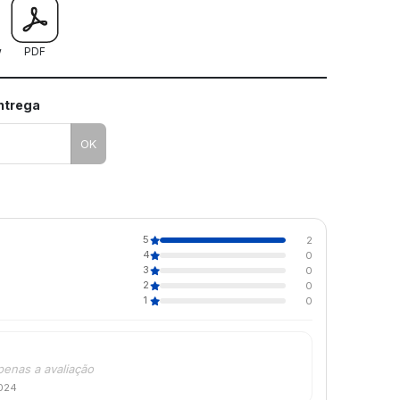
w
PDF
entrega
OK
5
2
4
0
3
0
2
0
1
0
penas a avaliação
2024