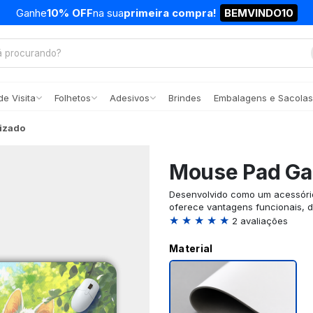
Ganhe
10% OFF
na sua
primeira compra!
BEMVINDO10
e Visita
Folhetos
Adesivos
Brindes
Embalagens e Sacolas
izado
Mouse Pad Ga
Desenvolvido como um acessóri
oferece vantagens funcionais, de
★ ★ ★ ★ ★
2 avaliações
Material