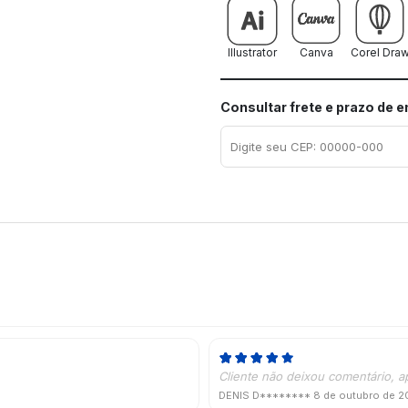
Illustrator
Canva
Corel Dra
Consultar frete e prazo de 
Cliente não deixou comentário, a
DENIS D********
8 de outubro de 