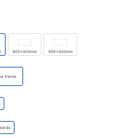
m
800x400mm
900x400mm
a frente.
a
Padrão