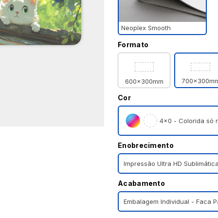
Neoplex Smooth
Formato
700x300m
600x300mm
Cor
4×0 - Colorida só n
Enobrecimento
Impressão Ultra HD Sublimátic
Acabamento
Embalagem Individual - Faca 