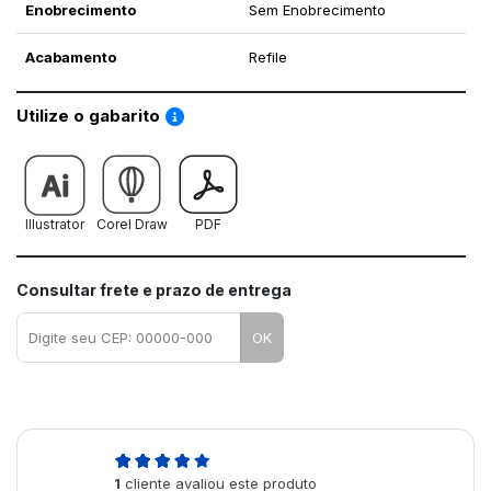
Enobrecimento
Sem Enobrecimento
Acabamento
Refile
Saiba como utilizar os nossos gabaritos
Utilize o gabarito
Illustrator
Corel Draw
PDF
Consultar frete e prazo de entrega
OK
5,0
1
cliente avaliou este produto
de 5