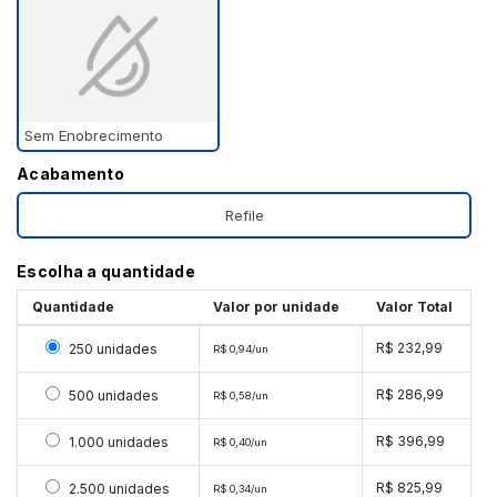
Sem Enobrecimento
Acabamento
Refile
Escolha a quantidade
Quantidade
Valor por unidade
Valor Total
Selecionar 250 unidades
R$ 232,99
250 unidades
R$ 0,94/un
Selecionar 500 unidades
R$ 286,99
500 unidades
R$ 0,58/un
Selecionar 1000 unidades
R$ 396,99
1.000 unidades
R$ 0,40/un
Selecionar 2500 unidades
R$ 825,99
2.500 unidades
R$ 0,34/un