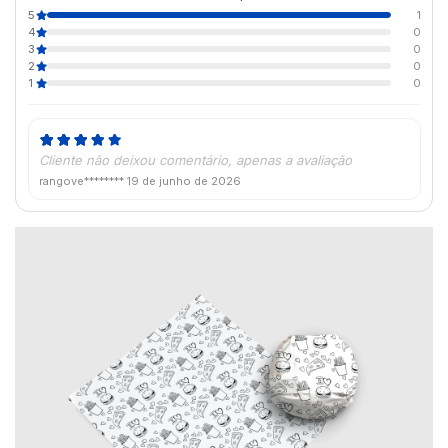
5
1
4
0
3
0
2
0
1
0
Cliente não deixou comentário, apenas a avaliação
rangove********
19 de junho de 2026