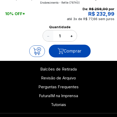
aplicados nos impressos da gráfica FuturaIM? Então,
Enobrecimento - Refile
(78740)
continue a leitura que vamos revelar para você!
De:
R$ 259,00
por
R$ 232,99
10% OFF*
até 3x de R$ 77,66 sem juros
Ver todos os posts
Quantidade
−
+
Comprar
Balcões de Retirada
Revisão de Arquivo
Perguntas Frequentes
FuturaIM na Imprensa
Tutoriais