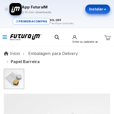
App FuturaIM
Instalar
10 mil+ downloads
5% OFF
PRIMEIRACOMPRA
*verifique condições
Entre
ou cadastre-se
Início
Início
Embalagem para Delivery
Papel Barreira