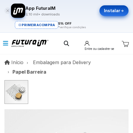
App FuturaIM
Instalar
10 mil+ downloads
5% OFF
PRIMEIRACOMPRA
*verifique condições
Entre
ou cadastre-se
Início
Início
Embalagem para Delivery
Papel Barreira