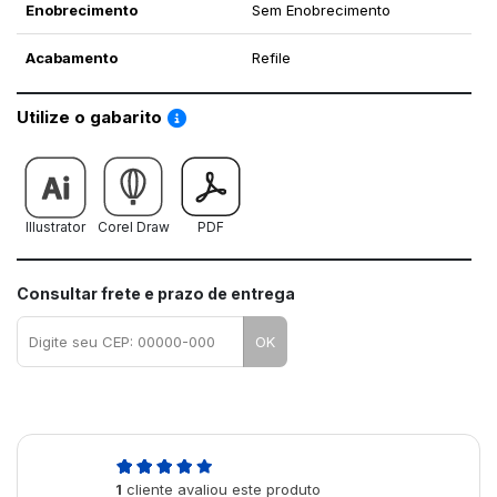
Enobrecimento
Sem Enobrecimento
Acabamento
Refile
Saiba como utilizar os nossos gabaritos
Utilize o gabarito
Illustrator
Corel Draw
PDF
Consultar frete e prazo de entrega
OK
5,0
1
cliente avaliou este produto
de 5