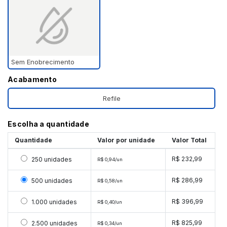
Sem Enobrecimento
Acabamento
Refile
Escolha a quantidade
Quantidade
Valor por unidade
Valor Total
Selecionar 250 unidades
R$ 232,99
250 unidades
R$ 0,94/un
Selecionar 500 unidades
R$ 286,99
500 unidades
R$ 0,58/un
Selecionar 1000 unidades
R$ 396,99
1.000 unidades
R$ 0,40/un
Selecionar 2500 unidades
R$ 825,99
2.500 unidades
R$ 0,34/un