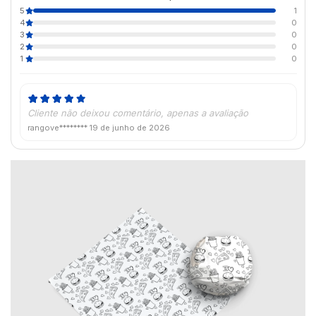
5
1
4
0
3
0
2
0
1
0
Cliente não deixou comentário, apenas a avaliação
rangove********
19 de junho de 2026