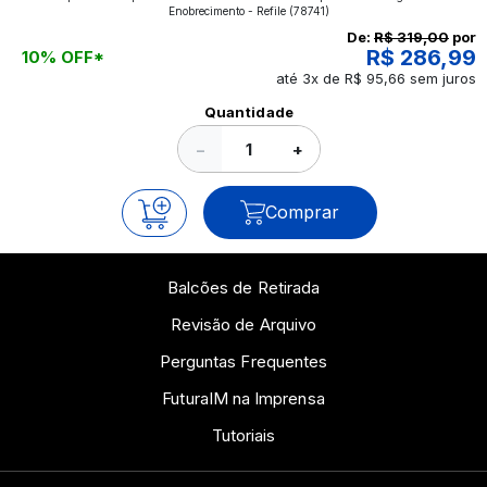
aplicados nos impressos da gráfica FuturaIM? Então,
Enobrecimento - Refile
(78741)
continue a leitura que vamos revelar para você!
De:
R$ 319,00
por
R$ 286,99
10% OFF*
até 3x de R$ 95,66 sem juros
Ver todos os posts
Quantidade
−
+
Comprar
Balcões de Retirada
Revisão de Arquivo
Perguntas Frequentes
FuturaIM na Imprensa
Tutoriais