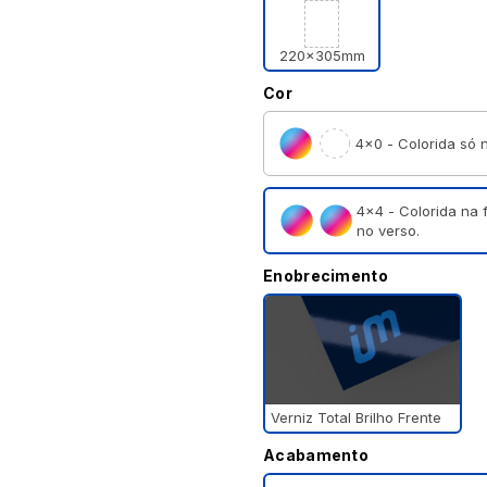
220x305mm
Cor
4×0 - Colorida só n
4×4 - Colorida na 
no verso.
Enobrecimento
Verniz Total Brilho Frente
Acabamento