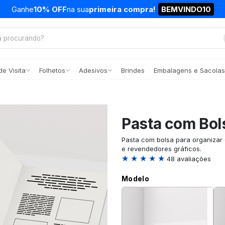
Ganhe
10% OFF
na sua
primeira compra!
BEMVINDO10
e Visita
Folhetos
Adesivos
Brindes
Embalagens e Sacolas
Pasta com Bol
Pasta com bolsa para organizar 
e revendedores gráficos.
★ ★ ★ ★ ★
48 avaliações
Modelo