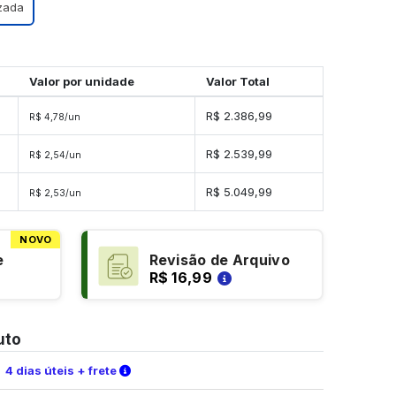
izada
Valor por unidade
Valor Total
s
R$ 2.386,99
R$ 4,78/un
es
R$ 2.539,99
R$ 2,54/un
es
R$ 5.049,99
R$ 2,53/un
NOVO
e
Revisão de Arquivo
R$ 16,99
uto
Verifique as condições de entrega
4 dias úteis + frete