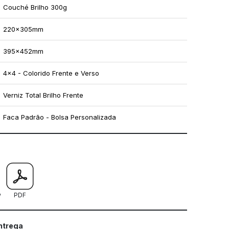
Couché Brilho 300g
220x305mm
395x452mm
4x4 - Colorido Frente e Verso
Verniz Total Brilho Frente
Faca Padrão - Bolsa Personalizada
mo utilizar os nossos gabaritos
w
PDF
entrega