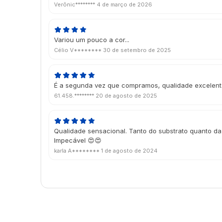
Verônic********
4 de março de 2026
Variou um pouco a cor...
Célio V********
30 de setembro de 2025
É a segunda vez que compramos, qualidade excelen
61.458.********
20 de agosto de 2025
Qualidade sensacional. Tanto do substrato quanto d
Impecável 😍😍
karla A********
1 de agosto de 2024