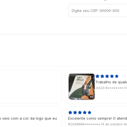
Trabalho de qual
JULIO B********
1
+1
o veio com a cor da logo que eu
Excelente como sempre! O atendi
ROSAMAR********
14 de outubro d