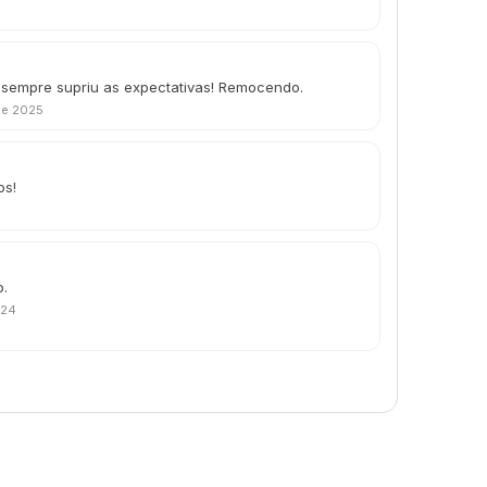
 sempre supriu as expectativas! Remocendo.
de 2025
os!
o.
024