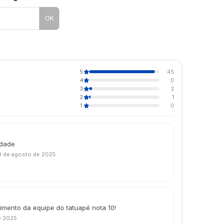
OK
5
45
4
0
3
2
2
1
1
0
idade
4 de agosto de 2025
mento da equipe do tatuapé nota 10!
e 2025