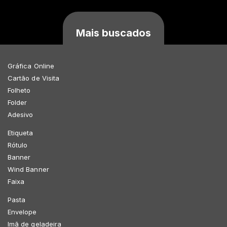
Mais buscados
Gráfica Online
Cartão de Visita
Folheto
Folder
Adesivo
Etiqueta
Rótulo
Banner
Wind Banner
Faixa
Pasta
Envelope
Imã de geladeira