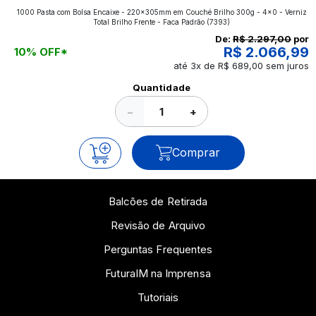
1000 Pasta com Bolsa Encaixe - 220x305mm em Couché Brilho 300g - 4x0 - Verniz
aplicados nos impressos da gráfica FuturaIM? Então,
Total Brilho Frente - Faca Padrão
(7393)
continue a leitura que vamos revelar para você!
De:
R$ 2.297,00
por
R$ 2.066,99
10% OFF*
até 3x de R$ 689,00 sem juros
Ver todos os posts
Quantidade
−
+
Comprar
Balcões de Retirada
Revisão de Arquivo
Perguntas Frequentes
FuturaIM na Imprensa
Tutoriais