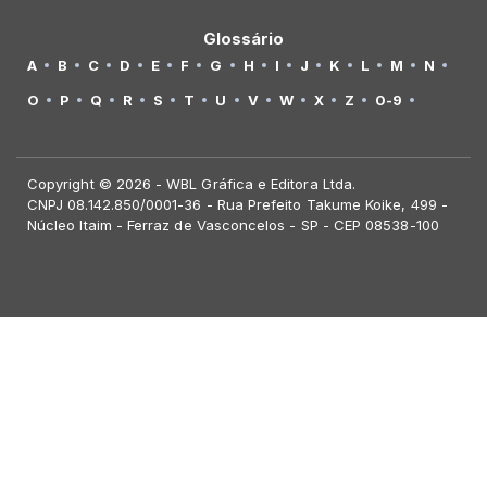
Glossário
A
B
C
D
E
F
G
H
I
J
K
L
M
N
O
P
Q
R
S
T
U
V
W
X
Z
0-9
Copyright © 2026 - WBL Gráfica e Editora Ltda.
CNPJ 08.142.850/0001-36 - Rua Prefeito Takume Koike, 499 -
Núcleo Itaim - Ferraz de Vasconcelos - SP - CEP 08538-100