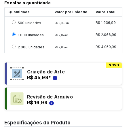
Escolha a quantidade
Quantidade
Valor por unidade
Valor Total
Selecionar 500 unidades
R$ 1.936,99
500 unidades
R$ 3,88/un
Selecionar 1000 unidades
R$ 2.066,99
1.000 unidades
R$ 2,07/un
Selecionar 2000 unidades
R$ 4.050,99
2.000 unidades
R$ 2,03/un
NOVO
Criação de Arte
R$ 45,99
*
Revisão de Arquivo
R$ 16,99
Especificações do Produto