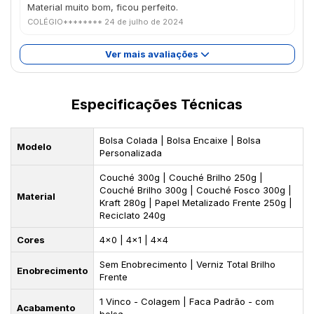
Material muito bom, ficou perfeito.
COLÉGIO********
24 de julho de 2024
Ver mais avaliações
Especificações Técnicas
Bolsa Colada | Bolsa Encaixe | Bolsa
Modelo
Personalizada
Couché 300g | Couché Brilho 250g |
Couché Brilho 300g | Couché Fosco 300g |
Material
Kraft 280g | Papel Metalizado Frente 250g |
Reciclato 240g
Cores
4x0 | 4x1 | 4x4
Sem Enobrecimento | Verniz Total Brilho
Enobrecimento
Frente
1 Vinco - Colagem | Faca Padrão - com
Acabamento