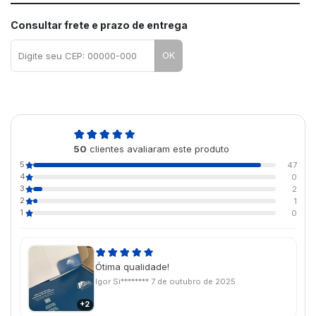
Consultar frete e prazo de entrega
OK
4,9
50
clientes avaliaram este produto
de 5
5
47
4
0
3
2
2
1
1
0
Ótima qualidade!
Igor Si********
7 de outubro de 2025
+2