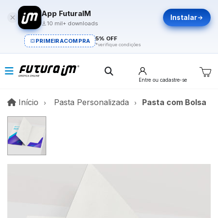
App FuturaIM
Instalar
10 mil+ downloads
5% OFF
PRIMEIRACOMPRA
*verifique condições
Entre
ou cadastre-se
Início
Início
Pasta Personalizada
Pasta com Bolsa