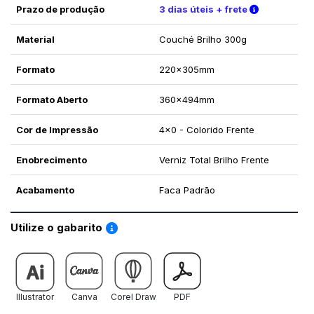
Verifique a
Prazo de produção
3 dias úteis + frete
Material
Couché Brilho 300g
Formato
220x305mm
Formato Aberto
360x494mm
Cor de Impressão
4x0 - Colorido Frente
Enobrecimento
Verniz Total Brilho Frente
Acabamento
Faca Padrão
Saiba como utilizar os nossos gabaritos
Utilize o gabarito
Illustrator
Canva
Corel Draw
PDF