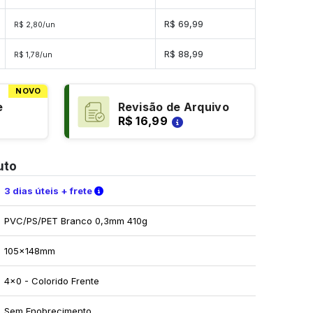
R$ 69,99
R$ 2,80/un
R$ 88,99
R$ 1,78/un
NOVO
e
Revisão de Arquivo
R$ 16,99
uto
Verifique as condições de entrega
3 dias úteis + frete
PVC/PS/PET Branco 0,3mm 410g
105x148mm
4x0 - Colorido Frente
Sem Enobrecimento