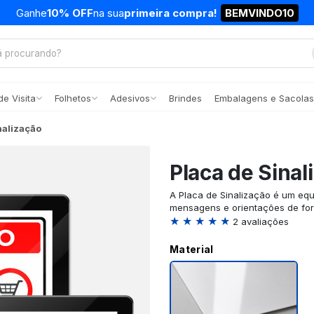
Ganhe
10% OFF
na sua
primeira compra!
BEMVINDO10
e Visita
Folhetos
Adesivos
Brindes
Embalagens e Sacolas
nalização
Placa de Sinal
A Placa de Sinalização é um equ
mensagens e orientações de form
★ ★ ★ ★ ★
2 avaliações
Material