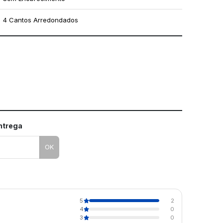
4 Cantos Arredondados
mo utilizar os nossos gabaritos
entrega
OK
5
2
4
0
3
0