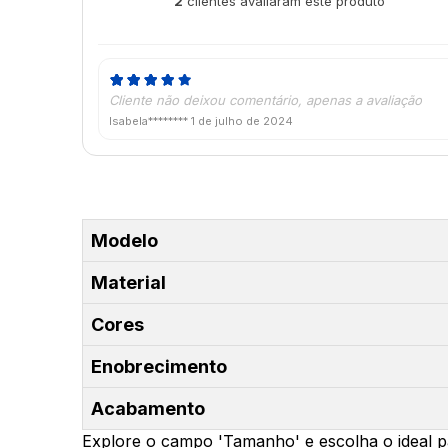
2
clientes avaliaram este produto
de 5
Cliente não deixou comentário, apenas a avaliação
Isabela********
1 de julho de 2024
Modelo
Material
Cores
Enobrecimento
Acabamento
Explore o campo 'Tamanho' e escolha o ideal p