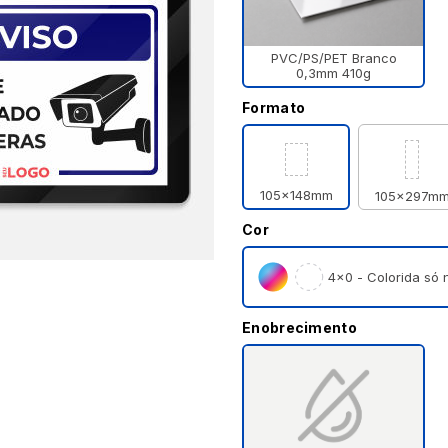
PVC/PS/PET Branco
0,3mm 410g
Formato
105x148mm
105x297m
Cor
4×0 - Colorida só n
Enobrecimento