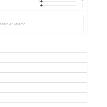
2
0
1
0
penas a avaliação