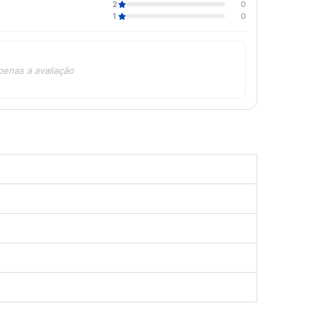
2
0
1
0
penas a avaliação