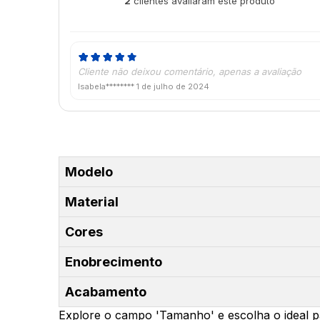
2
clientes avaliaram este produto
de 5
Cliente não deixou comentário, apenas a avaliação
Isabela********
1 de julho de 2024
Modelo
Material
Cores
Enobrecimento
Acabamento
Explore o campo 'Tamanho' e escolha o ideal p