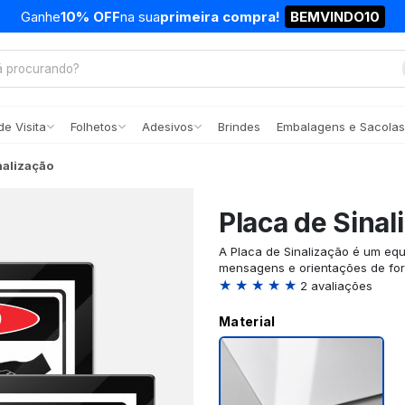
Ganhe
10% OFF
na sua
primeira compra!
BEMVINDO10
e Visita
Folhetos
Adesivos
Brindes
Embalagens e Sacolas
nalização
Placa de Sinal
A Placa de Sinalização é um equ
mensagens e orientações de form
★ ★ ★ ★ ★
2 avaliações
Material