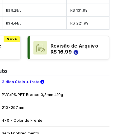
R$ 131,99
R$ 5,28/un
R$ 221,99
R$ 4,44/un
NOVO
e
Revisão de Arquivo
R$ 16,99
uto
Verifique as condições de entrega
3 dias úteis + frete
PVC/PS/PET Branco 0,3mm 410g
210x297mm
4x0 - Colorido Frente
Sem Enobrecimento