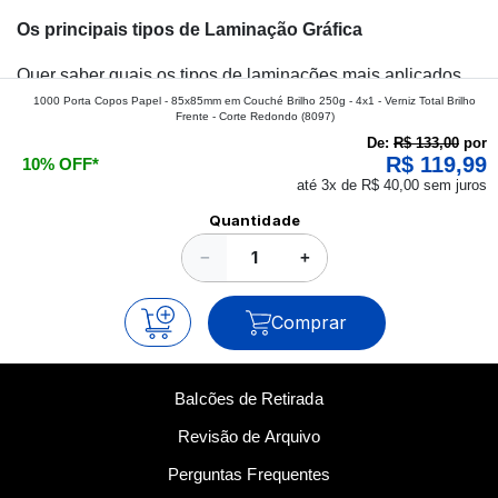
Os principais tipos de Laminação Gráfica
Quer saber quais os tipos de laminações mais aplicados
1000 Porta Copos Papel - 85x85mm em Couché Brilho 250g - 4x1 - Verniz Total Brilho
nos impressos da gráfica FuturaIM? Então, continue a
Frente - Corte Redondo
(8097)
leitura que vamos revelar para você!
De:
R$ 133,00
por
R$ 119,99
10% OFF*
até 3x de R$ 40,00 sem juros
Ver todos os posts
Quantidade
−
+
Comprar
Balcões de Retirada
Revisão de Arquivo
Perguntas Frequentes