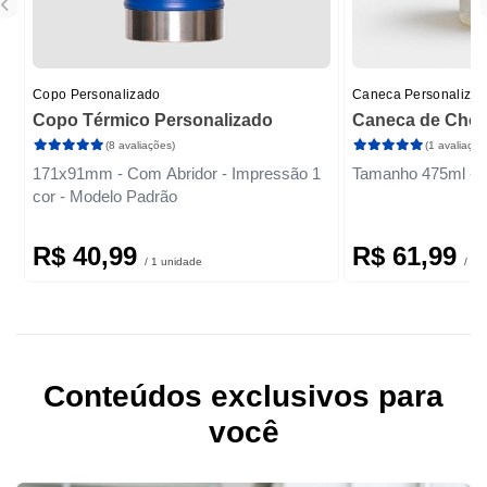
Copo Personalizado
Caneca Personaliza
Copo Térmico Personalizado
Caneca de Chop
(8 avaliações)
(1 avaliação
171x91mm - Com Abridor - Impressão 1
Tamanho 475ml - C
cor - Modelo Padrão
R$ 40,99
R$ 61,99
/ 1 unidade
/ 1 
Conteúdos exclusivos para
você