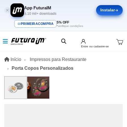
App FuturaIM
Instalar
10 mil+ downloads
5% OFF
PRIMEIRACOMPRA
*verifique condições
Entre
ou cadastre-se
Início
Início
Impressos para Restaurante
Porta Copos Personalizados