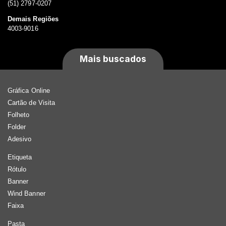
(51) 2797-0207
Demais Regiões
4003-9016
Mais buscados
Gráfica Online
Cartão de Visita
Folheto
Folder
Adesivo
Etiqueta
Rótulo
Banner
Wind Banner
Faixa
Pasta