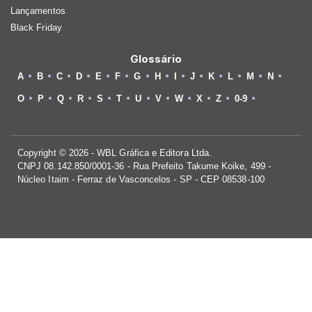
Lançamentos
Black Friday
Glossário
A
B
C
D
E
F
G
H
I
J
K
L
M
N
O
P
Q
R
S
T
U
V
W
X
Z
0-9
Copyright © 2026 - WBL Gráfica e Editora Ltda.
CNPJ 08.142.850/0001-36 - Rua Prefeito Takume Koike, 499 -
Núcleo Itaim - Ferraz de Vasconcelos - SP - CEP 08538-100