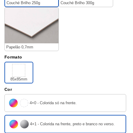
Couché Brilho 250g
Couché Brilho 300g
Papelão 0,7mm
Formato
85x85mm
Cor
4×0 - Colorida só na frente.
4×1 - Colorida na frente, preto e branco no verso.