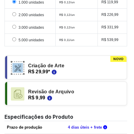
Selecionar 1000 unidades
R$ 119,99
1.000 unidades
R$ 0,12/un
Selecionar 2000 unidades
R$ 226,99
2.000 unidades
R$ 0,12/un
Selecionar 3000 unidades
R$ 331,99
3.000 unidades
R$ 0,12/un
Selecionar 5000 unidades
R$ 539,99
5.000 unidades
R$ 0,11/un
NOVO
Criação de Arte
R$ 29,99
*
Revisão de Arquivo
R$ 9,99
Especificações do Produto
Verifique as c
Prazo de produção
4 dias úteis + frete