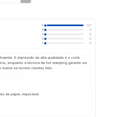
5
127
4
0
3
0
2
0
1
0
aente. A impressão de alta qualidade e o corte
cio, enquanto a técnica de hot stamping garante um
muitos se tornem clientes fiéis.
des de papel, impecável.