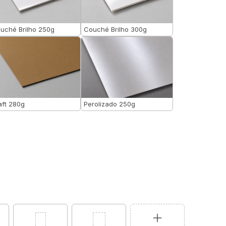
uché Brilho 250g
Couché Brilho 300g
aft 280g
Perolizado 250g