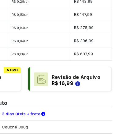
s
R$ 143,99
R$ 0,29/un
es
R$ 147,99
R$ 0,15/un
es
R$ 275,99
R$ 0,14/un
es
R$ 396,99
R$ 0,14/un
es
R$ 637,99
R$ 0,13/un
NOVO
e
Revisão de Arquivo
R$ 16,99
uto
Verifique as condições de entrega
3 dias úteis + frete
Couché 300g