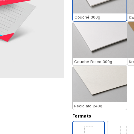
Couché 300g
Co
Couché Fosco 300g
Kr
Reciclato 240g
Formato