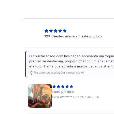
5,0
127
clientes avaliaram este produto
de 5
O couché fosco com laminação apresenta um toque de
preciso se destacam, proporcionando um acabamento
efeito brilhante que agrada a muitos usuários. A en
Resumo das avaliações criado por IA
ficou perfeito!
Camilla********
4 de maio de 2025