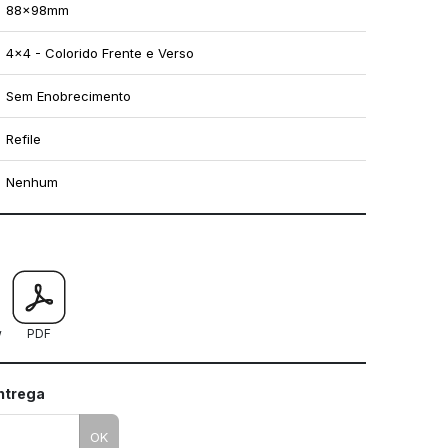
88x98mm
4x4 - Colorido Frente e Verso
Sem Enobrecimento
Refile
Nenhum
mo utilizar os nossos gabaritos
w
PDF
entrega
OK