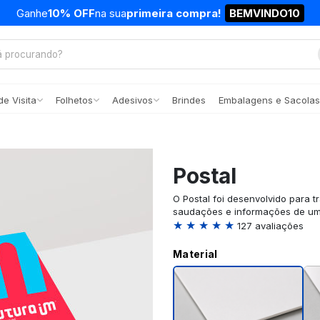
Ganhe
10% OFF
na sua
primeira compra!
BEMVINDO10
e Visita
Folhetos
Adesivos
Brindes
Embalagens e Sacolas
Postal
O Postal foi desenvolvido para t
saudações e informações de uma
★ ★ ★ ★ ★
127 avaliações
Material