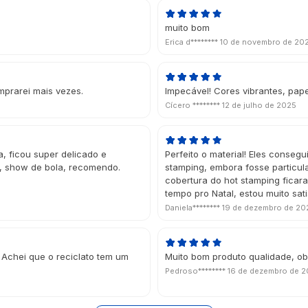
muito bom
Erica d********
10 de novembro de 20
mprarei mais vezes.
Impecável! Cores vibrantes, pape
Cícero ********
12 de julho de 2025
, ficou super delicado e
Perfeito o material! Eles conse
, show de bola, recomendo.
stamping, embora fosse particul
cobertura do hot stamping fica
tempo pro Natal, estou muito sat
Daniela********
19 de dezembro de 20
 Achei que o reciclato tem um
Muito bom produto qualidade, ob
Pedroso********
16 de dezembro de 