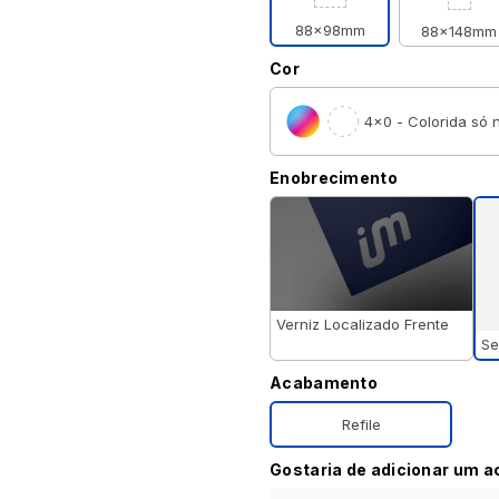
88x98mm
88x148mm
Cor
4×0 - Colorida só n
Enobrecimento
Verniz Localizado Frente
Se
Acabamento
Refile
Gostaria de adicionar um 