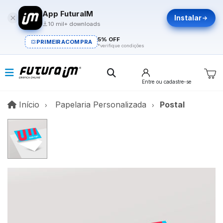
App FuturaIM
Instalar
10 mil+ downloads
5% OFF
PRIMEIRACOMPRA
*verifique condições
Entre
ou cadastre-se
Início
Início
Papelaria Personalizada
Postal