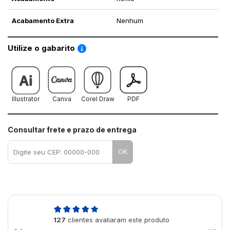
Acabamento Extra
Nenhum
Saiba como utilizar os nossos gabaritos
Utilize o gabarito
Illustrator
Canva
Corel Draw
PDF
Consultar frete e prazo de entrega
OK
5,0
127
clientes avaliaram este produto
de 5