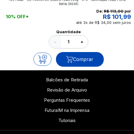
aplicados nos impressos da gráfica FuturaIM? Então,
Refile
(8638)
continue a leitura que vamos revelar para você!
De:
R$ 113,00
por
R$ 101,99
10% OFF*
até 3x de R$ 34,00 sem juros
Ver todos os posts
Quantidade
−
+
Comprar
Balcões de Retirada
Revisão de Arquivo
Perguntas Frequentes
FuturaIM na Imprensa
Tutoriais