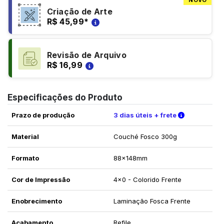
NOVO
Criação de Arte
R$ 45,99
*
Revisão de Arquivo
R$ 16,99
Especificações do Produto
Verifique a
Prazo de produção
3 dias úteis + frete
Material
Couché Fosco 300g
Formato
88x148mm
Cor de Impressão
4x0 - Colorido Frente
Enobrecimento
Laminação Fosca Frente
Acabamento
Refile