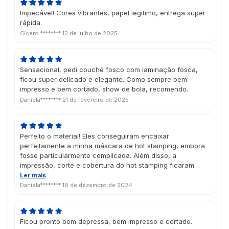
Impecável! Cores vibrantes, papel legitimo, entrega super
rápida.
Cícero ********
12 de julho de 2025
Sensacional, pedi couché fosco com laminação fosca,
ficou super delicado e elegante. Como sempre bem
impresso e bem cortado, show de bola, recomendo.
Daniela********
21 de fevereiro de 2025
Perfeito o material! Eles conseguiram encaixar
perfeitamente a minha máscara de hot stamping, embora
fosse particularmente complicada. Além disso, a
impressão, corte e cobertura do hot stamping ficaram
muito bons. Chegou antes do esperado, bem em tempo
Ler mais
pro Natal, estou muito satisfeita com o trabalho da Futura
Daniela********
19 de dezembro de 2024
atualmente.
Ficou pronto bem depressa, bem impresso e cortado.