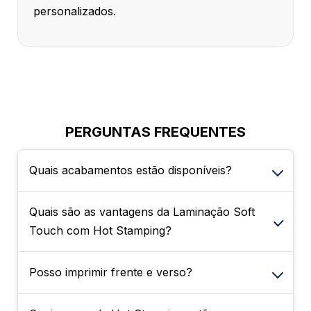
personalizados.
PERGUNTAS FREQUENTES
Quais acabamentos estão disponíveis?
Quais são as vantagens da Laminação Soft
É possível escolher entre Sem
Touch com Hot Stamping?
Enobrecimento, Verniz Localizado na frente e
Laminação Soft Touch com Hot Stamping.
Esses acabamentos agregam sofisticação e
Posso imprimir frente e verso?
Essa combinação oferece um toque
ajudam a destacar elementos importantes da
aveludado, maior proteção ao material e
arte.
detalhes metalizados em destaque, resultando