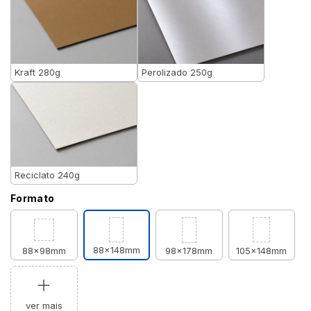
Kraft 280g
Perolizado 250g
Reciclato 240g
Formato
88x148mm
88x98mm
98x178mm
105x148mm
ver mais