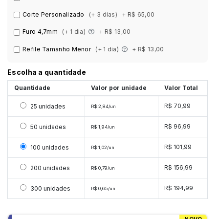
Corte Personalizado
(+ 3 dias)
+ R$ 65,00
Furo 4,7mm
(+ 1 dia)
+ R$ 13,00
Refile Tamanho Menor
(+ 1 dia)
+ R$ 13,00
Escolha a quantidade
Quantidade
Valor por unidade
Valor Total
Selecionar 25 unidades
R$ 70,99
25 unidades
R$ 2,84/un
Selecionar 50 unidades
R$ 96,99
50 unidades
R$ 1,94/un
Selecionar 100 unidades
R$ 101,99
100 unidades
R$ 1,02/un
Selecionar 200 unidades
R$ 156,99
200 unidades
R$ 0,79/un
Selecionar 300 unidades
R$ 194,99
300 unidades
R$ 0,65/un