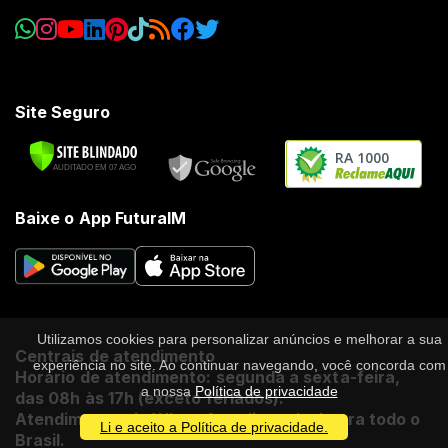
Site Seguro
RA 1000
Baixe o App FuturaIM
Utilizamos cookies para personalizar anúncios e melhorar a sua
Centrais de atendimento
experiência no site. Ao continuar navegando, você concorda com
Horário de atendimento: segunda a sexta-feira,
a nossa
Política de privacidade
das 08h às 17h (exceto feriados).
Atendimento via WhatsApp disponível para todo o
Li e aceito a Política de privacidade.
Brasil.