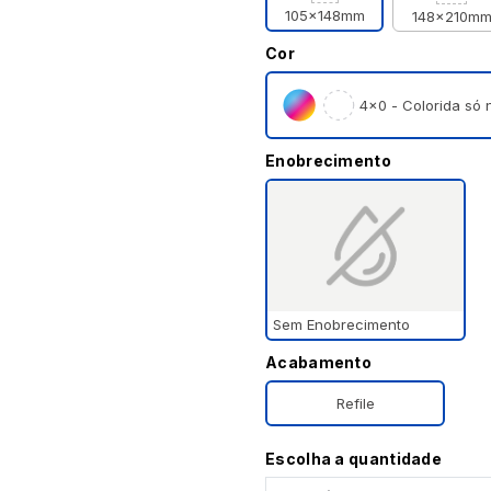
105x148mm
148x210m
Cor
4×0 - Colorida só n
Enobrecimento
Sem Enobrecimento
Acabamento
Refile
Escolha a quantidade