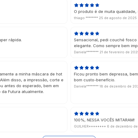
O produto é de muita qualidade,
thiago ********
25 de agosto de 2025
uper rápida.
Sensacional, pedi couché fosco 
elegante. Como sempre bem imp
Daniela********
21 de fevereiro de 202
itamente a minha máscara de hot
Ficou pronto bem depressa, bem 
Além disso, a impressão, corte e
bom custo-benefício.
gou antes do esperado, bem em
Daniela********
18 de dezembro de 20
o da Futura atualmente.
100%, NESSA VOCÊS MITARAM!
GUILHER********
6 de dezembro d