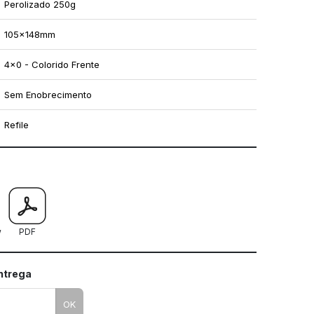
Perolizado 250g
105x148mm
4x0 - Colorido Frente
Sem Enobrecimento
Refile
mo utilizar os nossos gabaritos
w
PDF
entrega
OK