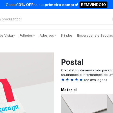
Ganhe
10% OFF
na sua
primeira compra!
BEMVINDO10
e Visita
Folhetos
Adesivos
Brindes
Embalagens e Sacolas
Postal
O Postal foi desenvolvido para t
saudações e informações de uma
★ ★ ★ ★ ★
122 avaliações
Material