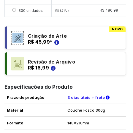
Selecionar 300 unidades
R$ 480,99
300 unidades
R$ 1,61/un
NOVO
Criação de Arte
R$ 45,99
*
Revisão de Arquivo
R$ 16,99
Especificações do Produto
Verifique a
Prazo de produção
3 dias úteis + frete
Material
Couché Fosco 300g
Formato
148x210mm