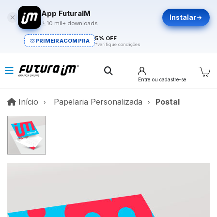
App FuturaIM
Instalar
10 mil+ downloads
5% OFF
PRIMEIRACOMPRA
*verifique condições
Entre
ou cadastre-se
Início
Início
Papelaria Personalizada
Postal