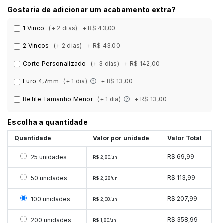
Gostaria de adicionar um acabamento extra?
1 Vinco
(+ 2 dias)
+ R$ 43,00
2 Vincos
(+ 2 dias)
+ R$ 43,00
Corte Personalizado
(+ 3 dias)
+ R$ 142,00
Furo 4,7mm
(+ 1 dia)
+ R$ 13,00
Refile Tamanho Menor
(+ 1 dia)
+ R$ 13,00
Escolha a quantidade
Quantidade
Valor por unidade
Valor Total
Selecionar 25 unidades
R$ 69,99
25 unidades
R$ 2,80/un
Selecionar 50 unidades
R$ 113,99
50 unidades
R$ 2,28/un
Selecionar 100 unidades
R$ 207,99
100 unidades
R$ 2,08/un
Selecionar 200 unidades
R$ 358,99
200 unidades
R$ 1,80/un