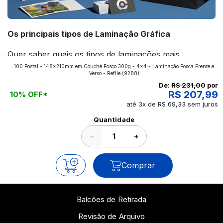
Os principais tipos de Laminação Gráfica
Quer saber quais os tipos de laminações mais
100 Postal - 148x210mm em Couché Fosco 300g - 4x4 - Laminação Fosca Frente e
aplicados nos impressos da gráfica FuturaIM? Então,
Verso - Refile
(9288)
continue a leitura que vamos revelar para você!
De:
R$ 231,00
por
R$ 207,99
10% OFF*
até 3x de R$ 69,33 sem juros
Ver todos os posts
Quantidade
−
+
Comprar
Balcões de Retirada
Revisão de Arquivo