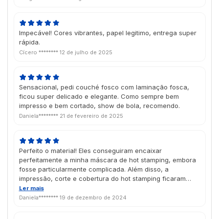
Impecável! Cores vibrantes, papel legitimo, entrega super
rápida.
Cícero ********
12 de julho de 2025
Sensacional, pedi couché fosco com laminação fosca,
ficou super delicado e elegante. Como sempre bem
impresso e bem cortado, show de bola, recomendo.
Daniela********
21 de fevereiro de 2025
Perfeito o material! Eles conseguiram encaixar
perfeitamente a minha máscara de hot stamping, embora
fosse particularmente complicada. Além disso, a
impressão, corte e cobertura do hot stamping ficaram
muito bons. Chegou antes do esperado, bem em tempo
Ler mais
pro Natal, estou muito satisfeita com o trabalho da Futura
Daniela********
19 de dezembro de 2024
atualmente.