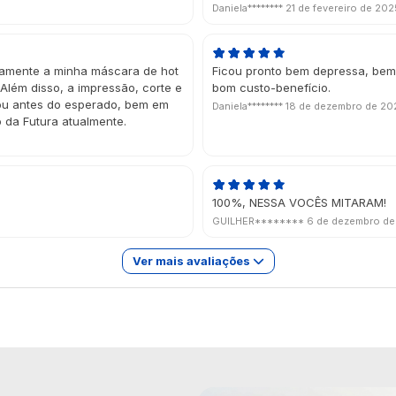
Daniela********
21 de fevereiro de 202
itamente a minha máscara de hot
Ficou pronto bem depressa, bem 
Além disso, a impressão, corte e
bom custo-benefício.
gou antes do esperado, bem em
Daniela********
18 de dezembro de 20
o da Futura atualmente.
100%, NESSA VOCÊS MITARAM!
GUILHER********
6 de dezembro d
Ver mais avaliações