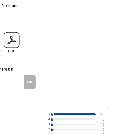
Nenhum
mo utilizar os nossos gabaritos
w
PDF
entrega
OK
5
120
4
0
3
0
2
0