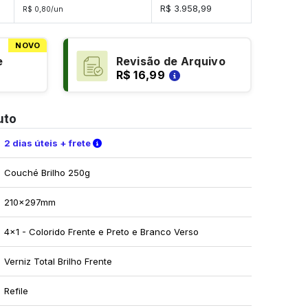
es
R$ 3.958,99
R$ 0,80/un
NOVO
e
Revisão de Arquivo
R$ 16,99
uto
Verifique as condições de entrega
2 dias úteis + frete
Couché Brilho 250g
210x297mm
4x1 - Colorido Frente e Preto e Branco Verso
Verniz Total Brilho Frente
Refile