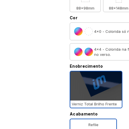
88x98mm
88x148mm
Cor
4×0 - Colorida só n
4×4 - Colorida na 
no verso.
Enobrecimento
Verniz Total Brilho Frente
Acabamento
Refile