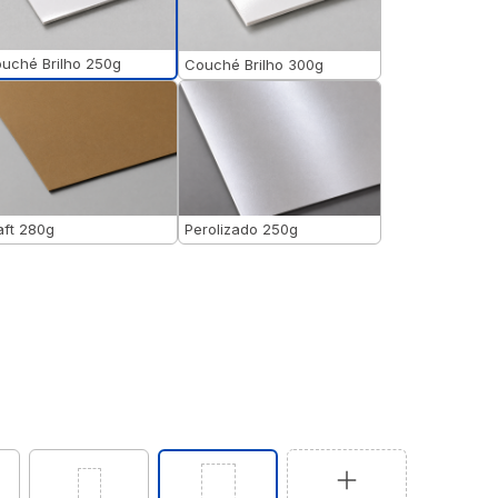
uché Brilho 250g
Couché Brilho 300g
aft 280g
Perolizado 250g