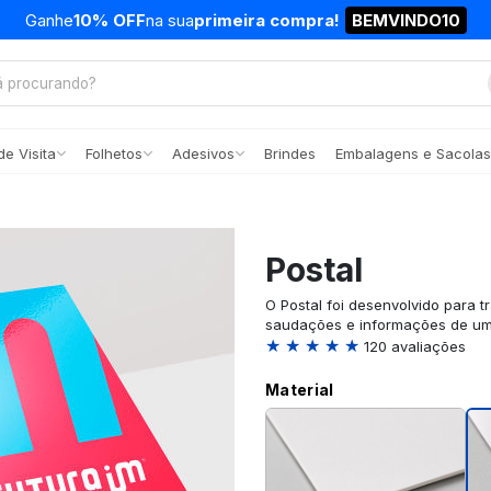
Ganhe
10% OFF
na sua
primeira compra!
BEMVINDO10
e Visita
Folhetos
Adesivos
Brindes
Embalagens e Sacolas
Postal
O Postal foi desenvolvido para t
saudações e informações de uma
★ ★ ★ ★ ★
120 avaliações
Material