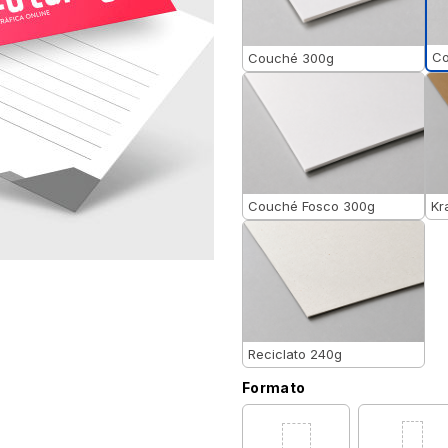
Co
Couché 300g
Couché Fosco 300g
Kr
Reciclato 240g
Formato