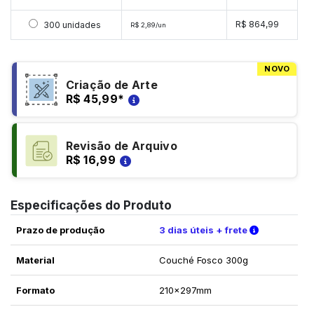
Selecionar 300 unidades
R$ 864,99
300 unidades
R$ 2,89/un
NOVO
Criação de Arte
R$ 45,99
*
Revisão de Arquivo
R$ 16,99
Especificações do Produto
Verifique a
Prazo de produção
3 dias úteis + frete
Material
Couché Fosco 300g
Formato
210x297mm