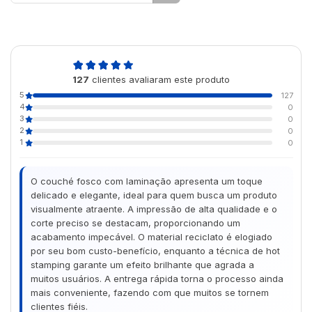
5,0
127
clientes avaliaram este produto
de 5
5
127
4
0
3
0
2
0
1
0
O couché fosco com laminação apresenta um toque
delicado e elegante, ideal para quem busca um produto
visualmente atraente. A impressão de alta qualidade e o
corte preciso se destacam, proporcionando um
acabamento impecável. O material reciclato é elogiado
por seu bom custo-benefício, enquanto a técnica de hot
stamping garante um efeito brilhante que agrada a
muitos usuários. A entrega rápida torna o processo ainda
mais conveniente, fazendo com que muitos se tornem
clientes fiéis.