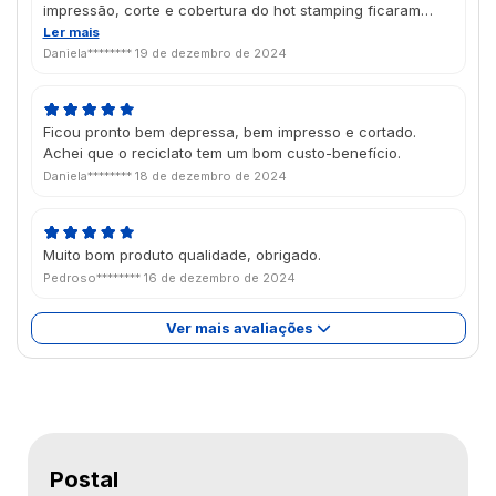
impressão, corte e cobertura do hot stamping ficaram
muito bons. Chegou antes do esperado, bem em tempo
Ler mais
pro Natal, estou muito satisfeita com o trabalho da Futura
Daniela********
19 de dezembro de 2024
atualmente.
Ficou pronto bem depressa, bem impresso e cortado.
Achei que o reciclato tem um bom custo-benefício.
Daniela********
18 de dezembro de 2024
Muito bom produto qualidade, obrigado.
Pedroso********
16 de dezembro de 2024
Ver mais avaliações
Postal