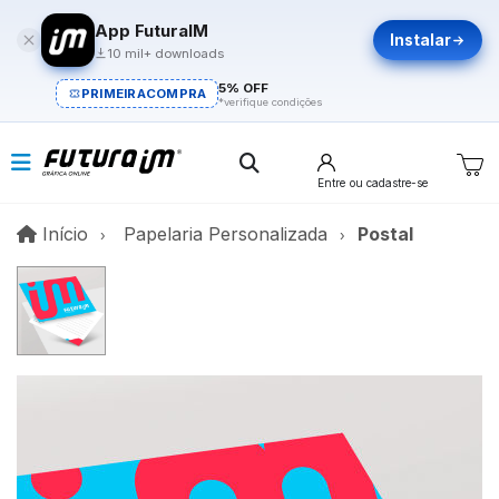
App FuturaIM
Instalar
10 mil+ downloads
5% OFF
PRIMEIRACOMPRA
*verifique condições
Entre
ou cadastre-se
Início
Início
Papelaria Personalizada
Postal