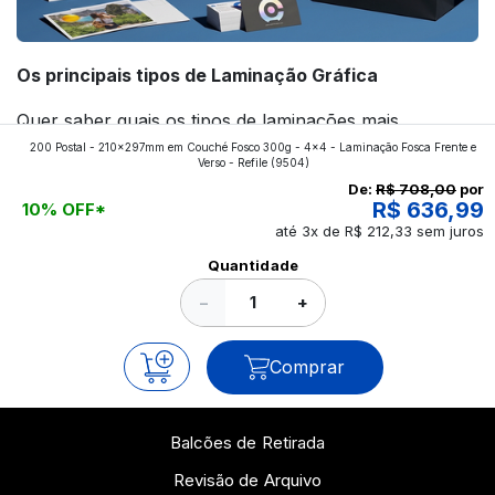
Os principais tipos de Laminação Gráfica
Quer saber quais os tipos de laminações mais
200 Postal - 210x297mm em Couché Fosco 300g - 4x4 - Laminação Fosca Frente e
aplicados nos impressos da gráfica FuturaIM? Então,
Verso - Refile
(9504)
continue a leitura que vamos revelar para você!
De:
R$ 708,00
por
R$ 636,99
10% OFF*
até 3x de R$ 212,33 sem juros
Ver todos os posts
Quantidade
−
+
Comprar
Balcões de Retirada
Revisão de Arquivo