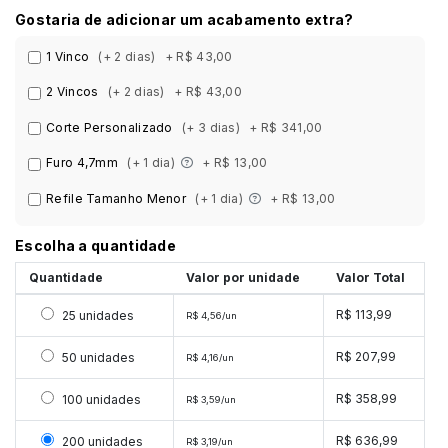
Gostaria de adicionar um acabamento extra?
1 Vinco
(+ 2 dias)
+ R$ 43,00
2 Vincos
(+ 2 dias)
+ R$ 43,00
Corte Personalizado
(+ 3 dias)
+ R$ 341,00
Furo 4,7mm
(+ 1 dia)
+ R$ 13,00
Refile Tamanho Menor
(+ 1 dia)
+ R$ 13,00
Escolha a quantidade
Quantidade
Valor por unidade
Valor Total
Selecionar 25 unidades
R$ 113,99
25 unidades
R$ 4,56/un
Selecionar 50 unidades
R$ 207,99
50 unidades
R$ 4,16/un
Selecionar 100 unidades
R$ 358,99
100 unidades
R$ 3,59/un
Selecionar 200 unidades
R$ 636,99
200 unidades
R$ 3,19/un