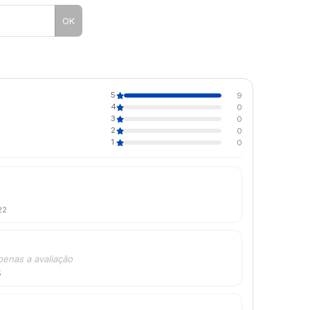
OK
5
9
4
0
3
0
2
0
1
0
22
penas a avaliação
5