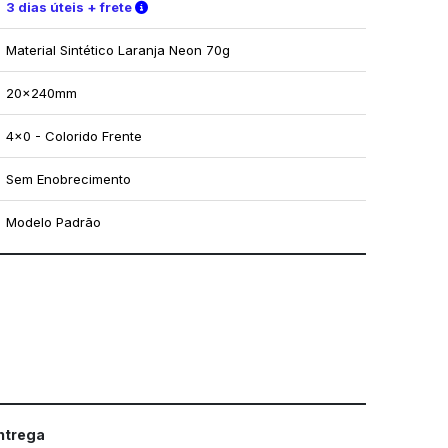
Verifique as condições de entrega
3 dias úteis + frete
Material Sintético Laranja Neon 70g
20x240mm
4x0 - Colorido Frente
Sem Enobrecimento
Modelo Padrão
mo utilizar os nossos gabaritos
entrega