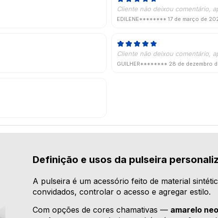
Cliente não deixou comentário, a
EDILENE********
17 de março de 20
Cliente não deixou comentário, a
GUILHER********
28 de dezembro 
Definição e usos da pulseira personali
A pulseira é um acessório feito de material sintéti
convidados, controlar o acesso e agregar estilo.
Com opções de cores chamativas —
amarelo neo