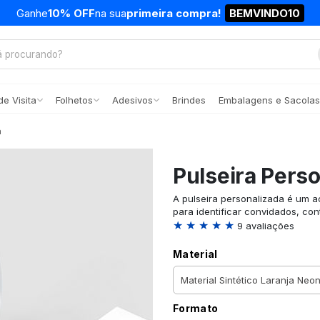
Ganhe
10% OFF
na sua
primeira compra!
BEMVINDO10
e Visita
Folhetos
Adesivos
Brindes
Embalagens e Sacolas
a
Pulseira Pers
A pulseira personalizada é um ac
para identificar convidados, con
★ ★ ★ ★ ★
9 avaliações
Material
Formato