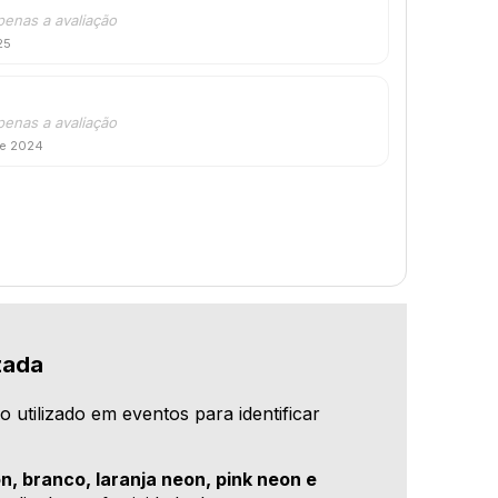
penas a avaliação
25
penas a avaliação
de 2024
zada
co utilizado em eventos para identificar
n, branco, laranja neon, pink neon e