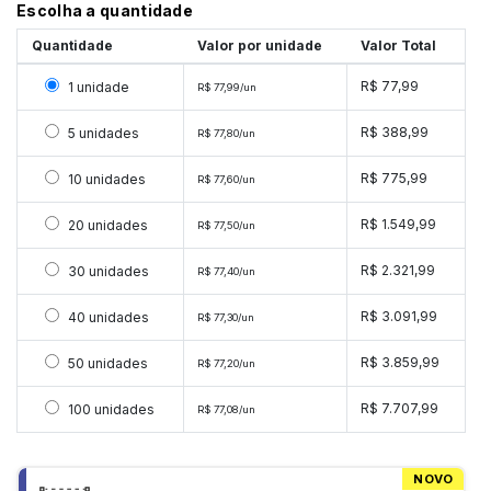
Escolha a quantidade
Quantidade
Valor por unidade
Valor Total
Selecionar 1 unidade
R$ 77,99
1 unidade
R$ 77,99/un
Selecionar 5 unidades
R$ 388,99
5 unidades
R$ 77,80/un
Selecionar 10 unidades
R$ 775,99
10 unidades
R$ 77,60/un
Selecionar 20 unidades
R$ 1.549,99
20 unidades
R$ 77,50/un
Selecionar 30 unidades
R$ 2.321,99
30 unidades
R$ 77,40/un
Selecionar 40 unidades
R$ 3.091,99
40 unidades
R$ 77,30/un
Selecionar 50 unidades
R$ 3.859,99
50 unidades
R$ 77,20/un
Selecionar 100 unidades
R$ 7.707,99
100 unidades
R$ 77,08/un
NOVO