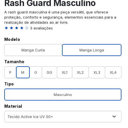
Rash Guard Masculino
A rash guard masculina é uma peça versátil, que oferece
proteção, conforto e segurança, elementos essenciais para a
realização de atividades ao ar livre.
★ ★ ★ ★ ☆
3 avaliações
Modelo
Manga Curta
Manga Longa
Tamanho
P
M
G
GG
XL1
XL2
XL3
XL4
Tipo
Masculino
Material