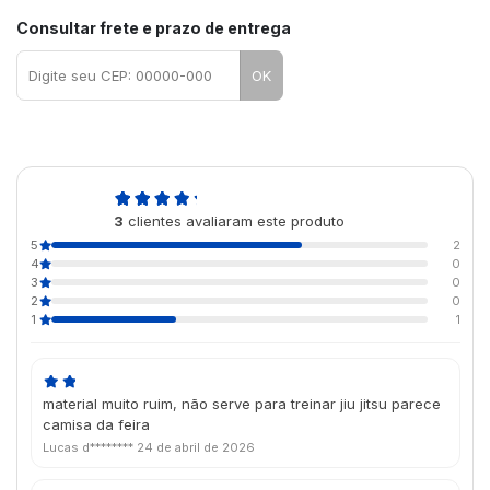
Consultar frete e prazo de entrega
OK
3,7
3
clientes avaliaram este produto
de 5
5
2
4
0
3
0
2
0
1
1
material muito ruim, não serve para treinar jiu jitsu parece
camisa da feira
Lucas d********
24 de abril de 2026