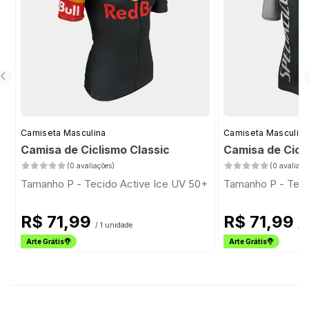
Camiseta Masculina
Camiseta Masculina
Camisa de Ciclismo Classic
Camisa de Cicl
(0 avaliações)
(0 avaliaçõ
Tamanho P - Tecido Active Ice UV 50+
Tamanho P - Teci
R$ 71,99
R$ 71,99
/ 1 unidade
/ 1
Arte Grátis
Arte Grátis