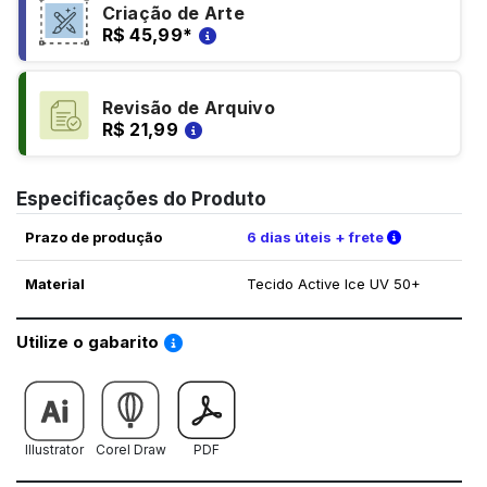
Criação de Arte
R$ 45,99
*
Revisão de Arquivo
R$ 21,99
Especificações do Produto
Verifique a
Prazo de produção
6 dias úteis + frete
Material
Tecido Active Ice UV 50+
Saiba como utilizar os nossos gabaritos
Utilize o gabarito
Illustrator
Corel Draw
PDF