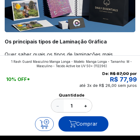
Os principais tipos de Laminação Gráfica
Quer saber quais os tipos de laminações mais
1 Rash Guard Masculino Manga Longa - Modelo: Manga Longa - Tamanho: M -
aplicados nos impressos da gráfica FuturaIM? Então,
Masculino - Tecido Active Ice UV 50+
(112296)
continue a leitura que vamos revelar para você!
De:
R$ 87,00
por
R$ 77,99
10% OFF*
até 3x de R$ 26,00 sem juros
Ver todos os posts
Quantidade
−
+
Comprar