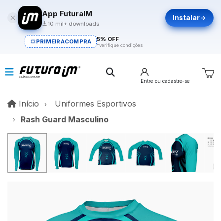
App FuturaIM
Instalar
10 mil+ downloads
5% OFF
PRIMEIRACOMPRA
*verifique condições
Entre
ou cadastre-se
Início
Início
Uniformes Esportivos
Rash Guard Masculino