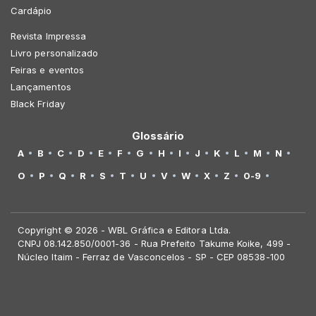
Cardápio
Revista Impressa
Livro personalizado
Feiras e eventos
Lançamentos
Black Friday
Glossário
A
B
C
D
E
F
G
H
I
J
K
L
M
N
O
P
Q
R
S
T
U
V
W
X
Z
0-9
Copyright © 2026 - WBL Gráfica e Editora Ltda.
CNPJ 08.142.850/0001-36 - Rua Prefeito Takume Koike, 499 -
Núcleo Itaim - Ferraz de Vasconcelos - SP - CEP 08538-100