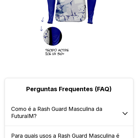
Perguntas Frequentes (FAQ)
Como é a Rash Guard Masculina da
FuturaIM?
Para quais usos a Rash Guard Masculina é
A Rash Guard Masculina é uma camiseta