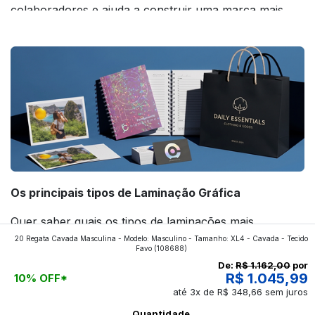
colaboradores e ajuda a construir uma marca mais
forte! Confira!
Os principais tipos de Laminação Gráfica
Quer saber quais os tipos de laminações mais
20 Regata Cavada Masculina - Modelo: Masculino - Tamanho: XL4 - Cavada - Tecido
aplicados nos impressos da gráfica FuturaIM? Então,
Favo
(108688)
continue a leitura que vamos revelar para você!
De:
R$ 1.162,00
por
R$ 1.045,99
10% OFF*
até 3x de R$ 348,66 sem juros
Ver todos os posts
Quantidade