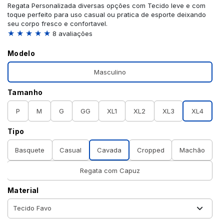
Regata Personalizada diversas opções com Tecido leve e com
toque perfeito para uso casual ou pratica de esporte deixando
seu corpo fresco e confortavel.
★ ★ ★ ★ ★
8 avaliações
Modelo
Masculino
Tamanho
P
M
G
GG
XL1
XL2
XL3
XL4
Tipo
Basquete
Casual
Cavada
Cropped
Machão
Regata com Capuz
Material