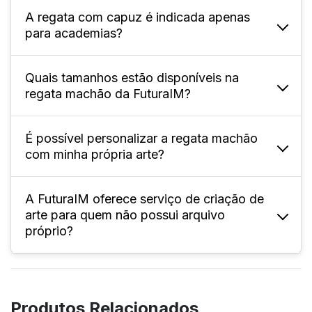
A regata com capuz é indicada apenas
A FuturaIM oferece tamanhos adulto (P ao
para academias?
XG) e infantil; confira especificamente na
página do produto.
Quais tamanhos estão disponíveis na
Não, pode ser usada em colégios, eventos
regata machão da FuturaIM?
esportivos, times, interclasses, festas e uso
casual.
É possível personalizar a regata machão
Oferecemos tamanhos variados,
com minha própria arte?
normalmente do P ao XL4, permitindo
pedidos que atendam diferentes perfis e
necessidades.
A FuturaIM oferece serviço de criação de
Sim! Você pode enviar seu arquivo
arte para quem não possui arquivo
personalizado, seguindo as instruções de
próprio?
sangria, corte e área de segurança do
gabarito disponível no site.
Sim, o serviço “Designer IMbatível”
desenvolve a arte personalizada conforme
Produtos Relacionados