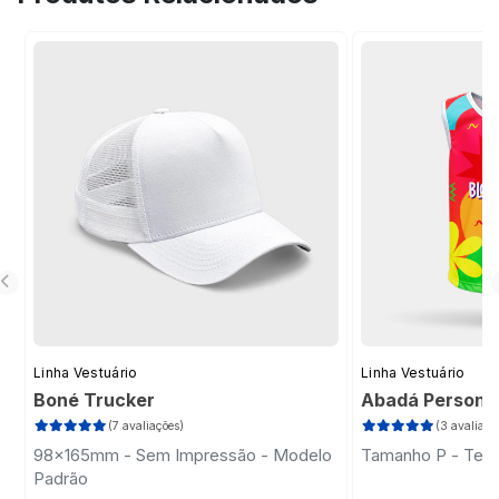
sua ideia, tornando o processo prático e
profissional.
Linha Vestuário
Linha Vestuário
Boné Trucker
Abadá Persona
(7 avaliações)
(3 avaliaçõ
98x165mm - Sem Impressão - Modelo
Tamanho P - Teci
Padrão