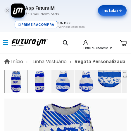
App FuturaIM
Instalar
10 mil+ downloads
5% OFF
PRIMEIRACOMPRA
*verifique condições
Entre
ou cadastre-se
Início
Início
Linha Vestuário
Regata Personalizada