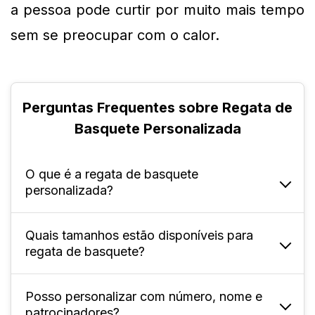
a pessoa pode curtir por muito mais tempo 
sem se preocupar com o calor.
Perguntas Frequentes sobre Regata de
Basquete Personalizada
O que é a regata de basquete
personalizada?
Quais tamanhos estão disponíveis para
É uma peça esportiva feita sob medida, com
regata de basquete?
possibilidade de incluir design, nome, número
e logotipo da equipe.
Posso personalizar com número, nome e
Disponível para adultos nos tamanhos P ao
patrocinadores?