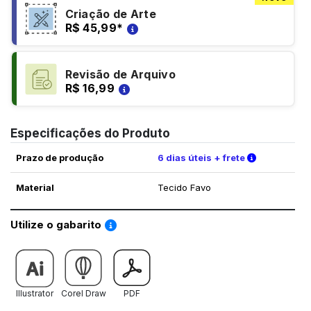
Criação de Arte
R$ 45,99
*
Revisão de Arquivo
R$ 16,99
Especificações do Produto
Verifique a
Prazo de produção
6 dias úteis + frete
Material
Tecido Favo
Saiba como utilizar os nossos gabaritos
Utilize o gabarito
Illustrator
Corel Draw
PDF