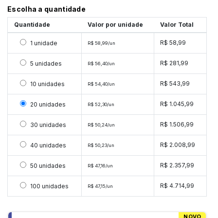
Escolha a quantidade
Quantidade
Valor por unidade
Valor Total
Selecionar 1 unidade
R$ 58,99
1 unidade
R$ 58,99/un
Selecionar 5 unidades
R$ 281,99
5 unidades
R$ 56,40/un
Selecionar 10 unidades
R$ 543,99
10 unidades
R$ 54,40/un
Selecionar 20 unidades
R$ 1.045,99
20 unidades
R$ 52,30/un
Selecionar 30 unidades
R$ 1.506,99
30 unidades
R$ 50,24/un
Selecionar 40 unidades
R$ 2.008,99
40 unidades
R$ 50,23/un
Selecionar 50 unidades
R$ 2.357,99
50 unidades
R$ 47,16/un
Selecionar 100 unidades
R$ 4.714,99
100 unidades
R$ 47,15/un
NOVO