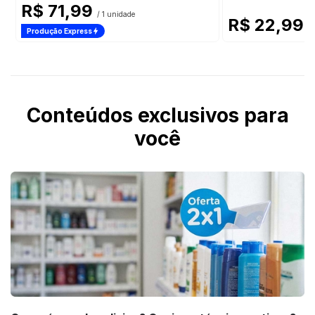
R$ 71,99
/ 1 unidade
R$ 22,99
/ 
Produção Express
Conteúdos exclusivos para
você