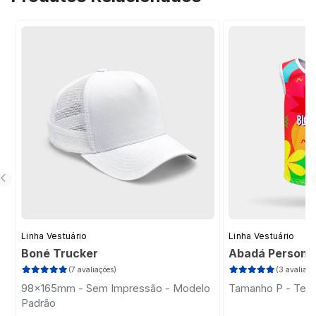
sua ideia, tornando o processo prático e
profissional.
Linha Vestuário
Linha Vestuário
Boné Trucker
Abadá Persona
(7 avaliações)
(3 avaliaçõ
98x165mm - Sem Impressão - Modelo
Tamanho P - Teci
Padrão