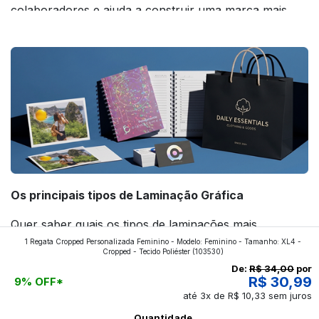
colaboradores e ajuda a construir uma marca mais
forte! Confira!
Os principais tipos de Laminação Gráfica
Quer saber quais os tipos de laminações mais
1 Regata Cropped Personalizada Feminino - Modelo: Feminino - Tamanho: XL4 -
aplicados nos impressos da gráfica FuturaIM? Então,
Cropped - Tecido Poliéster
(103530)
continue a leitura que vamos revelar para você!
De:
R$ 34,00
por
R$ 30,99
9% OFF*
até 3x de R$ 10,33 sem juros
Ver todos os posts
Quantidade