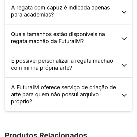
A regata com capuz é indicada apenas
A FuturaIM oferece tamanhos adulto (P ao
para academias?
XG) e infantil; confira especificamente na
página do produto.
Quais tamanhos estão disponíveis na
Não, pode ser usada em colégios, eventos
regata machão da FuturaIM?
esportivos, times, interclasses, festas e uso
casual.
É possível personalizar a regata machão
Oferecemos tamanhos variados,
com minha própria arte?
normalmente do P ao XL4, permitindo
pedidos que atendam diferentes perfis e
necessidades.
A FuturaIM oferece serviço de criação de
Sim! Você pode enviar seu arquivo
arte para quem não possui arquivo
personalizado, seguindo as instruções de
próprio?
sangria, corte e área de segurança do
gabarito disponível no site.
Sim, o serviço “Designer IMbatível”
desenvolve a arte personalizada conforme
Produtos Relacionados