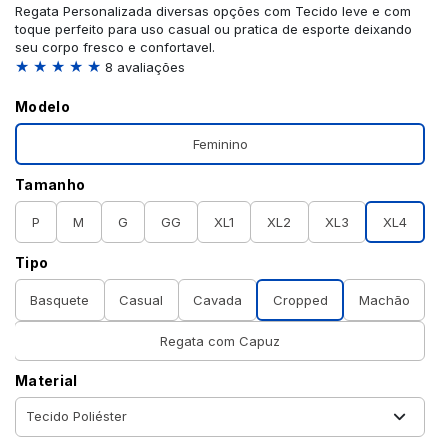
Regata Personalizada diversas opções com Tecido leve e com
toque perfeito para uso casual ou pratica de esporte deixando
seu corpo fresco e confortavel.
★ ★ ★ ★ ★
8 avaliações
Modelo
Feminino
Tamanho
P
M
G
GG
XL1
XL2
XL3
XL4
Tipo
Basquete
Casual
Cavada
Cropped
Machão
Regata com Capuz
Material