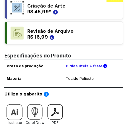
Criação de Arte
R$ 45,99
*
Revisão de Arquivo
R$ 16,99
Especificações do Produto
Verifique a
Prazo de produção
6 dias úteis + frete
Material
Tecido Poliéster
Saiba como utilizar os nossos gabaritos
Utilize o gabarito
Illustrator
Corel Draw
PDF