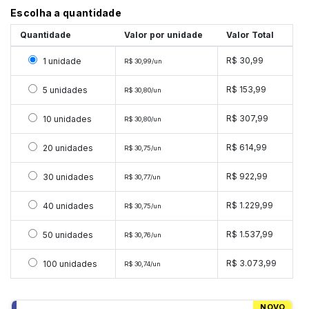
Escolha a quantidade
Quantidade
Valor por unidade
Valor Total
Selecionar 1 unidade
R$ 30,99
1 unidade
R$ 30,99/un
Selecionar 5 unidades
R$ 153,99
5 unidades
R$ 30,80/un
Selecionar 10 unidades
R$ 307,99
10 unidades
R$ 30,80/un
Selecionar 20 unidades
R$ 614,99
20 unidades
R$ 30,75/un
Selecionar 30 unidades
R$ 922,99
30 unidades
R$ 30,77/un
Selecionar 40 unidades
R$ 1.229,99
40 unidades
R$ 30,75/un
Selecionar 50 unidades
R$ 1.537,99
50 unidades
R$ 30,76/un
Selecionar 100 unidades
R$ 3.073,99
100 unidades
R$ 30,74/un
NOVO