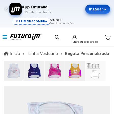
App FuturaIM
Instalar
10 mil+ downloads
5% OFF
PRIMEIRACOMPRA
*verifique condições
Entre
ou cadastre-se
Início
Início
Linha Vestuário
Regata Personalizada