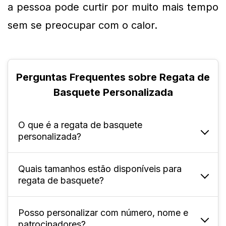
a pessoa pode curtir por muito mais tempo 
sem se preocupar com o calor.
Perguntas Frequentes sobre Regata de
Basquete Personalizada
O que é a regata de basquete
personalizada?
Quais tamanhos estão disponíveis para
É uma peça esportiva feita sob medida, com
regata de basquete?
possibilidade de incluir design, nome, número
e logotipo da equipe.
Posso personalizar com número, nome e
Disponível para adultos nos tamanhos P ao
patrocinadores?