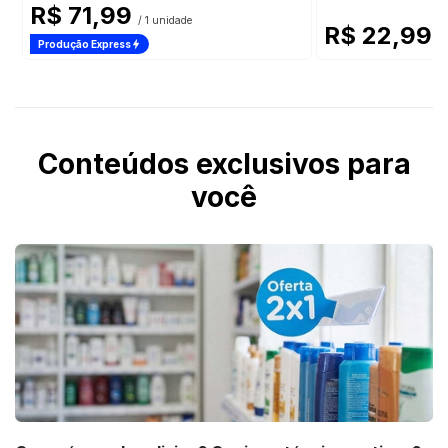
R$ 71,99
/ 1 unidade
R$ 22,99
/ 
Produção Express
Conteúdos exclusivos para
você