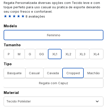
Regata Personalizada diversas opções com Tecido leve e com
toque perfeito para uso casual ou pratica de esporte deixando
seu corpo fresco e confortavel.
★ ★ ★ ★ ★
8 avaliações
Modelo
Feminino
Tamanho
P
M
G
GG
XL1
XL2
XL3
XL4
Tipo
Basquete
Casual
Cavada
Cropped
Machão
Regata com Capuz
Material