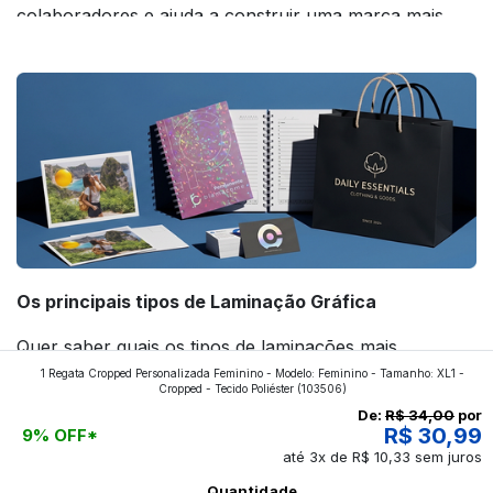
colaboradores e ajuda a construir uma marca mais
forte! Confira!
Os principais tipos de Laminação Gráfica
Quer saber quais os tipos de laminações mais
1 Regata Cropped Personalizada Feminino - Modelo: Feminino - Tamanho: XL1 -
aplicados nos impressos da gráfica FuturaIM? Então,
Cropped - Tecido Poliéster
(103506)
continue a leitura que vamos revelar para você!
De:
R$ 34,00
por
R$ 30,99
9% OFF*
até 3x de R$ 10,33 sem juros
Ver todos os posts
Quantidade