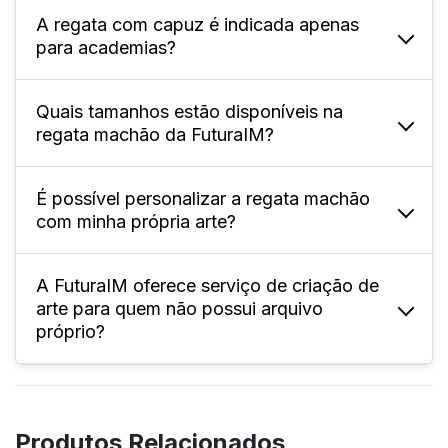
A regata com capuz é indicada apenas
A FuturaIM oferece tamanhos adulto (P ao
para academias?
XG) e infantil; confira especificamente na
página do produto.
Quais tamanhos estão disponíveis na
Não, pode ser usada em colégios, eventos
regata machão da FuturaIM?
esportivos, times, interclasses, festas e uso
casual.
É possível personalizar a regata machão
Oferecemos tamanhos variados,
com minha própria arte?
normalmente do P ao XL4, permitindo
pedidos que atendam diferentes perfis e
necessidades.
A FuturaIM oferece serviço de criação de
Sim! Você pode enviar seu arquivo
arte para quem não possui arquivo
personalizado, seguindo as instruções de
próprio?
sangria, corte e área de segurança do
gabarito disponível no site.
Sim, o serviço “Designer IMbatível”
desenvolve a arte personalizada conforme
Produtos Relacionados