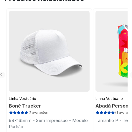
sua ideia, tornando o processo prático e
profissional.
Linha Vestuário
Linha Vestuário
Boné Trucker
Abadá Persona
(7 avaliações)
(3 avaliaçõ
98x165mm - Sem Impressão - Modelo
Tamanho P - Teci
Padrão