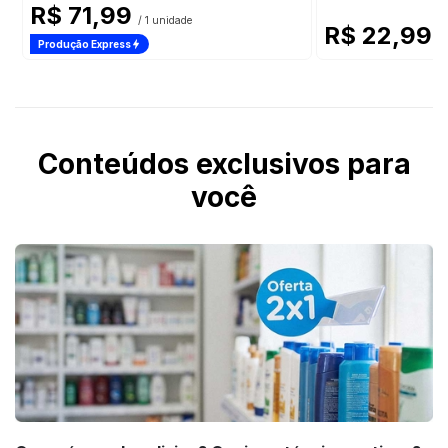
R$ 71,99
/ 1 unidade
R$ 22,99
/ 
Produção Express
Conteúdos exclusivos para
você