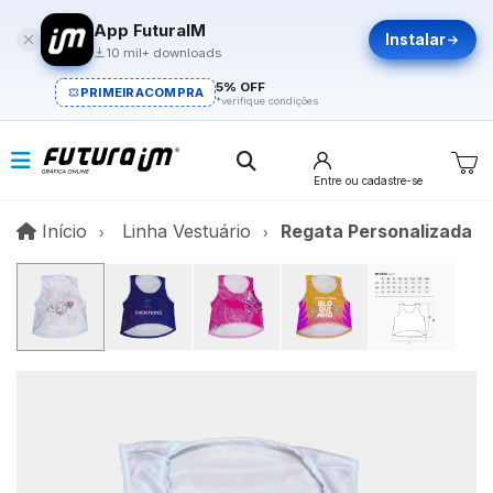
App FuturaIM
Instalar
10 mil+ downloads
5% OFF
PRIMEIRACOMPRA
*verifique condições
Entre
ou cadastre-se
Início
Início
Linha Vestuário
Regata Personalizada