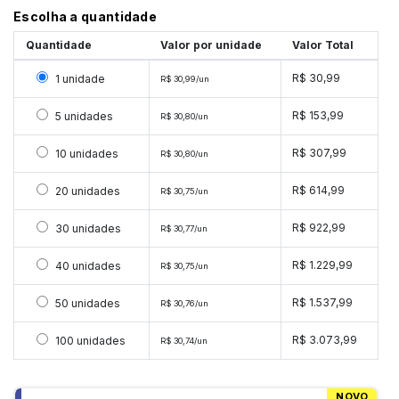
Escolha a quantidade
Quantidade
Valor por unidade
Valor Total
Selecionar 1 unidade
R$ 30,99
1 unidade
R$ 30,99/un
Selecionar 5 unidades
R$ 153,99
5 unidades
R$ 30,80/un
Selecionar 10 unidades
R$ 307,99
10 unidades
R$ 30,80/un
Selecionar 20 unidades
R$ 614,99
20 unidades
R$ 30,75/un
Selecionar 30 unidades
R$ 922,99
30 unidades
R$ 30,77/un
Selecionar 40 unidades
R$ 1.229,99
40 unidades
R$ 30,75/un
Selecionar 50 unidades
R$ 1.537,99
50 unidades
R$ 30,76/un
Selecionar 100 unidades
R$ 3.073,99
100 unidades
R$ 30,74/un
NOVO