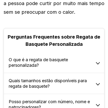
a pessoa pode curtir por muito mais tempo 
sem se preocupar com o calor.
Perguntas Frequentes sobre Regata de
Basquete Personalizada
O que é a regata de basquete
personalizada?
Quais tamanhos estão disponíveis para
É uma peça esportiva feita sob medida, com
regata de basquete?
possibilidade de incluir design, nome, número
e logotipo da equipe.
Posso personalizar com número, nome e
Disponível para adultos nos tamanhos P ao
patrocinadores?