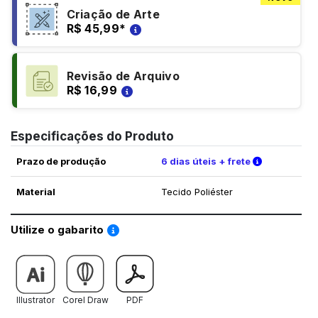
Criação de Arte
R$ 45,99
*
Revisão de Arquivo
R$ 16,99
Especificações do Produto
Verifique a
Prazo de produção
6 dias úteis + frete
Material
Tecido Poliéster
Saiba como utilizar os nossos gabaritos
Utilize o gabarito
Illustrator
Corel Draw
PDF