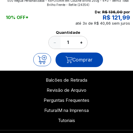
500 Régua Personalizada - 48x310mm em Couché Brilho 250g - 4x0 - Verniz Total
aplicados nos impressos da gráfica FuturaIM? Então,
Brilho Frente - Refile
(24354)
continue a leitura que vamos revelar para você!
De:
R$ 136,00
por
R$ 121,99
10% OFF*
até 3x de R$ 40,66 sem juros
Ver todos os posts
Quantidade
−
+
Comprar
Balcões de Retirada
Revisão de Arquivo
Perguntas Frequentes
FuturaIM na Imprensa
Tutoriais