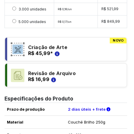
Selecionar 3000 unidades
R$ 521,99
3.000 unidades
R$ 0,18/un
Selecionar 5000 unidades
R$ 849,99
5.000 unidades
R$ 0,17/un
NOVO
Criação de Arte
R$ 45,99
*
Revisão de Arquivo
R$ 16,99
Especificações do Produto
Verifique a
Prazo de produção
2 dias úteis + frete
Material
Couché Brilho 250g