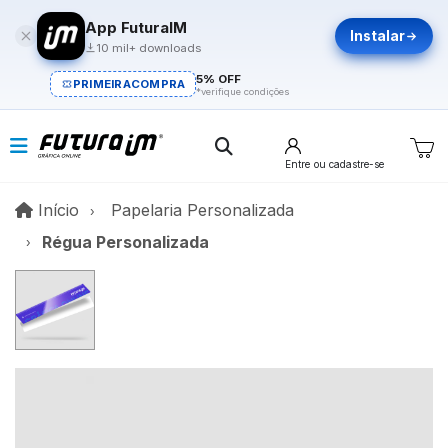
App FuturaIM
Instalar
10 mil+ downloads
5% OFF
PRIMEIRACOMPRA
*verifique condições
Entre
ou cadastre-se
Início
Início
Papelaria Personalizada
Régua Personalizada