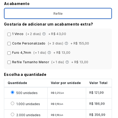
Acabamento
Refile
Gostaria de adicionar um acabamento extra?
1 Vinco
(+ 2 dias)
+ R$ 43,00
Corte Personalizado
(+ 3 dias)
+ R$ 155,00
Furo 4,7mm
(+ 1 dia)
+ R$ 13,00
Refile Tamanho Menor
(+ 1 dia)
+ R$ 13,00
Escolha a quantidade
Quantidade
Valor por unidade
Valor Total
Selecionar 500 unidades
R$ 121,99
500 unidades
R$ 0,25/un
Selecionar 1000 unidades
R$ 186,99
1.000 unidades
R$ 0,19/un
Selecionar 2000 unidades
R$ 356,99
2.000 unidades
R$ 0,18/un