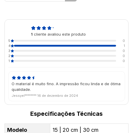
4,0
1
cliente avaliou este produto
de 5
5
0
4
1
3
0
2
0
1
0
O material é muito fino. A impressão ficou linda e de ótima
qualidade.
Jessyel********
16 de dezembro de 2024
Especificações Técnicas
Modelo
15 | 20 cm | 30 cm