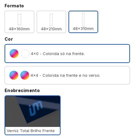
Formato
48x310mm
48x160mm
48x210mm
Cor
4×0 - Colorida só na frente.
4×4 - Colorida na frente e no verso.
Enobrecimento
Verniz Total Brilho Frente