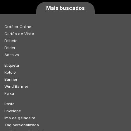
Mais buscados
Gráfica Online
Cartão de Visita
Folheto
Folder
Adesivo
Etiqueta
Rótulo
Banner
Wind Banner
Faixa
Pasta
Envelope
Imã de geladeira
Tag personalizada