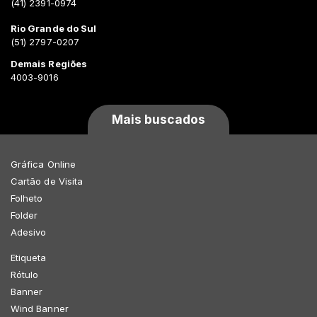
(41) 2391-0974
Rio Grande do Sul
(51) 2797-0207
Demais Regiões
4003-9016
Mais buscados
Gráfica Online
Cartão de Visita
Folheto
Folder
Adesivo
Etiqueta
Rótulo
Banner
Wind Banner