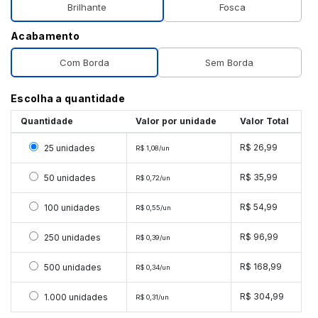
Brilhante
Fosca
Acabamento
Com Borda
Sem Borda
Escolha a quantidade
Quantidade
Valor por unidade
Valor Total
Selecionar 25 unidades
R$ 26,99
25 unidades
R$ 1,08/un
Selecionar 50 unidades
R$ 35,99
50 unidades
R$ 0,72/un
Selecionar 100 unidades
R$ 54,99
100 unidades
R$ 0,55/un
Selecionar 250 unidades
R$ 96,99
250 unidades
R$ 0,39/un
Selecionar 500 unidades
R$ 168,99
500 unidades
R$ 0,34/un
Selecionar 1000 unidades
R$ 304,99
1.000 unidades
R$ 0,31/un