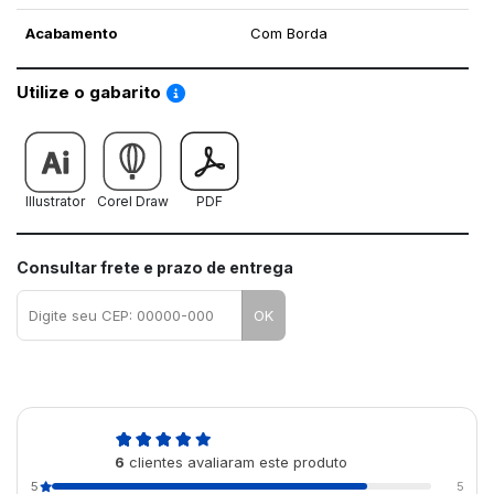
Acabamento
Com Borda
Saiba como utilizar os nossos gabaritos
Utilize o gabarito
Illustrator
Corel Draw
PDF
Consultar frete e prazo de entrega
OK
4,8
6
clientes avaliaram este produto
de 5
5
5