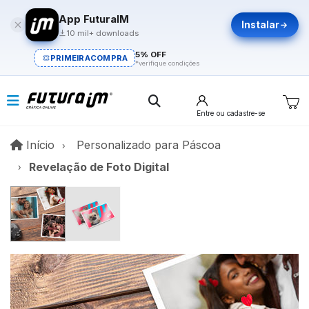
App FuturaIM
Instalar
10 mil+ downloads
5% OFF
PRIMEIRACOMPRA
*verifique condições
Entre
ou cadastre-se
Início
Início
Personalizado para Páscoa​
Revelação de Foto Digital