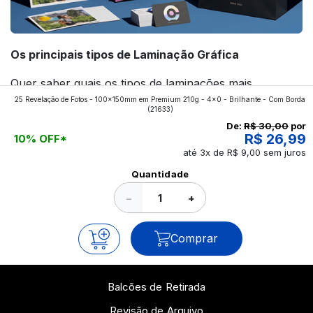
Os principais tipos de Laminação Gráfica
Quer saber quais os tipos de laminações mais
25 Revelação de Fotos - 100x150mm em Premium 210g - 4x0 - Brilhante - Com Borda
aplicados nos impressos da gráfica FuturaIM? Então,
(21633)
continue a leitura que vamos revelar para você!
De:
R$ 30,00
por
R$ 26,99
10% OFF*
até 3x de R$ 9,00 sem juros
Ver todos os posts
Quantidade
−
+
Comprar
Balcões de Retirada
Revisão de Arquivo